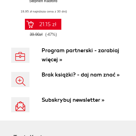
Stephen Radford
sieciowych z
użyciem
(19,95 zł najniższa cena z 30 dni)
AngularJS i
Bootstrapa
21.15 zł
39.90zł
(-47%)
Program partnerski - zarabiaj
więcej »
Brak książki? - daj nam znać »
Subskrybuj newsletter »