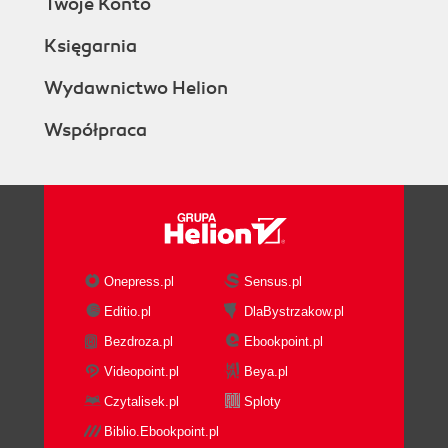
Twoje Konto
Księgarnia
Wydawnictwo Helion
Współpraca
Onepress.pl
Sensus.pl
Editio.pl
DlaBystrzakow.pl
Bezdroza.pl
Ebookpoint.pl
Videopoint.pl
Beya.pl
Czytalisek.pl
Sploty
Biblio.Ebookpoint.pl