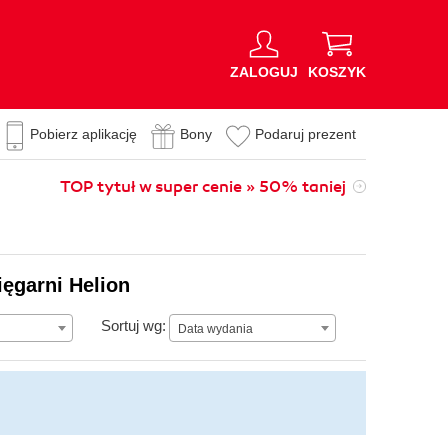
ZALOGUJ
KOSZYK
Pobierz aplikację
Bony
Podaruj prezent
TOP tytuł w super cenie » 50% taniej
ięgarni Helion
Data wydania
Sortuj wg:
Data wydania