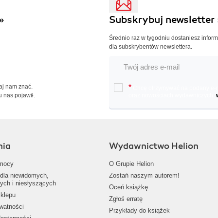
»
Subskrybuj newsletter 
Średnio raz w tygodniu dostaniesz infor
dla subskrybentów newslettera.
Daj nam znać.
*
Chcę otrzymywać na podany e-ma
u nas pojawił.
oraz nowościach wydawniczych.
nia
Wydawnictwo Helion
mocy
O Grupie Helion
dla niewidomych,
Zostań naszym autorem!
ych i niesłyszących
Oceń książkę
klepu
Zgłoś erratę
ywatności
Przykłady do książek