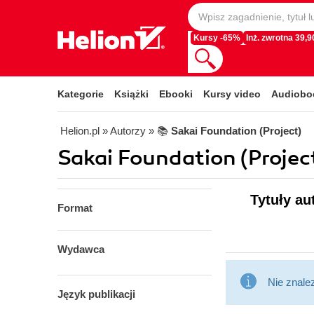
Kursy -65%
Inż. zwrotna 39,90
Kategorie
Książki
Ebooki
Kursy video
Audiobo
Helion.pl
» Autorzy
» 📚
Sakai Foundation (Project)
Sakai Foundation (Project
Tytuły au
Format
Wydawca
Nie znale
Język publikacji