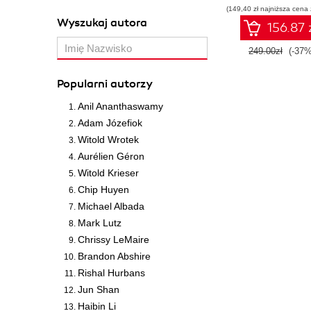
(149,40 zł najniższa cena 
Wyszukaj autora
156.87 
249.00zł
(-37%
Popularni autorzy
Anil Ananthaswamy
Adam Józefiok
Witold Wrotek
Aurélien Géron
Witold Krieser
Chip Huyen
Michael Albada
Mark Lutz
Chrissy LeMaire
Brandon Abshire
Rishal Hurbans
Jun Shan
Haibin Li