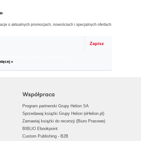
»
macje o aktualnych promocjach, nowościach i specjalnych ofertach
Zapisz
il informacje o zniżkach, promocjach
więcej »
Współpraca
Program partnerski Grupy Helion SA
Sprzedawaj książki Grupy Helion (eHelion.pl)
Zamawiaj książki do recenzji (Biuro Prasowe)
BIBLIO Ebookpoint
Custom Publishing - B2B