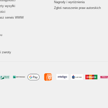
dostępności
Nagrody i wyróżnienia
zty wysyłki
Zgłoś naruszenie praw autorskich
ości
nasz serwis WWW
su
i zwroty