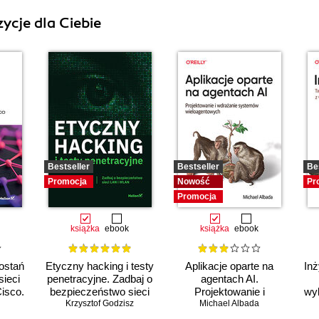
ycje dla Ciebie
Bestseller
Bestseller
Be
Promocja
Nowość
Pr
Promocja
książka
ebook
książka
ebook
ostań
Etyczny hacking i testy
Aplikacje oparte na
Inż
sieci
penetracyjne. Zadbaj o
agentach AI.
isco.
bezpieczeństwo sieci
Projektowanie i
wy
Krzysztof Godzisz
LAN i WLAN
wdrażanie systemów
Michael Albada
wieloagentowych