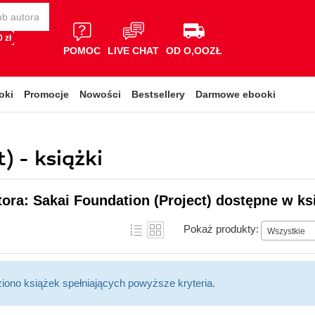
 zł
POMOC
LIVE CHAT
OD O,OOZŁ
oki
Promocje
Nowości
Bestsellery
Darmowe ebooki
) - książki
tora: Sakai Foundation (Project) dostępne w ks
Pokaż produkty:
Wszystkie
ziono książek spełniających powyższe kryteria.