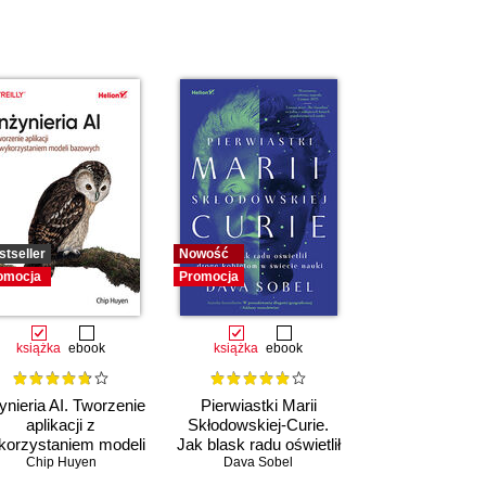
stseller
Nowość
omocja
Promocja
książka
ebook
książka
ebook
ynieria AI. Tworzenie
Pierwiastki Marii
aplikacji z
Skłodowskiej-Curie.
korzystaniem modeli
Jak blask radu oświetlił
bazowych
Chip Huyen
drogę kobietom w
Dava Sobel
świecie nauki