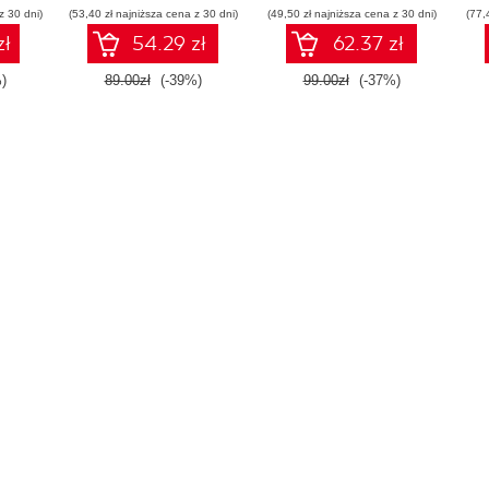
z 30 dni)
(53,40 zł najniższa cena z 30 dni)
(49,50 zł najniższa cena z 30 dni)
(77,
zł
54.29 zł
62.37 zł
)
89.00zł
(-39%)
99.00zł
(-37%)