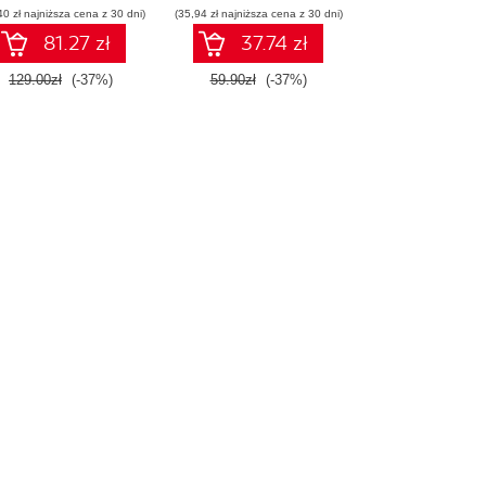
40 zł najniższa cena z 30 dni)
(35,94 zł najniższa cena z 30 dni)
81.27 zł
37.74 zł
129.00zł
(-37%)
59.90zł
(-37%)