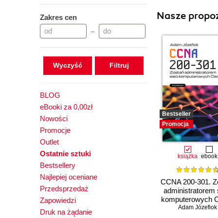
Nasze propoz
Zakres cen
–
Wyczyść
BLOG
eBooki za 0,00zł
Bestseller
Nowości
Promocja
Promocje
Outlet
Ostatnie sztuki
książka
ebook
Bestsellery
Najlepiej oceniane
CCNA 200-301. Z
Przedsprzedaż
administratorem 
komputerowych C
Zapowiedzi
Adam Józefiok
Wydanie II
Druk na żądanie