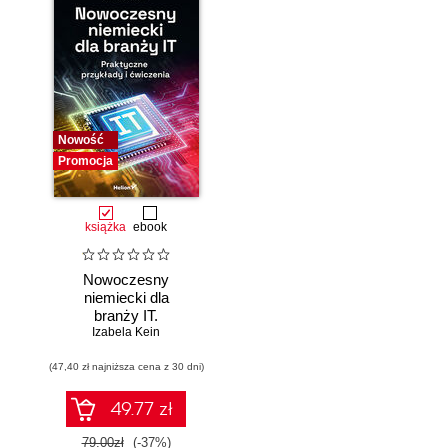
Nowość
Promocja
książka
ebook
Nowoczesny
niemiecki dla
branży IT.
Praktyczne
Izabela Kein
przykłady i
(47,40 zł najniższa cena z 30 dni)
ćwiczenia
49.77 zł
79.00zł
(-37%)