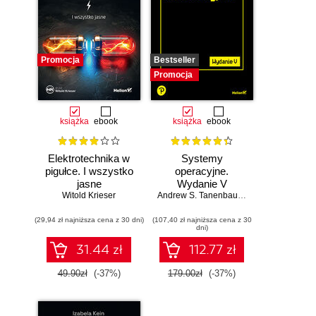
Promocja
Bestseller
Promocja
książka
ebook
książka
ebook
Elektrotechnika w
Systemy
pigułce. I wszystko
operacyjne.
jasne
Wydanie V
Witold Krieser
Andrew S. Tanenbaum
,
Herbert Bos
(29,94 zł najniższa cena z 30 dni)
(107,40 zł najniższa cena z 30
dni)
31.44 zł
112.77 zł
49.90zł
(-37%)
179.00zł
(-37%)