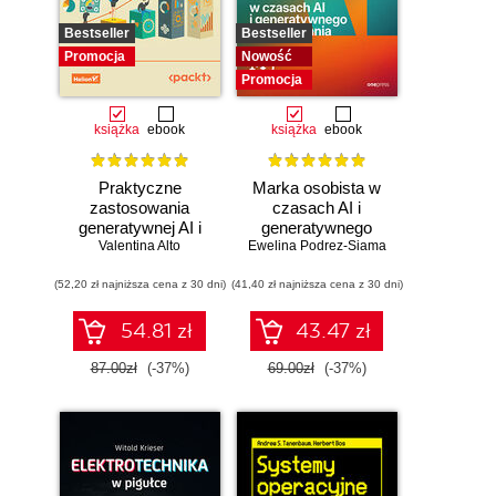
Bestseller
Bestseller
Promocja
Nowość
Promocja
książka
ebook
książka
ebook
Praktyczne
Marka osobista w
zastosowania
czasach AI i
generatywnej AI i
generatywnego
Valentina Alto
ChatGPT.
Ewelina Podrez-Siama
wyszukiwania
Wykorzystaj
(52,20 zł najniższa cena z 30 dni)
potencjał inżynierii
(41,40 zł najniższa cena z 30 dni)
promptów z
technologiami
54.81 zł
43.47 zł
OpenAI dla
zwiększenia
87.00zł
(-37%)
69.00zł
(-37%)
produktywności i
kreatywności.
Wydanie II