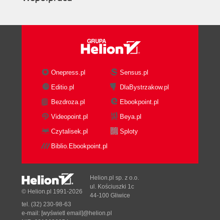
Onepress.pl
Sensus.pl
Editio.pl
DlaBystrzakow.pl
Bezdroza.pl
Ebookpoint.pl
Videopoint.pl
Beya.pl
Czytalisek.pl
Sploty
Biblio.Ebookpoint.pl
Helion.pl sp. z o.o.
ul. Kościuszki 1c
© Helion.pl 1991-2026
44-100 Gliwice
tel. (32) 230-98-63
e-mail:
[wyświetl email]@helion.pl