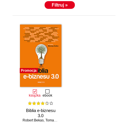
Filtruj »
Promocja
książka
ebook
Biblia e-biznesu
3.0
Robert Bekas
,
Tomasz Burcon
,
Andrzej Burzyński
,
Krzysztof Burzyńs