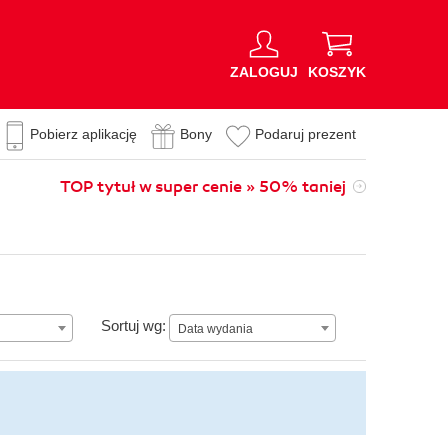
ZALOGUJ
KOSZYK
Pobierz aplikację
Bony
Podaruj prezent
TOP tytuł w super cenie » 50% taniej
Data wydania
Sortuj wg:
Data wydania