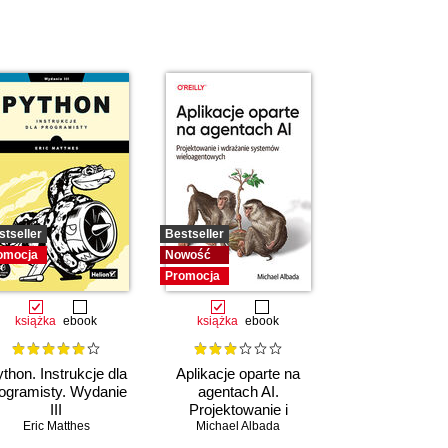
stseller
Bestseller
omocja
Nowość
Promocja
książka
ebook
książka
ebook
thon. Instrukcje dla
Aplikacje oparte na
ogramisty. Wydanie
agentach AI.
III
Projektowanie i
Eric Matthes
wdrażanie systemów
Michael Albada
wieloagentowych