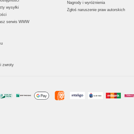
dostępności
Nagrody i wyróżnienia
zty wysyłki
Zgłoś naruszenie praw autorskich
ości
nasz serwis WWW
su
i zwroty