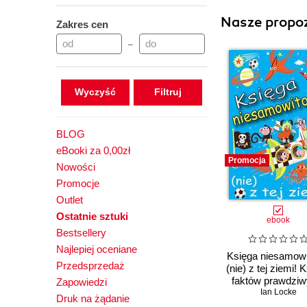
Nasze propoz
Zakres cen
–
Wyczyść
BLOG
eBooki za 0,00zł
Promocja
Nowości
Promocje
Outlet
Ostatnie sztuki
ebook
Bestsellery
Najlepiej oceniane
Księga niesamowi
Przedsprzedaż
(nie) z tej ziemi! 
faktów prawdziw
Zapowiedzi
choć niezwykł
Ian Locke
Druk na żądanie