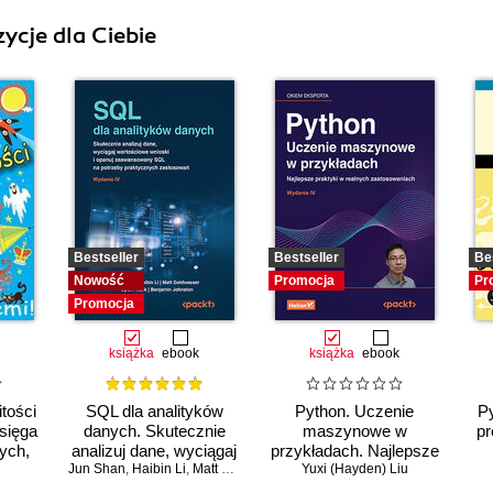
ycje dla Ciebie
Bestseller
Bestseller
Be
Nowość
Promocja
Pr
Promocja
książka
ebook
książka
ebook
tości
SQL dla analityków
Python. Uczenie
Py
Księga
danych. Skutecznie
maszynowe w
pr
ych,
analizuj dane, wyciągaj
przykładach. Najlepsze
ych
Jun Shan
wartościowe wnioski i
,
Haibin Li
,
Matt Goldwasser
praktyki w realnych
,
Upom Malik
Yuxi (Hayden) Liu
,
Benjamin Johnston
opanuj zaawansowany
zastosowaniach.