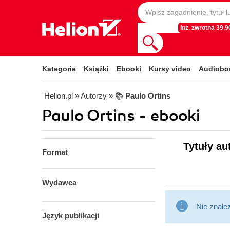
Inż. zwrotna 39,90
Kategorie
Książki
Ebooki
Kursy video
Audiobo
Helion.pl
» Autorzy
» 📚
Paulo Ortins
Paulo Ortins - ebooki
Tytuły au
Format
Wydawca
Nie znale
Język publikacji