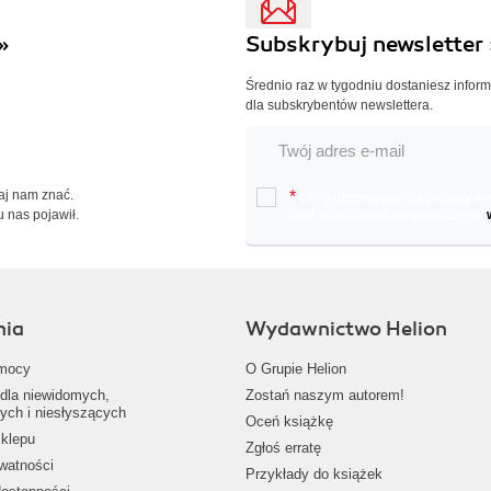
»
Subskrybuj newsletter 
Średnio raz w tygodniu dostaniesz infor
dla subskrybentów newslettera.
Daj nam znać.
*
Chcę otrzymywać na podany e-ma
u nas pojawił.
oraz nowościach wydawniczych.
nia
Wydawnictwo Helion
mocy
O Grupie Helion
dla niewidomych,
Zostań naszym autorem!
ych i niesłyszących
Oceń książkę
klepu
Zgłoś erratę
ywatności
Przykłady do książek