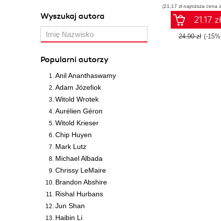
(21,17 zł najniższa cena z
Wyszukaj autora
21.17 z
24.90 zł
(-15%
Popularni autorzy
Anil Ananthaswamy
Adam Józefiok
Witold Wrotek
Aurélien Géron
Witold Krieser
Chip Huyen
Mark Lutz
Michael Albada
Chrissy LeMaire
Brandon Abshire
Rishal Hurbans
Jun Shan
Haibin Li