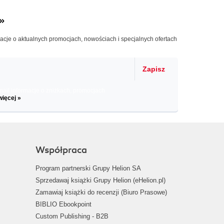
»
macje o aktualnych promocjach, nowościach i specjalnych ofertach
Zapisz
il informacje o zniżkach, promocjach
więcej »
Współpraca
Program partnerski Grupy Helion SA
Sprzedawaj książki Grupy Helion (eHelion.pl)
Zamawiaj książki do recenzji (Biuro Prasowe)
BIBLIO Ebookpoint
Custom Publishing - B2B