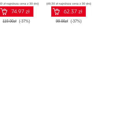
40 zł najniższa cena z 30 dni)
(49,50 zł najniższa cena z 30 dni)
74.97 zł
62.37 zł
119.00zł
(-37%)
99.00zł
(-37%)