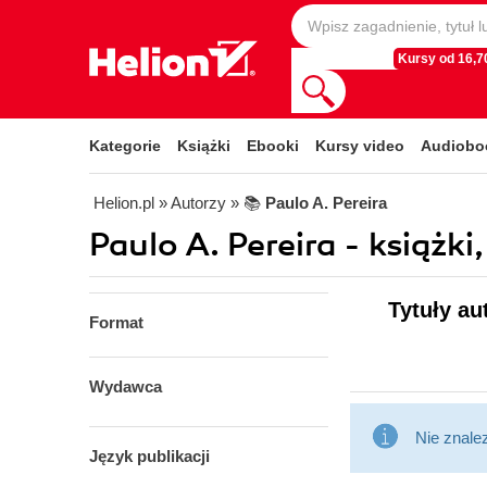
Kursy od 16,70
Kategorie
Książki
Ebooki
Kursy video
Audiobo
Helion.pl
» Autorzy
» 📚
Paulo A. Pereira
Paulo A. Pereira - książki
Tytuły au
Format
Wydawca
Nie znale
Język publikacji