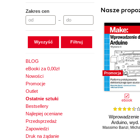
Nasze propoz
Zakres cen
–
Wyczyść
BLOG
eBooki za 0,00zł
Promocja
Nowości
Promocje
Outlet
Ostatnie sztuki
ebook
Bestsellery
Najlepiej oceniane
Wprowadzenie
Przedsprzedaż
Arduino, wyd. 
Massimo Banzi
,
Michael 
Zapowiedzi
Druk na żądanie