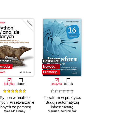
stseller
Bestseller
omocja
Nowość
Promocja
książka
ebook
książka
ebook
Python w analizie
Terraform w praktyce.
nych. Przetwarzanie
Buduj i automatyzuj
danych za pomocą
infrastrukturę
pakietów pandas i
Wes McKinney
Mariusz Dworniczak
chmurową oraz
NumPy oraz
zarządzaj nią z