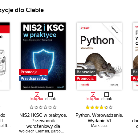
ycje dla Ciebie
Promocja
Bestseller
Be
Przedsprzedaż
Promocja
Pr
książka
ebook
książka
ebook
 do
NIS2 i KSC w praktyce.
Python. Wprowadzenie.
II
Przewodnik
Wydanie VI
da
Shiloh
wdrożeniowy dla
Mark Lutz
Wojciech Ciemski
organizacji
,
Bartłomiej Wieczorek