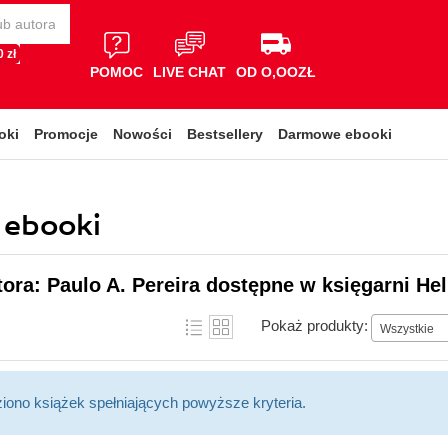
 zł
POMOC
LIVE CHAT
OD O,OOZŁ
oki
Promocje
Nowości
Bestsellery
Darmowe ebooki
, ebooki
tora: Paulo A. Pereira dostępne w księgarni He
Pokaż produkty:
Wszystkie
ziono książek spełniających powyższe kryteria.