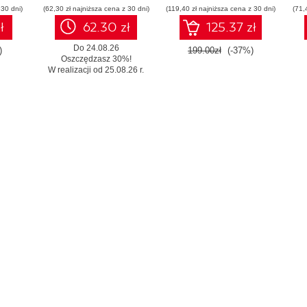
 30 dni)
(62,30 zł najniższa cena z 30 dni)
(119,40 zł najniższa cena z 30 dni)
(71,
ś
ł
62.30 zł
125.37 zł
Do 24.08.26
)
199.00zł
(-37%)
Oszczędzasz 30%!
W realizacji od 25.08.26 r.