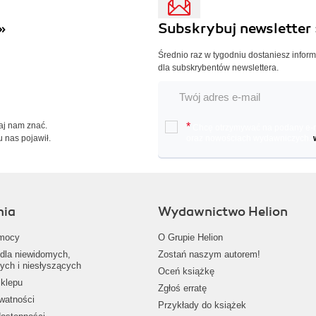
»
Subskrybuj newsletter 
Średnio raz w tygodniu dostaniesz infor
dla subskrybentów newslettera.
Daj nam znać.
*
Chcę otrzymywać na podany e-ma
u nas pojawił.
oraz nowościach wydawniczych.
nia
Wydawnictwo Helion
mocy
O Grupie Helion
dla niewidomych,
Zostań naszym autorem!
ych i niesłyszących
Oceń książkę
klepu
Zgłoś erratę
ywatności
Przykłady do książek