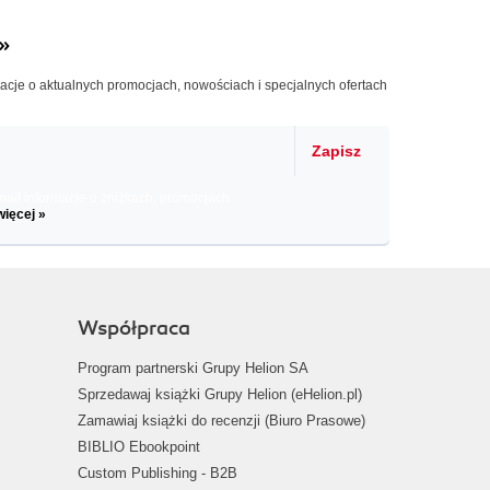
»
macje o aktualnych promocjach, nowościach i specjalnych ofertach
Zapisz
il informacje o zniżkach, promocjach
więcej »
Współpraca
Program partnerski Grupy Helion SA
Sprzedawaj książki Grupy Helion (eHelion.pl)
Zamawiaj książki do recenzji (Biuro Prasowe)
BIBLIO Ebookpoint
Custom Publishing - B2B