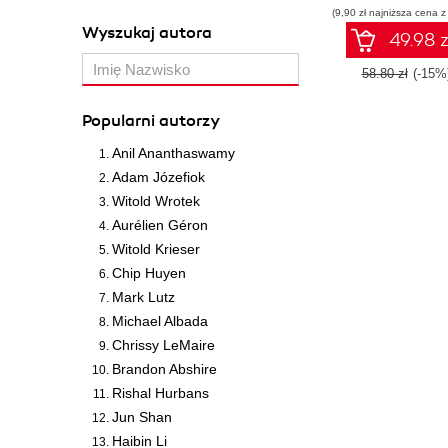
(9,90 zł najniższa cena z
Wyszukaj autora
49.98 z
58.80 zł
(-15%
Popularni autorzy
Anil Ananthaswamy
Adam Józefiok
Witold Wrotek
Aurélien Géron
Witold Krieser
Chip Huyen
Mark Lutz
Michael Albada
Chrissy LeMaire
Brandon Abshire
Rishal Hurbans
Jun Shan
Haibin Li