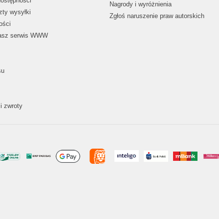
dostępności
Nagrody i wyróżnienia
zty wysyłki
Zgłoś naruszenie praw autorskich
ości
nasz serwis WWW
su
i zwroty