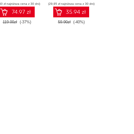
40 zł najniższa cena z 30 dni)
rodowiska Jupyter.
(29,95 zł najniższa cena z 30 dni)
wykorzystaniem
Wydanie III
Dockera
74.97 zł
35.94 zł
119.00zł
(-37%)
59.90zł
(-40%)