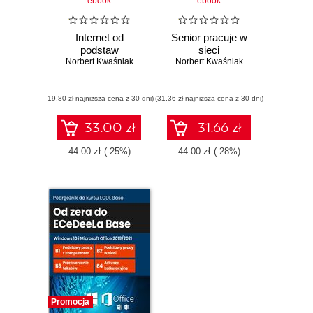
ebook
ebook
Internet od
Senior pracuje w
podstaw
sieci
Norbert Kwaśniak
Norbert Kwaśniak
(19,80 zł najniższa cena z 30 dni)
(31,36 zł najniższa cena z 30 dni)
33.00 zł
31.66 zł
44.00 zł
(-25%)
44.00 zł
(-28%)
Promocja