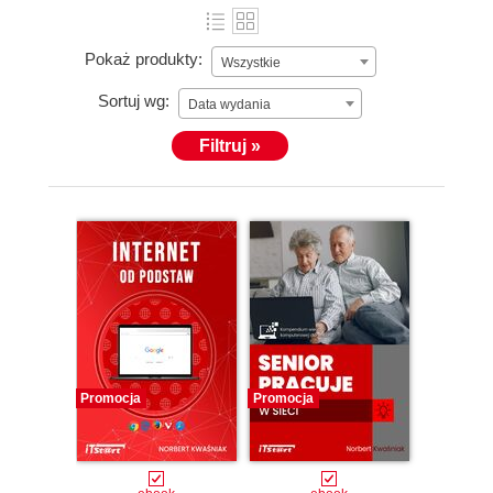
Pokaż produkty:
Wszystkie
Sortuj wg:
Data wydania
Filtruj »
Promocja
Promocja