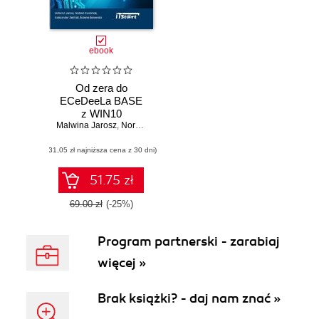
ebook
Od zera do
ECeDeeLa BASE
z WIN10
Malwina Jarosz
,
Norbert Kwaśniak
,
Aleksander Zieliński
,
Bożena Bo
(31,05 zł najniższa cena z 30 dni)
51.75 zł
69.00 zł
(-25%)
Program partnerski - zarabiaj
więcej »
Brak książki? - daj nam znać »