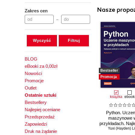
Nasze propoz
Zakres cen
–
Wyczyść
BLOG
eBooki za 0,00zł
Bestseller
Nowości
Promocja
Promocje
Outlet
Ostatnie sztuki
książka
ebook
Bestsellery
Najlepiej oceniane
Python. Uczen
Przedsprzedaż
maszynowe 
przykładach. Najl
Zapowiedzi
praktyki w real
Yuxi (Hayden) L
Druk na żądanie
zastosowaniac