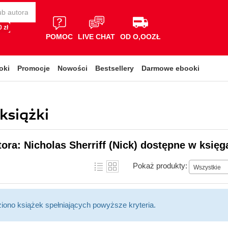
 zł
POMOC
LIVE CHAT
OD O,OOZŁ
oki
Promocje
Nowości
Bestsellery
Darmowe ebooki
 książki
tora: Nicholas Sherriff (Nick) dostępne w księg
Pokaż produkty:
Wszystkie
ziono książek spełniających powyższe kryteria.