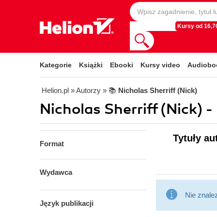
Kursy od 16,70
Kategorie
Książki
Ebooki
Kursy video
Audiobo
Helion.pl
» Autorzy
» 📚
Nicholas Sherriff (Nick)
Nicholas Sherriff (Nick) -
Tytuły au
Format
Wydawca
Nie znale
Język publikacji