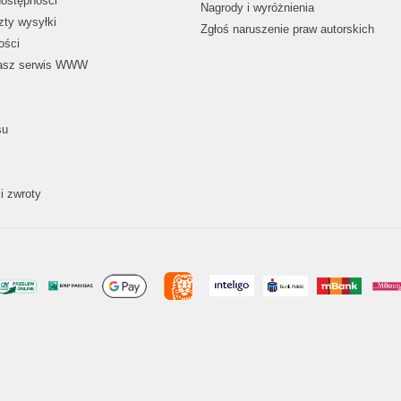
dostępności
Nagrody i wyróżnienia
zty wysyłki
Zgłoś naruszenie praw autorskich
ości
nasz serwis WWW
su
i zwroty