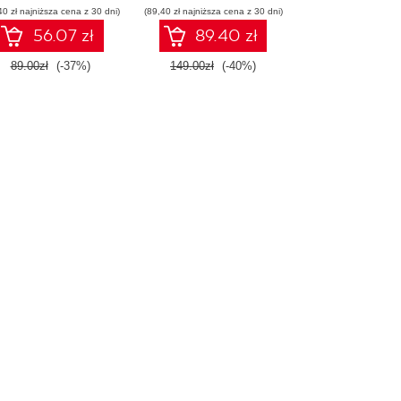
40 zł najniższa cena z 30 dni)
Wydanie III
(89,40 zł najniższa cena z 30 dni)
56.07 zł
89.40 zł
89.00zł
(-37%)
149.00zł
(-40%)