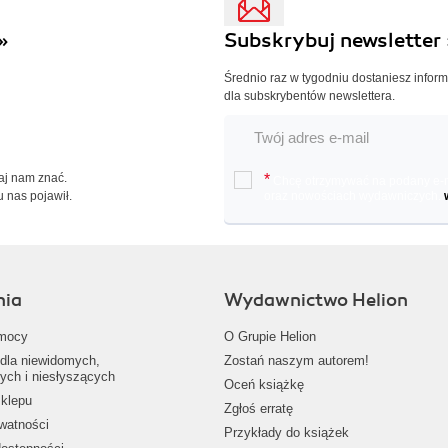
»
Subskrybuj newsletter 
Średnio raz w tygodniu dostaniesz infor
dla subskrybentów newslettera.
Daj nam znać.
*
Chcę otrzymywać na podany e-ma
u nas pojawił.
oraz nowościach wydawniczych.
nia
Wydawnictwo Helion
mocy
O Grupie Helion
dla niewidomych,
Zostań naszym autorem!
ych i niesłyszących
Oceń książkę
klepu
Zgłoś erratę
ywatności
Przykłady do książek