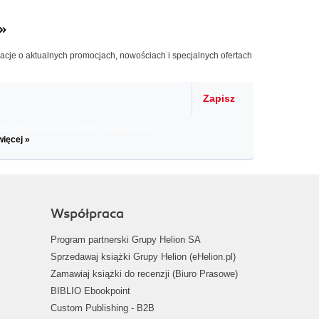
»
macje o aktualnych promocjach, nowościach i specjalnych ofertach
Zapisz
il informacje o zniżkach, promocjach
więcej »
Współpraca
Program partnerski Grupy Helion SA
Sprzedawaj książki Grupy Helion (eHelion.pl)
Zamawiaj książki do recenzji (Biuro Prasowe)
BIBLIO Ebookpoint
Custom Publishing - B2B