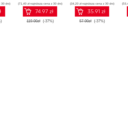
 30 dni)
(71,40 zł najniższa cena z 30 dni)
(34,20 zł najniższa cena z 30 dni)
(53,
ł
74.97 zł
35.91 zł
)
119.00zł
(-37%)
57.00zł
(-37%)