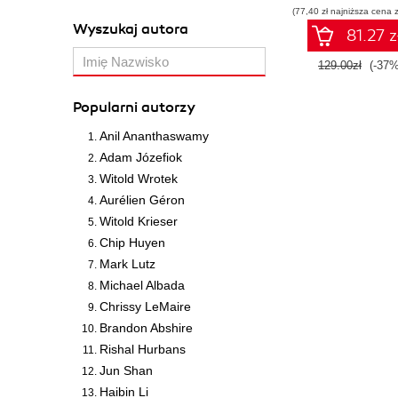
(77,40 zł najniższa cena z
Wydanie IV
Wyszukaj autora
81.27 z
129.00zł
(-37%
Popularni autorzy
Anil Ananthaswamy
Adam Józefiok
Witold Wrotek
Aurélien Géron
Witold Krieser
Chip Huyen
Mark Lutz
Michael Albada
Chrissy LeMaire
Brandon Abshire
Rishal Hurbans
Jun Shan
Haibin Li