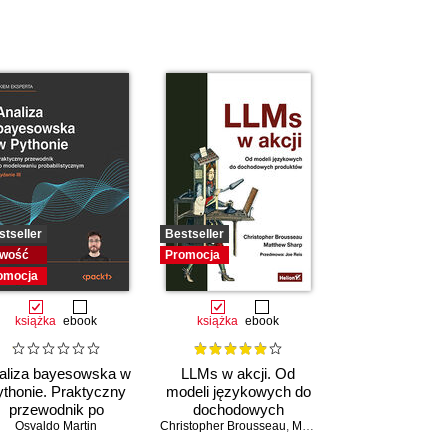
stseller
Bestseller
wość
Promocja
omocja
książka
ebook
książka
ebook
aliza bayesowska w
LLMs w akcji. Od
thonie. Praktyczny
modeli językowych do
przewodnik po
dochodowych
modelowaniu
Osvaldo Martin
Christopher Brousseau
produktów
,
Matt Sharp
probabilistycznym.