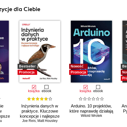
ycje dla Ciebie
Bestseller
Nowość
Be
Promocja
Promocja
No
Pr
książka
ebook
książka
ebook
ie
Inżynieria danych w
Arduino. 10 projektów,
An
w
praktyce. Kluczowe
które naprawdę działają
Py
epsze
koncepcje i najlepsze
Witold Wrotek
nych
iu
Joe Reis
technologie
,
Matt Housley
h.