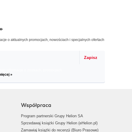
»
macje o aktualnych promocjach, nowościach i specjalnych ofertach
Zapisz
il informacje o zniżkach, promocjach
więcej »
Współpraca
Program partnerski Grupy Helion SA
Sprzedawaj książki Grupy Helion (eHelion.pl)
Zamawiaj książki do recenzji (Biuro Prasowe)