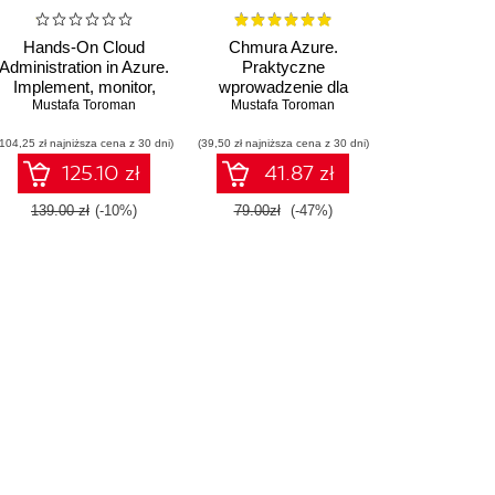
Hands-On Cloud
Chmura Azure.
Administration in Azure.
Praktyczne
Implement, monitor,
wprowadzenie dla
and manage important
Mustafa Toroman
administratora.
Mustafa Toroman
Azure services and
Implementacja,
(104,25 zł najniższa cena z 30 dni)
components including
(39,50 zł najniższa cena z 30 dni)
monitorowanie i
IaaS and PaaS
zarządzanie ważnymi
125.10 zł
41.87 zł
usługami i
komponentami
139.00 zł
(-10%)
79.00zł
(-47%)
IaaS/PaaS