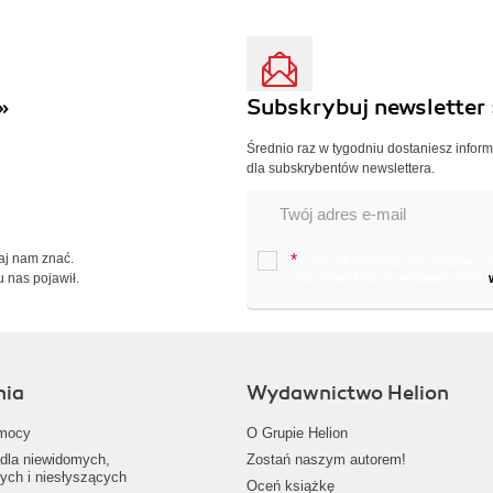
»
Subskrybuj newsletter 
Średnio raz w tygodniu dostaniesz infor
dla subskrybentów newslettera.
Daj nam znać.
*
Chcę otrzymywać na podany e-ma
u nas pojawił.
oraz nowościach wydawniczych.
nia
Wydawnictwo Helion
mocy
O Grupie Helion
dla niewidomych,
Zostań naszym autorem!
ych i niesłyszących
Oceń książkę