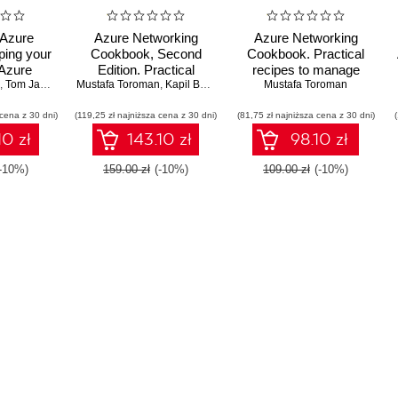
 Azure
Azure Networking
Azure Networking
ping your
Cookbook, Second
Cookbook. Practical
 Azure
Edition. Practical
recipes to manage
safe -
,
Tom Janetscheck
Mustafa Toroman
recipes for secure
,
Kapil Bansal Kumar Bansal
network traffic in Azure,
Mustafa Toroman
,
Rithin Skaria
ition
network infrastructure,
optimize performance,
 cena z 30 dni)
(119,25 zł najniższa cena z 30 dni)
global application
(81,75 zł najniższa cena z 30 dni)
and secure Azure
delivery, and accessible
resources
10 zł
143.10 zł
98.10 zł
connectivity in Azure -
Second Edition
(-10%)
159.00 zł
(-10%)
109.00 zł
(-10%)