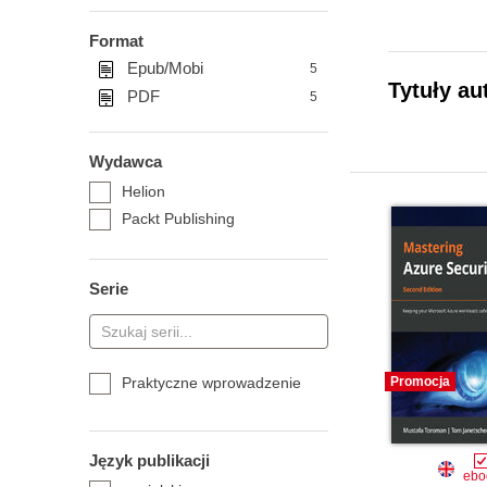
Format
Epub/Mobi
5
Tytuły au
PDF
5
Wydawca
Helion
Packt Publishing
Serie
Praktyczne wprowadzenie
Promocja
Język publikacji
ebo