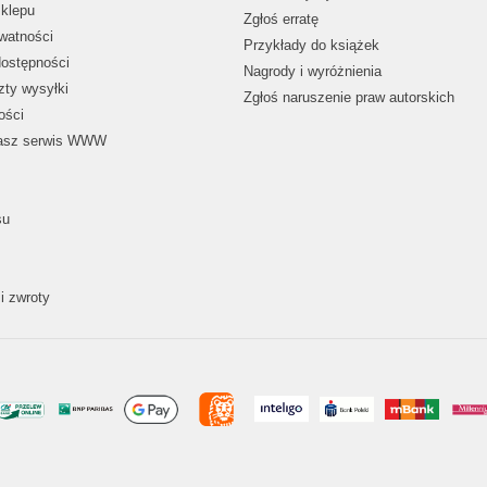
klepu
Zgłoś erratę
ywatności
Przykłady do książek
dostępności
Nagrody i wyróżnienia
zty wysyłki
Zgłoś naruszenie praw autorskich
ości
nasz serwis WWW
su
i zwroty