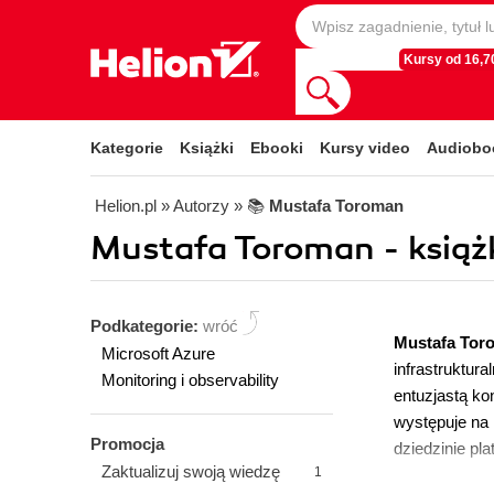
Kursy od 16,70
Kategorie
Książki
Ebooki
Kursy video
Audiobo
Helion.pl
» Autorzy
» 📚
Mustafa Toroman
Mustafa Toroman - książk
Podkategorie:
wróć
Mustafa To
Microsoft Azure
infrastruktur
Monitoring i observability
entuzjastą ko
występuje na
Promocja
dziedzinie pl
Zaktualizuj swoją wiedzę
1