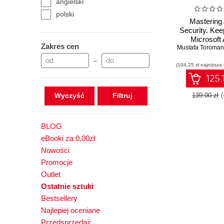
angielski
polski
Mastering
Security. Kee
Microsoft
Zakres cen
Mustafa Toroman
workloads 
Second Ed
–
(104,25 zł najniższa
125.
Wyczyść
139.00 zł
BLOG
eBooki za 0,00zł
Nowości
Promocje
Outlet
Ostatnie sztuki
Bestsellery
Najlepiej oceniane
Przedsprzedaż