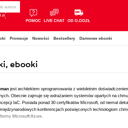
 zł
POMOC
LIVE CHAT
OD O,OOZŁ
oki
Promocje
Nowości
Bestsellery
Darmowe ebooki
i, ebooki
roman
jest architektem oprogramowania z wieloletnim doświadczenie
alnych. Obecnie zajmuje się wdrażaniem systemów opartych na chmur
ncepcji IaC. Posiada ponad 30 certyfikatów Microsoft, od niemal de
 międzynarodowych konferencjach poświęconych technologiom chmur
atformy Microsoft Azure.