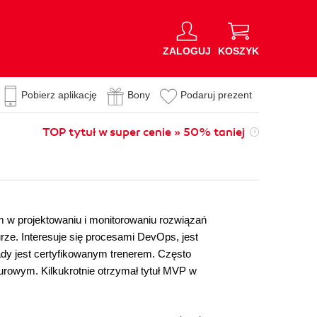
ZALOGUJ
KOSZYK
Pobierz aplikację
Bony
Podaruj prezent
TOP tytuł w super cenie » 50% taniej
m w projektowaniu i monitorowaniu rozwiązań
ze. Interesuje się procesami DevOps, jest
kady jest certyfikowanym trenerem. Często
owym. Kilkukrotnie otrzymał tytuł MVP w