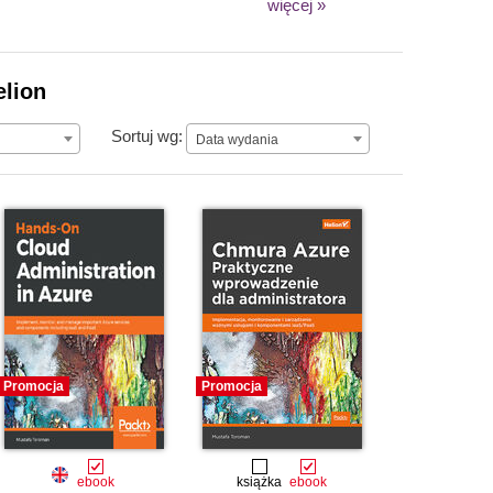
więcej »
elion
Data wydania
Sortuj wg:
Data wydania
Promocja
Promocja
ebook
książka
ebook