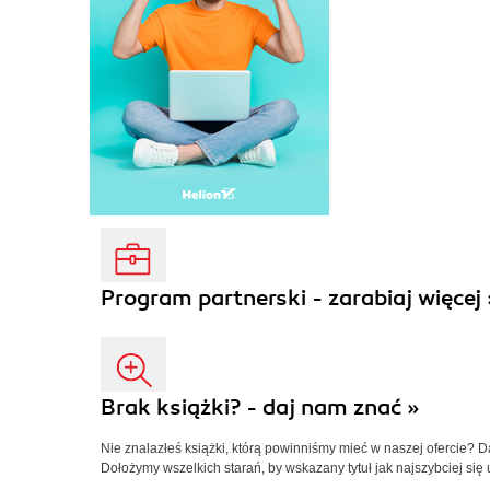
Program partnerski - zarabiaj więcej 
Brak książki? - daj nam znać »
Nie znalazłeś książki, którą powinniśmy mieć w naszej ofercie? 
Dołożymy wszelkich starań, by wskazany tytuł jak najszybciej się 