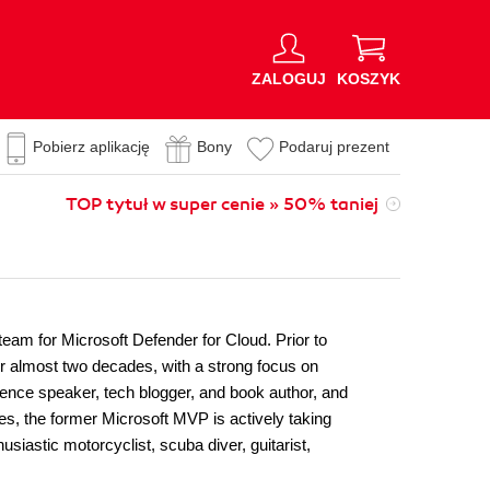
ZALOGUJ
KOSZYK
Pobierz aplikację
Bony
Podaruj prezent
TOP tytuł w super cenie » 50% taniej
am for Microsoft Defender for Cloud. Prior to
for almost two decades, with a strong focus on
erence speaker, tech blogger, and book author, and
s, the former Microsoft MVP is actively taking
usiastic motorcyclist, scuba diver, guitarist,