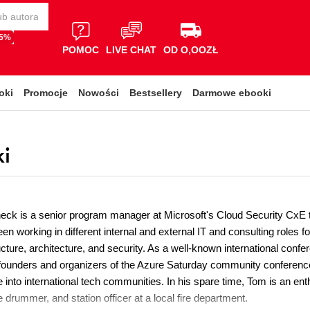
65%
POMOC
LIVE CHAT
OD O,OOZŁ
oki
Promocje
Nowości
Bestsellery
Darmowe ebooki
i
ck is a senior program manager at Microsoft's Cloud Security CxE te
een working in different internal and external IT and consulting roles 
ucture, architecture, and security. As a well-known international conf
 founders and organizers of the Azure Saturday community conference
 into international tech communities. In his spare time, Tom is an enth
e drummer, and station officer at a local fire department.