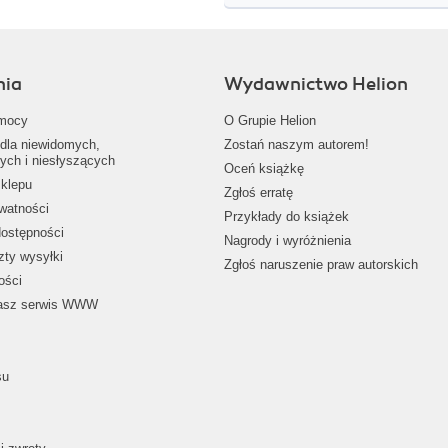
nia
Wydawnictwo Helion
mocy
O Grupie Helion
dla niewidomych,
Zostań naszym autorem!
ych i niesłyszących
Oceń książkę
klepu
Zgłoś erratę
ywatności
Przykłady do książek
dostępności
Nagrody i wyróżnienia
zty wysyłki
Zgłoś naruszenie praw autorskich
ości
nasz serwis WWW
su