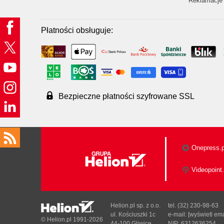
Reklamacje 
Płatności obsługuje:
Bezpieczne płatności szyfrowane SSL
Onepress.p
Videopoint.
Helion.pl sp. z o.o.
tel. (32) 230-98-63
ul. Kościuszki 1c
e-mail:
[wyświetl ema
© Helion.pl 1991-2026
44-100 Gliwice
NIP: 6312636254