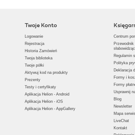
Twoje Konto
Księgar
Logowanie
Centrum po
Rejestracja
Przewodnik 
słabowidząc
Historia Zamówień
Regulamin s
Twoja biblioteka
Polityka pr
Twoje półki
Deklaracja 
Aktywuj kod na produkty
Formy i kos
Prezenty
Formy płatn
Testy i certyfikaty
Usprawnij 
Aplikacja Helion - Android
Blog
Aplikacja Helion - iOS
Newsletter
Aplikacja Helion - AppGallery
Mapa serwi
LiveChat
Kontakt