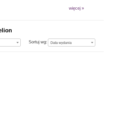
więcej »
elion
Data wydania
Sortuj wg:
Data wydania