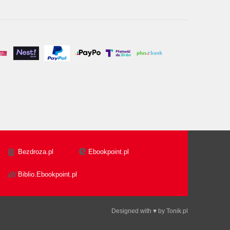
Bezdroza.pl
Ebookpoint.pl
Biblio.Ebookpoint.pl
Designed with ♥ by
Tonik.pl