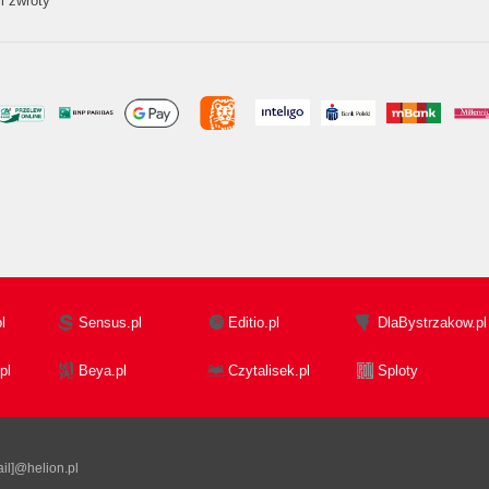
i zwroty
l
Sensus.pl
Editio.pl
DlaBystrzakow.pl
pl
Beya.pl
Czytalisek.pl
Sploty
il]@helion.pl