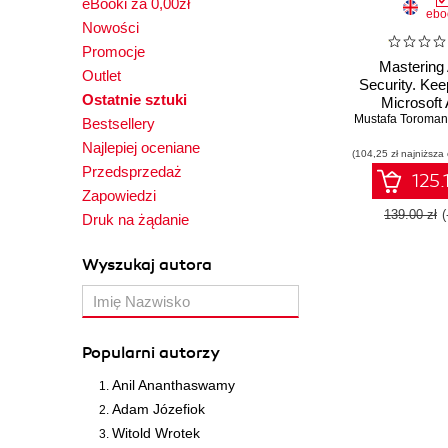
eBooki za 0,00zł
ebo
Nowości
Promocje
Mastering
Outlet
Security. Kee
Ostatnie sztuki
Microsoft
Mustafa Toroman
workloads 
Bestsellery
Second Ed
Najlepiej oceniane
(104,25 zł najniższa
Przedsprzedaż
125.
Zapowiedzi
139.00 zł
Druk na żądanie
Wyszukaj autora
Popularni autorzy
Anil Ananthaswamy
Adam Józefiok
Witold Wrotek