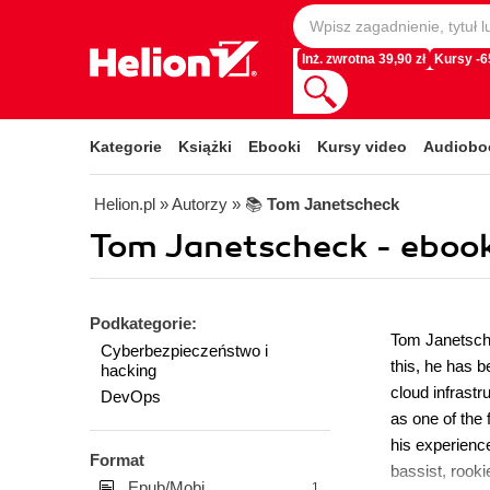
Inż. zwrotna 39,90 zł
Kursy -
Kategorie
Książki
Ebooki
Kursy video
Audiobo
Helion.pl
» Autorzy
» 📚
Tom Janetscheck
Tom Janetscheck - ebook
Podkategorie:
Tom Janetsche
Cyberbezpieczeństwo i
this, he has b
hacking
cloud infrastr
DevOps
as one of the
his experience
Format
bassist, rooki
Epub/Mobi
1