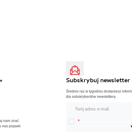
»
Subskrybuj newsletter 
Średnio raz w tygodniu dostaniesz infor
dla subskrybentów newslettera.
Daj nam znać.
*
Chcę otrzymywać na podany e-ma
u nas pojawił.
oraz nowościach wydawniczych.