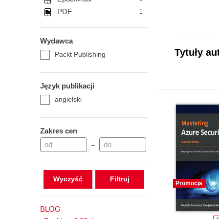
PDF
1
Wydawca
Tytuły au
Packt Publishing
Język publikacji
angielski
Zakres cen
–
Wyczyść
Promocja
BLOG