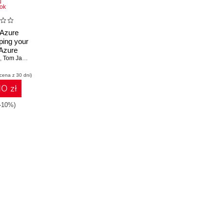
ok
 Azure
ping your
 Azure
safe -
,
Tom Janetscheck
ition
 cena z 30 dni)
10 zł
(-10%)