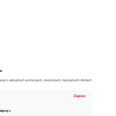
»
macje o aktualnych promocjach, nowościach i specjalnych ofertach
Zapisz
il informacje o zniżkach, promocjach
więcej »