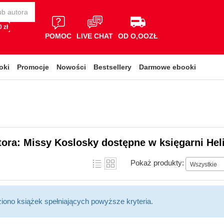
 zł
POMOC
LIVE CHAT
OD O,OOZŁ
oki
Promocje
Nowości
Bestsellery
Darmowe ebooki
tora: Missy Koslosky dostępne w księgarni Hel
Pokaż produkty:
Wszystkie
ziono książek spełniających powyższe kryteria.