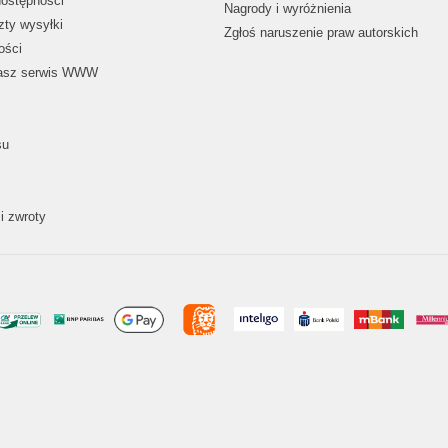
dostępności
Nagrody i wyróżnienia
zty wysyłki
Zgłoś naruszenie praw autorskich
ości
nasz serwis WWW
su
i zwroty