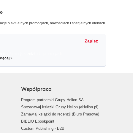
»
macje o aktualnych promocjach, nowościach i specjalnych ofertach
Zapisz
il informacje o zniżkach, promocjach
więcej »
Współpraca
Program partnerski Grupy Helion SA
Sprzedawaj książki Grupy Helion (eHelion.pl)
Zamawiaj książki do recenzji (Biuro Prasowe)
BIBLIO Ebookpoint
Custom Publishing - B2B