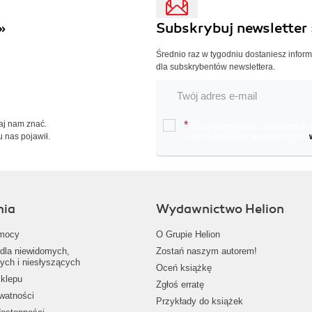
»
Subskrybuj newsletter 
Średnio raz w tygodniu dostaniesz infor
dla subskrybentów newslettera.
Daj nam znać.
*
Chcę otrzymywać na podany e-ma
u nas pojawił.
oraz nowościach wydawniczych.
nia
Wydawnictwo Helion
mocy
O Grupie Helion
dla niewidomych,
Zostań naszym autorem!
ych i niesłyszących
Oceń książkę
klepu
Zgłoś erratę
ywatności
Przykłady do książek