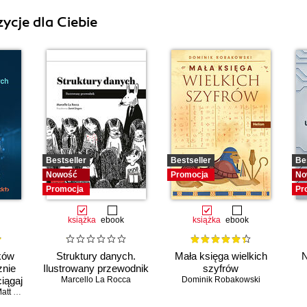
ycje dla Ciebie
Bestseller
Bestseller
Be
Nowość
Promocja
No
Promocja
Pr
książka
ebook
książka
ebook
ków
Struktury danych.
Mała księga wielkich
N
znie
Ilustrowany przewodnik
szyfrów
ciągaj
Marcello La Rocca
Dominik Robakowski
ski i
 Goldwasser
,
Upom Malik
,
Benjamin Johnston
owany