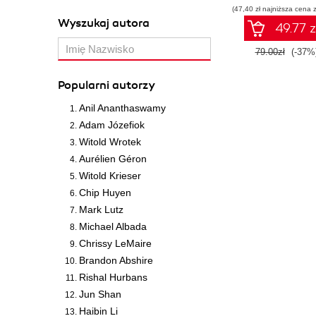
(47,40 zł najniższa cena z
SQL na potrze
Wyszukaj autora
praktycznyc
49.77 z
zastosowań. Wyd
IV
79.00zł
(-37%
Popularni autorzy
Anil Ananthaswamy
Adam Józefiok
Witold Wrotek
Aurélien Géron
Witold Krieser
Chip Huyen
Mark Lutz
Michael Albada
Chrissy LeMaire
Brandon Abshire
Rishal Hurbans
Jun Shan
Haibin Li