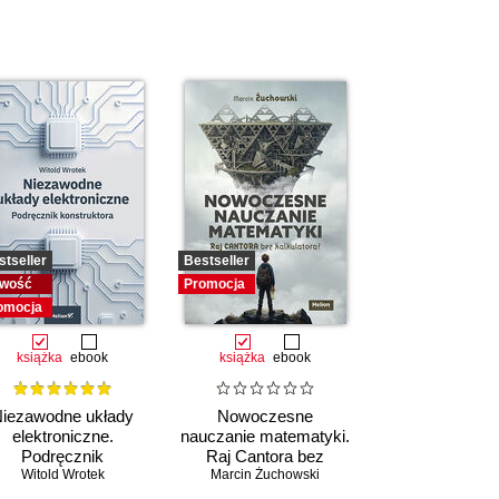
stseller
Bestseller
wość
Promocja
omocja
książka
ebook
książka
ebook
iezawodne układy
Nowoczesne
elektroniczne.
nauczanie matematyki.
Podręcznik
Raj Cantora bez
konstruktora
Witold Wrotek
Marcin Żuchowski
kalkulatora?