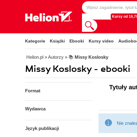
Kursy od 16,70
Kategorie
Książki
Ebooki
Kursy video
Audiobo
Helion.pl
» Autorzy
» 📚
Missy Koslosky
Missy Koslosky - ebooki
Tytuły au
Format
Wydawca
Nie znale
Język publikacji