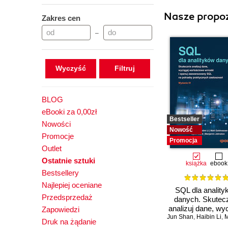
Nasze propoz
Zakres cen
–
Wyczyść
BLOG
eBooki za 0,00zł
Bestseller
Nowości
Nowość
Promocje
Promocja
Outlet
Ostatnie sztuki
książka
ebook
Bestsellery
Najlepiej oceniane
SQL dla anality
Przedsprzedaż
danych. Skutec
analizuj dane, wy
Zapowiedzi
Jun Shan
wartościowe wnio
,
Haibin Li
,
Matt
Druk na żądanie
opanuj zaawans