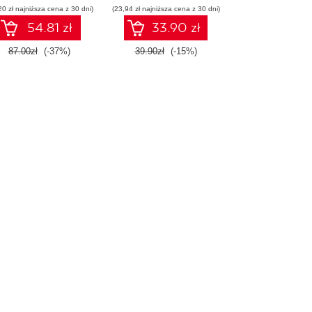
20 zł najniższa cena z 30 dni)
(23,94 zł najniższa cena z 30 dni)
54.81 zł
33.90 zł
87.00zł
(-37%)
39.90zł
(-15%)