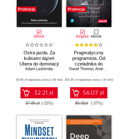
Promocja
Promocja
ebook
książka
ebook
Ostra jazda. Za
Pragmatyczny
kulisami dążeń
programista. Od
Ubera do dominacji
czeladnika do
Adam Lashinsky
na świecie
mistrza. Wydanie II
David Thomas
,
Andrew Hunt
(9,90 zł najniższa cena z 30 dni)
(53,40 zł najniższa cena z 30 dni)
32.21 zł
56.07 zł
37.89 zł
(-15%)
89.00zł
(-37%)