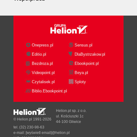
Onepress.pl
Sensus.pl
Editio.pl
DlaBystrzakow.pl
Bezdroza.pl
Ebookpoint.pl
Videopoint.pl
Beya.pl
Czytalisek.pl
Sploty
Biblio.Ebookpoint.pl
Helion.pl sp. z o.o.
ul. Kościuszki 1c
© Helion.pl 1991-2026
44-100 Gliwice
tel. (32) 230-98-63
e-mail:
[wyświetl email]@helion.pl