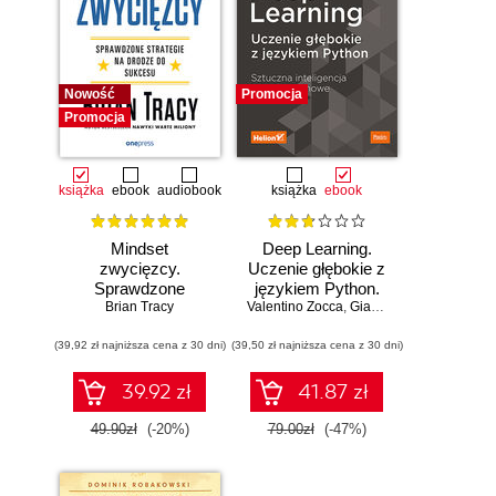
Nowość
Promocja
Promocja
książka
ebook
audiobook
książka
ebook
Mindset
Deep Learning.
zwycięzcy.
Uczenie głębokie z
Sprawdzone
językiem Python.
strategie na drodze
Brian Tracy
Valentino Zocca
Sztuczna
,
Gianmario Spacagna
,
D
do sukcesu
inteligencja i sieci
(39,92 zł najniższa cena z 30 dni)
(39,50 zł najniższa cena z 30 dni)
neuronowe
39.92 zł
41.87 zł
49.90zł
(-20%)
79.00zł
(-47%)