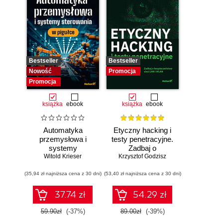
Bestseller
Bestseller
Nowość
Promocja
Promocja
książka
ebook
książka
ebook
Automatyka
Etyczny hacking i
przemysłowa i
testy penetracyjne.
systemy
Zadbaj o
sterowania w
Witold Krieser
bezpieczeństwo
Krzysztof Godzisz
pigułce
sieci LAN i WLAN
(35,94 zł najniższa cena z 30 dni)
(53,40 zł najniższa cena z 30 dni)
37.74 zł
54.29 zł
59.90zł
(-37%)
89.00zł
(-39%)