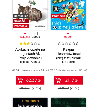
Bestseller
Promocja
Nowość
Promocja
książka
ebook
ebook
Aplikacje oparte na
Księga
agentach AI.
niesamowitości
Projektowanie i
(nie) z tej ziemi!
Michael Albada
wdrażanie
Księga faktów
Ian Locke
systemów
prawdziwych, choć
(49,50 zł najniższa cena z 30 dni)
wieloagentowych
(21,17 zł najniższa cena z 30 dni)
niezwykłych
62.37 zł
21.17 zł
99.00zł
(-37%)
24.90 zł
(-15%)