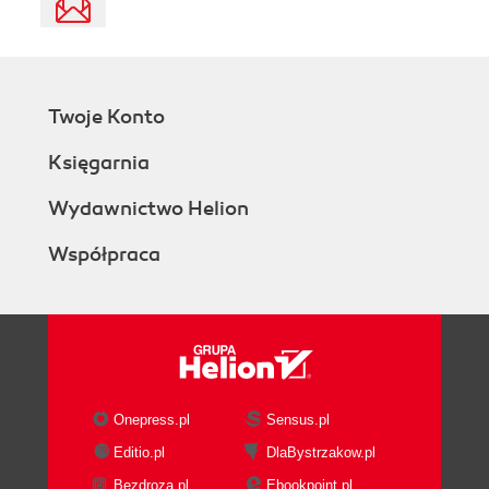
Twoje Konto
Księgarnia
Wydawnictwo Helion
Współpraca
Onepress.pl
Sensus.pl
Editio.pl
DlaBystrzakow.pl
Bezdroza.pl
Ebookpoint.pl