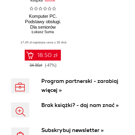
książka
ebook
Komputer PC.
Podstawy obsługi.
Dla seniorów
Łukasz Suma
(17,45 zł najniższa cena z 30 dni)
18.50 zł
34.90zł
(-47%)
Program partnerski - zarabiaj
więcej »
Brak książki? - daj nam znać »
Subskrybuj newsletter »