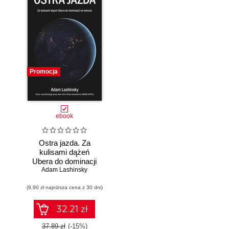
Promocja
ebook
Ostra jazda. Za
kulisami dążeń
Ubera do dominacji
Adam Lashinsky
na świecie
(9,90 zł najniższa cena z 30 dni)
32.21 zł
37.89 zł
(-15%)