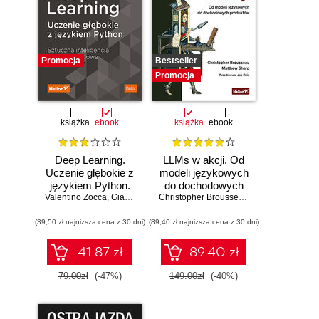
Promocja
Bestseller
Promocja
książka
ebook
książka
ebook
Deep Learning.
LLMs w akcji. Od
Uczenie głębokie z
modeli językowych
językiem Python.
do dochodowych
Valentino Zocca
Sztuczna
,
Gianmario Spacagna
produktów
,
Daniel Slater
Christopher Brousseau
,
,
Peter Roelants
Matt Sharp
inteligencja i sieci
(39,50 zł najniższa cena z 30 dni)
neuronowe
(89,40 zł najniższa cena z 30 dni)
41.87 zł
89.40 zł
79.00zł
(-47%)
149.00zł
(-40%)