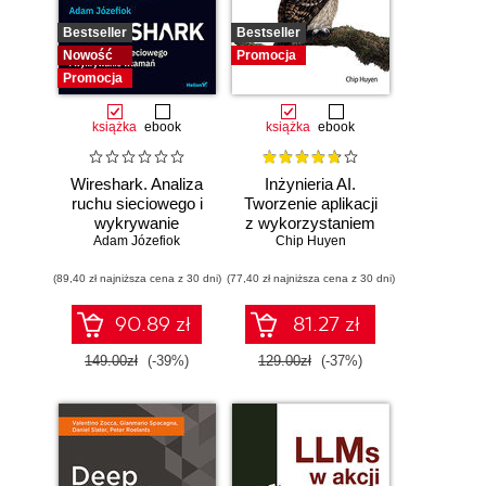
Bestseller
Bestseller
Nowość
Promocja
Promocja
książka
ebook
książka
ebook
Wireshark. Analiza
Inżynieria AI.
ruchu sieciowego i
Tworzenie aplikacji
wykrywanie
z wykorzystaniem
Adam Józefiok
włamań
modeli bazowych
Chip Huyen
(89,40 zł najniższa cena z 30 dni)
(77,40 zł najniższa cena z 30 dni)
90.89 zł
81.27 zł
149.00zł
(-39%)
129.00zł
(-37%)