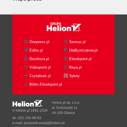
Onepress.pl
Sensus.pl
Editio.pl
DlaBystrzakow.pl
Bezdroza.pl
Ebookpoint.pl
Videopoint.pl
Beya.pl
Czytalisek.pl
Sploty
Biblio.Ebookpoint.pl
Helion.pl sp. z o.o.
ul. Kościuszki 1c
© Helion.pl 1991-2026
44-100 Gliwice
tel. (32) 230-98-63
e-mail:
[wyświetl email]@helion.pl