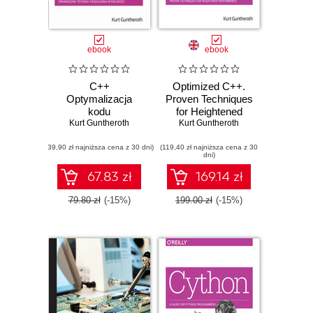
ebook
ebook
C++
Optimized C++.
Optymalizacja
Proven Techniques
kodu
for Heightened
Kurt Guntheroth
Kurt Guntheroth
Performance
(39,90 zł najniższa cena z 30 dni)
(119,40 zł najniższa cena z 30
dni)
67.83 zł
169.14 zł
79.80 zł
(-15%)
199.00 zł
(-15%)