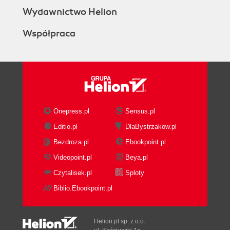
Wydawnictwo Helion
Współpraca
Onepress.pl
Sensus.pl
Editio.pl
DlaBystrzakow.pl
Bezdroza.pl
Ebookpoint.pl
Videopoint.pl
Beya.pl
Czytalisek.pl
Sploty
Biblio.Ebookpoint.pl
Helion.pl sp. z o.o.