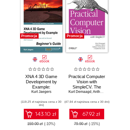
Promocja
Promocja
ebook
ebook
XNA 4 3D Game
Practical Computer
Development by
Vision with
Example:
SimpleCV. The
Beginner's Guide.
Kurt Jaegers
Kurt Demaagd
Simple Way to
,
Anthony Oliver
,
Nathan
Create action-
Make Technology
(119,25 zł najniższa cena z 30
packed 3D games
(47,94 zł najniższa cena z 30 dni)
See
dni)
with the Microsoft
XNA Framework
143.10 zł
67.92 zł
with this book and
159.00 zł
(-10%)
79.90 zł
(-15%)