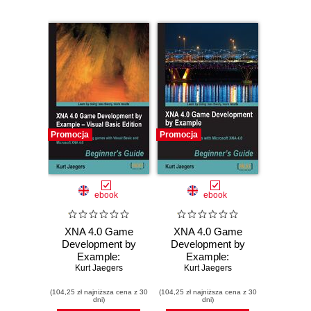
Promocja
Promocja
ebook
ebook
XNA 4.0 Game
XNA 4.0 Game
Development by
Development by
Example:
Example:
Beginner's Guide -
Kurt Jaegers
Beginner's Guide.
Kurt Jaegers
Visual Basic
The best way to
(104,25 zł najniższa cena z 30
Edition. Create
(104,25 zł najniższa cena z 30
start creating your
dni)
dni)
your own exciting
own games is