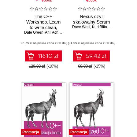
ebook
ebook
The C++
Nexus czyli
Workshop. Learn
skalowalny Scrum
to write clean,
Dave West
,
Kurt Bittner
,
Patricia Kong
Dale Green
maintainable code
,
Anil Achary
,
Kurt Guntheroth
,
Shaun Ross Mitchell
in C++ and
(96,75 zł najniższa cena z 30 dni)
advance your
(34,95 zł najniższa cena z 30 dni)
career in software
engineering
116.10 zł
59.42 zł
129.00 zł
(-10%)
69.90 zł
(-15%)
Promocja
Promocja