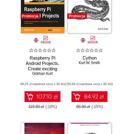
Promocja
Promocja
ebook
ebook
Raspberry Pi
Cython
Android Projects.
Kurt W. Smith
Create exciting
projects by
Gökhan Kurt
connecting the
(89,25 zł najniższa cena z 30 dni)
Raspberry Pi to
(59,94 zł najniższa cena z 30 dni)
your Android phone
107.10 zł
84.92 zł
119.00 zł
(-10%)
99.90 zł
(-15%)