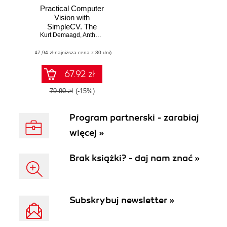
Practical Computer
Vision with
SimpleCV. The
Kurt Demaagd
Simple Way to
,
Anthony Oliver
,
Nathan Oostendorp
Make Technology
(47,94 zł najniższa cena z 30 dni)
See
67.92 zł
79.90 zł
(-15%)
Program partnerski - zarabiaj
więcej »
Brak książki? - daj nam znać »
Subskrybuj newsletter »