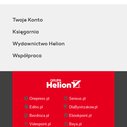
Twoje Konto
Księgarnia
Wydawnictwo Helion
Współpraca
Onepress.pl
Sensus.pl
Editio.pl
DlaBystrzakow.pl
Bezdroza.pl
Ebookpoint.pl
Videopoint.pl
Beya.pl