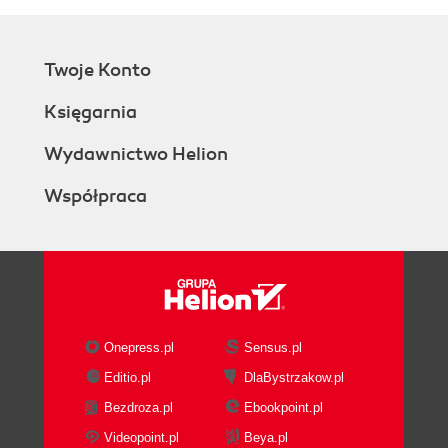
Twoje Konto
Księgarnia
Wydawnictwo Helion
Współpraca
Onepress.pl
Sensus.pl
Editio.pl
DlaBystrzakow.pl
Bezdroza.pl
Ebookpoint.pl
Videopoint.pl
Beya.pl