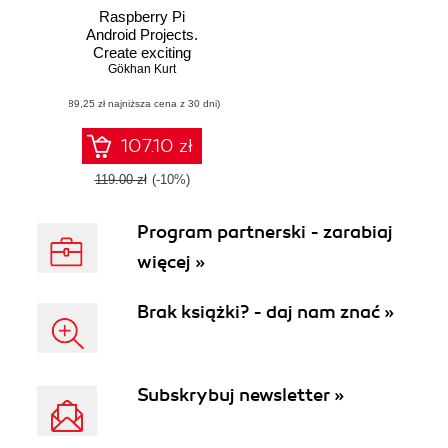
Raspberry Pi
Android Projects.
Create exciting
projects by
Gökhan Kurt
connecting the
(89,25 zł najniższa cena z 30 dni)
Raspberry Pi to
your Android phone
107.10 zł
119.00 zł
(-10%)
Program partnerski - zarabiaj
więcej »
Brak książki? - daj nam znać »
Subskrybuj newsletter »