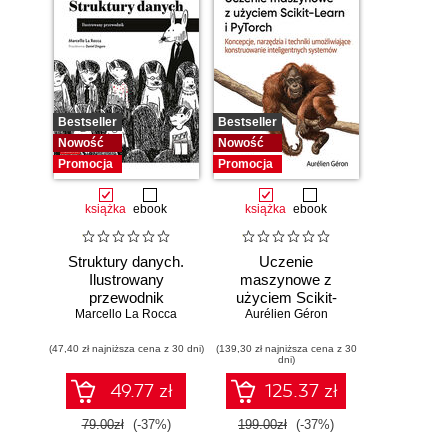
Bestseller
Bestseller
Nowość
Nowość
Promocja
Promocja
książka
ebook
książka
ebook
Struktury danych.
Uczenie
Ilustrowany
maszynowe z
przewodnik
użyciem Scikit-
Marcello La Rocca
Learn i PyTorch.
Aurélien Géron
Koncepcje,
(47,40 zł najniższa cena z 30 dni)
(139,30 zł najniższa cena z 30
narzędzia i techniki
dni)
umożliwiające
konstruowanie
49.77 zł
125.37 zł
inteligentnych
systemów
79.00zł
(-37%)
199.00zł
(-37%)