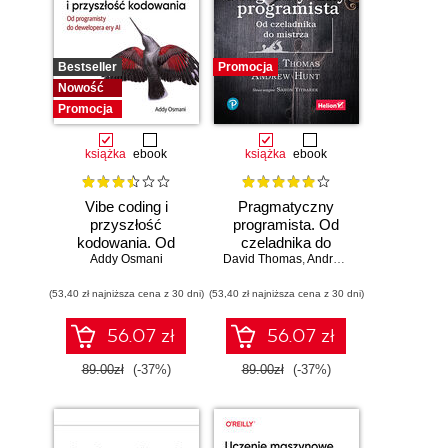
Bestseller
Promocja
Nowość
Promocja
książka
ebook
książka
ebook
Vibe coding i
Pragmatyczny
przyszłość
programista. Od
kodowania. Od
czeladnika do
programisty do
Addy Osmani
mistrza. Wydanie II
David Thomas
,
Andrew Hunt
dewelopera ery AI
(53,40 zł najniższa cena z 30 dni)
(53,40 zł najniższa cena z 30 dni)
56.07 zł
56.07 zł
89.00zł
(-37%)
89.00zł
(-37%)