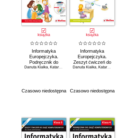
książka
książka
Informatyka
Informatyka
Europejczyka.
Europejczyka.
Podręcznik do
Zeszyt ćwiczeń do
Danuta Kiałka
zajęć
,
Katarzyna Kiałka
Danuta Kiałka
zajęć
,
Katarzyna Kiałka
komputerowych
komputerowych
dla szkoły
dla szkoły
podstawowej, kl. 5.
podstawowej, kl. 5.
Edycja: Windows
Edycja: Windows
Czasowo niedostępna
Czasowo niedostępna
XP, Linux Ubuntu,
7, Windows Vista,
MS Office 2003,
Linux Ubuntu, MS
OpenOffice.org
Office 2007,
(Wydanie II)
OpenOffice.org
(Wydanie II)