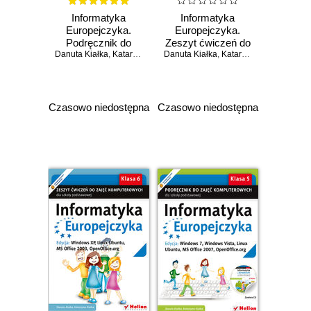
Informatyka
Informatyka
Europejczyka.
Europejczyka.
Podręcznik do
Zeszyt ćwiczeń do
Danuta Kiałka
zajęć
,
Katarzyna Kiałka
Danuta Kiałka
zajęć
,
Katarzyna Kiałka
komputerowych
komputerowych
dla szkoły
dla szkoły
podstawowej, kl. 6.
podstawowej, kl. 6.
Edycja: Windows
Edycja: Windows
Czasowo niedostępna
Czasowo niedostępna
XP, Linux Ubuntu,
7, Windows Vista,
MS Office 2003,
Linux Ubuntu, MS
OpenOffice.org
Office 2007,
(Wydanie II)
OpenOffice.org
(Wydanie II)