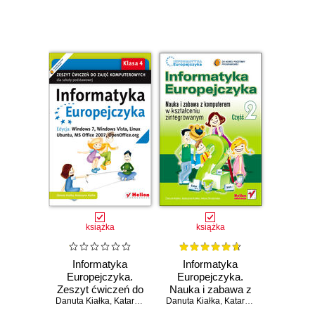
XP, Linux Ubuntu,
XP, Linux Ubuntu,
MS Office 2003,
MS Office 2003,
OpenOffice.org
OpenOffice.org
(Wydanie II)
(Wydanie II)
książka
książka
Informatyka
Informatyka
Europejczyka.
Europejczyka.
Zeszyt ćwiczeń do
Nauka i zabawa z
Danuta Kiałka
zajęć
,
Katarzyna Kiałka
Danuta Kiałka
komputerem w
,
Katarzyna Kiałka
,
Iwona
komputerowych
kształceniu