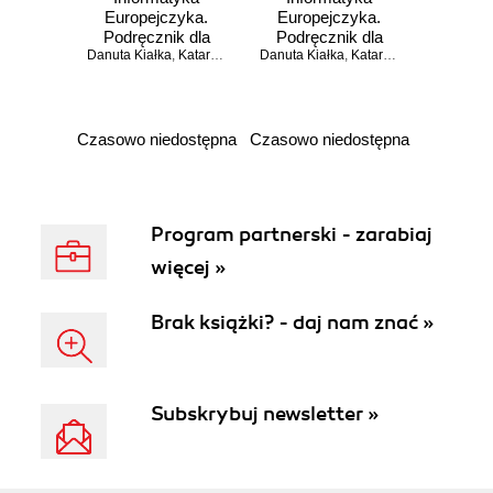
Europejczyka.
Europejczyka.
Podręcznik dla
Podręcznik dla
Danuta Kiałka
szkoły
,
Katarzyna Kiałka
Danuta Kiałka
,
Justyna Klimczyk
szkoły
,
Katarzyna Kiałka
,
Jarosław Kutko
podstawowej, kl. IV
podstawowej.
- VI. Edycja:
Klasa 4 (Wydanie
Windows Vista,
II)
Linux Ubuntu, MS
Czasowo niedostępna
Czasowo niedostępna
Office 2007,
OpenOffice.org
Program partnerski - zarabiaj
więcej »
Brak książki? - daj nam znać »
Subskrybuj newsletter »