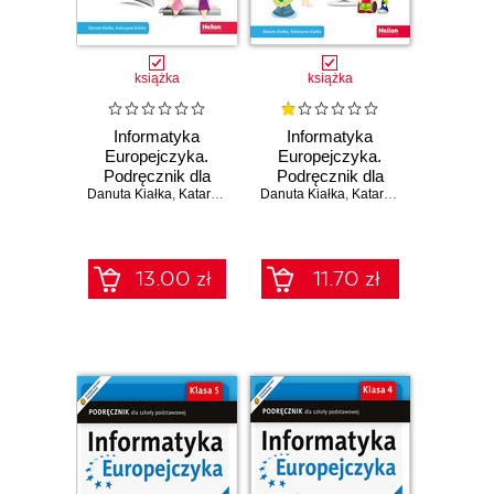
książka
książka
Informatyka
Informatyka
Europejczyka.
Europejczyka.
Podręcznik dla
Podręcznik dla
Danuta Kiałka
szkoły
,
Katarzyna Kiałka
Danuta Kiałka
szkoły
,
Katarzyna Kiałka
podstawowej.
podstawowej.
Klasa 5 (Wydanie
Klasa 6
II)
13.00 zł
11.70 zł