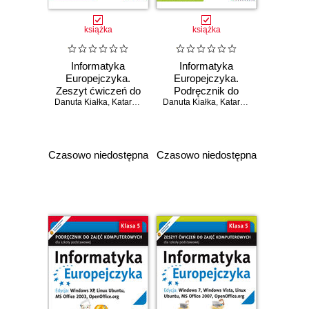
książka
książka
Informatyka
Informatyka
Europejczyka.
Europejczyka.
Zeszyt ćwiczeń do
Podręcznik do
Danuta Kiałka
zajęć
,
Katarzyna Kiałka
Danuta Kiałka
zajęć
,
Katarzyna Kiałka
komputerowych
komputerowych
dla szkoły
dla szkoły
podstawowej, kl. 6.
podstawowej, kl. 5.
Edycja: Windows
Edycja: Windows
Czasowo niedostępna
Czasowo niedostępna
XP, Linux Ubuntu,
7, Windows Vista,
MS Office 2003,
Linux Ubuntu, MS
OpenOffice.org
Office 2007,
(Wydanie II)
OpenOffice.org
(Wydanie II)