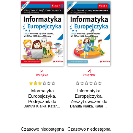
(Wydanie II)
książka
książka
Informatyka
Informatyka
Europejczyka.
Europejczyka.
Podręcznik do
Zeszyt ćwiczeń do
Danuta Kiałka
zajęć
,
Katarzyna Kiałka
Danuta Kiałka
zajęć
,
Katarzyna Kiałka
komputerowych
komputerowych
dla szkoły
dla szkoły
podstawowej, kl. 4.
podstawowej, kl. 4.
Edycja: Windows
Edycja: Windows
Czasowo niedostępna
Czasowo niedostępna