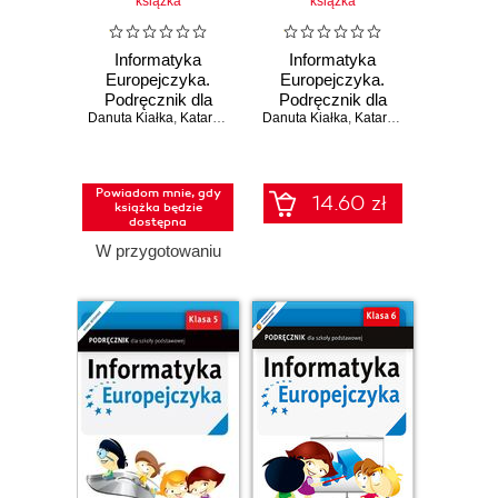
książka
książka
Informatyka
Informatyka
Europejczyka.
Europejczyka.
Podręcznik dla
Podręcznik dla
Danuta Kiałka
szkoły
,
Katarzyna Kiałka
Danuta Kiałka
szkoły
,
Katarzyna Kiałka
podstawowej.
podstawowej.
Klasa 4 (Wydanie
Klasa 6 (Wydanie
III)
II)
Powiadom mnie, gdy
14.60 zł
książka będzie
dostępna
W przygotowaniu