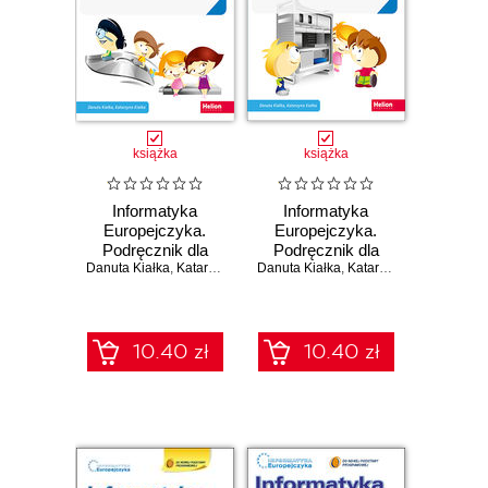
książka
książka
Informatyka
Informatyka
Europejczyka.
Europejczyka.
Podręcznik dla
Podręcznik dla
Danuta Kiałka
szkoły
,
Katarzyna Kiałka
Danuta Kiałka
szkoły
,
Katarzyna Kiałka
podstawowej.
podstawowej.
Klasa 5
Klasa 4
10.40 zł
10.40 zł