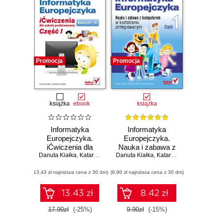
Promocja
Promocja
książka
ebook
książka
Informatyka
Informatyka
Europejczyka.
Europejczyka.
iĆwiczenia dla
Nauka i zabawa z
Danuta Kiałka
szkoły
,
Katarzyna Kiałka
Danuta Kiałka
komputerem w
,
Katarzyna Kiałka
,
Iwona
podstawowej, kl.
kształceniu
(13,43 zł najniższa cena z 30 dni)
IV-VI. Część I
(9,90 zł najniższa cena z 30 dni)
zintegrowanym.
Część 1
13.43 zł
8.42 zł
17.90zł
(-25%)
9.90zł
(-15%)