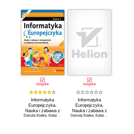
książka
książka
Informatyka
Informatyka
Europejczyka.
Europejczyka.
Nauka i zabawa z
Nauka i zabawa z
Danuta Kiałka
komputerem w
,
Katarzyna Kiałka
Danuta Kiałka
komputerem w
,
Katarzyna Kiałka
edukacji
edukacji
wczesnoszkolnej.
wczesnoszkolnej.
Poziom 3
Poziom 2