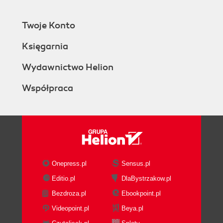
Twoje Konto
Księgarnia
Wydawnictwo Helion
Współpraca
Onepress.pl
Sensus.pl
Editio.pl
DlaBystrzakow.pl
Bezdroza.pl
Ebookpoint.pl
Videopoint.pl
Beya.pl