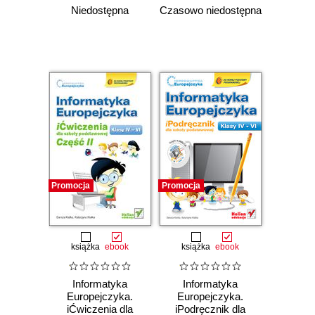
(Wydanie II)
(Wydanie II)
Niedostępna
Czasowo niedostępna
Promocja
Promocja
książka
ebook
książka
ebook
Informatyka
Informatyka
Europejczyka.
Europejczyka.
iĆwiczenia dla
iPodręcznik dla