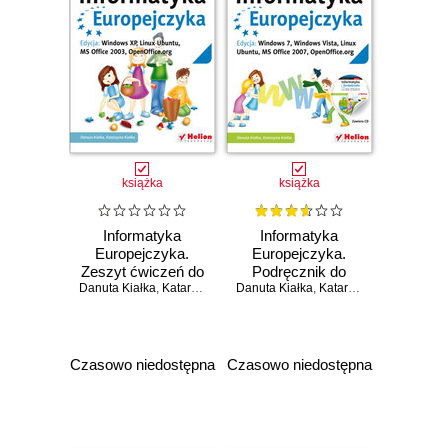
książka
książka
Informatyka
Informatyka
Europejczyka.
Europejczyka.
Zeszyt ćwiczeń do
Podręcznik do
Danuta Kiałka
zajęć
,
Katarzyna Kiałka
Danuta Kiałka
zajęć
,
Katarzyna Kiałka
komputerowych
komputerowych
dla szkoły
dla szkoły
podstawowej, kl. 5.
podstawowej, kl. 4.
Edycja: Windows
Edycja: Windows
Czasowo niedostępna
Czasowo niedostępna
XP, Linux Ubuntu,
7, Windows Vista,
MS Office 2003,
Linux Ubuntu, MS
OpenOffice.org
Office 2007,
(Wydanie II)
OpenOffice.org