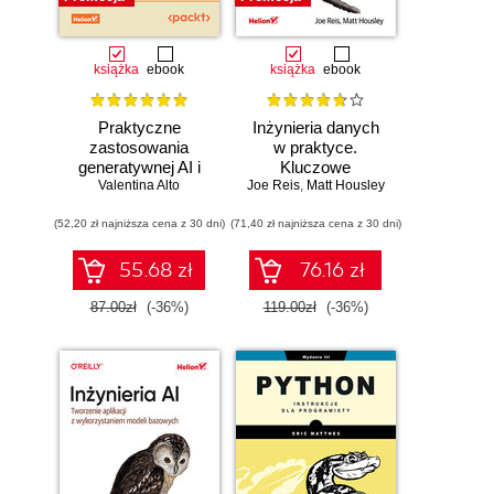
książka
ebook
książka
ebook
Praktyczne
Inżynieria danych
zastosowania
w praktyce.
generatywnej AI i
Kluczowe
Valentina Alto
ChatGPT.
Joe Reis
koncepcje i
,
Matt Housley
Wykorzystaj
najlepsze
(52,20 zł najniższa cena z 30 dni)
potencjał inżynierii
(71,40 zł najniższa cena z 30 dni)
technologie
promptów z
technologiami
55.68 zł
76.16 zł
OpenAI dla
zwiększenia
87.00zł
(-36%)
119.00zł
(-36%)
produktywności i
kreatywności.
Wydanie II