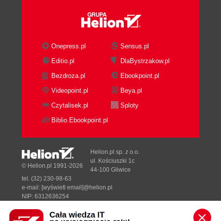
Onepress.pl
Sensus.pl
Editio.pl
DlaBystrzakow.pl
Bezdroza.pl
Ebookpoint.pl
Videopoint.pl
Beya.pl
Czytalisek.pl
Sploty
Biblio.Ebookpoint.pl
Helion.pl sp. z o.o.
ul. Kościuszki 1c
© Helion.pl 1991-2026
44-100 Gliwice
tel. (32) 230-98-63
e-mail:
[wyświetl email]@helion.pl
NIP: 6312636254
Regon: 241989027
Designed with ♥ by
Tonik.pl