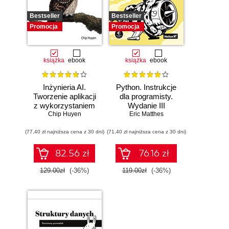
Bestseller
Bestseller
Promocja
Promocja
książka
ebook
książka
ebook
Inżynieria AI.
Python. Instrukcje
Tworzenie aplikacji
dla programisty.
z wykorzystaniem
Wydanie III
modeli bazowych
Chip Huyen
Eric Matthes
(77,40 zł najniższa cena z 30 dni)
(71,40 zł najniższa cena z 30 dni)
82.56 zł
76.16 zł
129.00zł
(-36%)
119.00zł
(-36%)