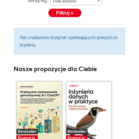
Sortuj wg:
Data wydania
Filtruj »
Nie znaleziono książek spełniających powyższe
kryteria.
Nasze propozycje dla Ciebie
Bestseller
Bestseller
Promocja
Promocja