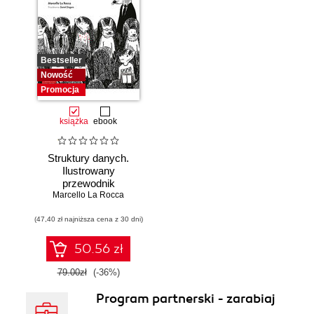
Bestseller
Nowość
Promocja
książka
ebook
Struktury danych.
Ilustrowany
przewodnik
Marcello La Rocca
(47,40 zł najniższa cena z 30 dni)
50.56 zł
79.00zł
(-36%)
Program partnerski - zarabiaj