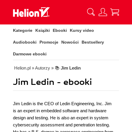
Kategorie
Książki
Ebooki
Kursy video
Audiobooki
Promocje
Nowości
Bestsellery
Darmowe ebooki
Helion.pl
» Autorzy
» 📚
Jim Ledin
Jim Ledin - ebooki
Jim Ledin is the CEO of Ledin Engineering, Inc. Jim
is an expert in embedded software and hardware
design and testing. He is also an expert in system
cybersecurity assessment and penetration testing.
He has a B.S. degree in aerospace engineering from