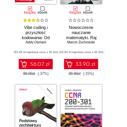
książka
ebook
książka
ebook
Vibe coding i
Nowoczesne
przyszłość
nauczanie
kodowania. Od
matematyki. Raj
programisty do
Addy Osmani
Marcin Żuchowski
Cantora bez
dewelopera ery AI
kalkulatora?
(53,40 zł najniższa cena z 30 dni)
(23,94 zł najniższa cena z 30 dni)
56.07 zł
33.90 zł
89.00zł
(-37%)
39.90zł
(-15%)