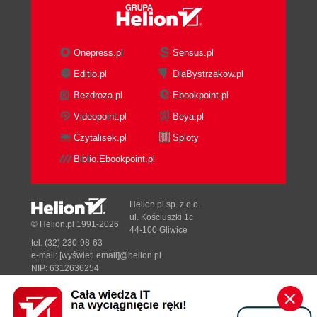
Onepress.pl
Sensus.pl
Editio.pl
DlaBystrzakow.pl
Bezdroza.pl
Ebookpoint.pl
Videopoint.pl
Beya.pl
Czytalisek.pl
Sploty
Biblio.Ebookpoint.pl
Helion.pl sp. z o.o.
ul. Kościuszki 1c
© Helion.pl 1991-2026
44-100 Gliwice
tel. (32) 230-98-63
e-mail:
[wyświetl email]@helion.pl
NIP: 6312636254
Regon: 241989027
Designed with ♥ by
Tonik.pl