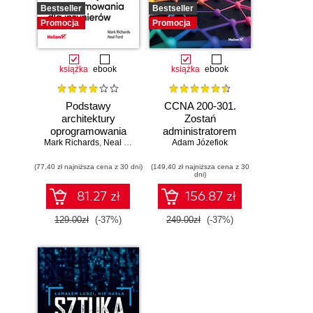
Bestseller
Bestseller
Promocja
Promocja
książka
ebook
książka
ebook
Podstawy
CCNA 200-301.
architektury
Zostań
oprogramowania
administratorem
Mark Richards
dla inżynierów.
,
Neal Ford
Adam Józefiok
sieci
Wydanie II
komputerowych
(77,40 zł najniższa cena z 30 dni)
(149,40 zł najniższa cena z 30
Cisco. Wydanie II
dni)
81.27 zł
156.87 zł
129.00zł
(-37%)
249.00zł
(-37%)