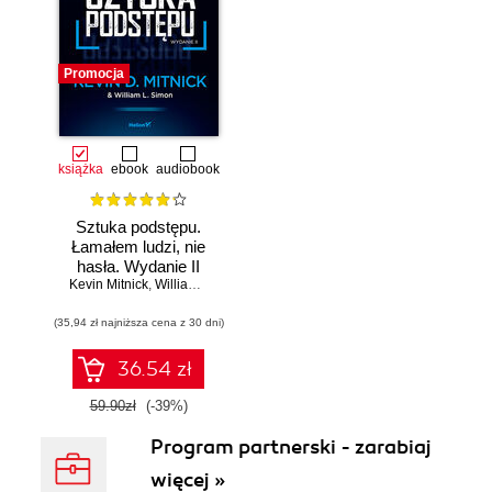
Promocja
książka
ebook
audiobook
Sztuka podstępu.
Łamałem ludzi, nie
hasła. Wydanie II
Kevin Mitnick
,
William L. Simon
(35,94 zł najniższa cena z 30 dni)
36.54 zł
59.90zł
(-39%)
Program partnerski - zarabiaj
więcej »