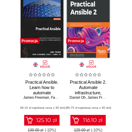
Promocja
Promocja
ebook
ebook
Practical Ansible.
Practical Ansible 2.
Learn how to
Automate
automate
infrastructure,
James Freeman
infrastructure,
,
Fabio Alessandro Locati
Daniel Oh
manage
,
James Freeman
,
Daniel Oh
,
Fabio Ales
manage
configuration, and
(98,10 zł najniższa cena z 30 dni)
configuration, and
(96,75 zł najniższa cena z 30 dni)
deploy applications
deploy applications
with Ansible 2.9
- Second Edition
125.10 zł
116.10 zł
139.00 zł
(-10%)
129.00 zł
(-10%)