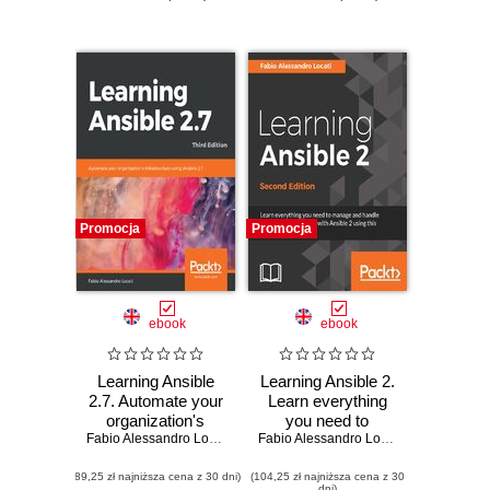
Promocja
Promocja
ebook
ebook
Learning Ansible
Learning Ansible 2.
2.7. Automate your
Learn everything
organization's
you need to
infrastructure using
Fabio Alessandro Locati
manage and
Fabio Alessandro Locati
Ansible 2.7 - Third
handle your
(89,25 zł najniższa cena z 30 dni)
Edition
(104,25 zł najniższa cena z 30
systems with ease
dni)