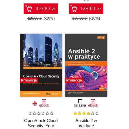
with Ansible 2
using this
107.10 zł
125.10 zł
comprehensive
guide - Second
119.00 zł
(-10%)
139.00 zł
(-10%)
Edition
Promocja
Promocja
ebook
książka
ebook
OpenStack Cloud
Ansible 2 w
Security. Your
praktyce.