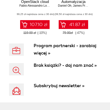
OpenStack cloud
Automatyzacja
storage contains all
Fabio Alessandro Locati
Daniel Oh
infrastruktury,
,
James Freeman
,
Fabio Ales
your vital
zarządzanie
(89,25 zł najniższa cena z 30 dni)
computing
(39,50 zł najniższa cena z 30 dni)
konfiguracją i
resources and
wdrażanie aplikacji
potentially
107.10 zł
41.87 zł
sensitive data –
secure it with this
119.00 zł
(-10%)
79.00zł
(-47%)
essential
OpenStack tutorial
Program partnerski - zarabiaj
więcej »
Brak książki? - daj nam znać »
Subskrybuj newsletter »