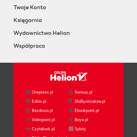
Twoje Konto
Księgarnia
Wydawnictwo Helion
Współpraca
Onepress.pl
Sensus.pl
Editio.pl
DlaBystrzakow.pl
Bezdroza.pl
Ebookpoint.pl
Videopoint.pl
Beya.pl
Czytalisek.pl
Sploty