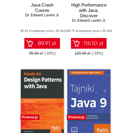
Java Crash
High Performance
Course
with Java.
Dr. Edward Lavieri Jr.
Discover
strategies and best
Dr. Edward Lavieri Jr.
practices to
(46,15 zł najniższa cena z 30 dni)
(96,75 zł najniższa cena z 30 dni)
develop high
performance Java
applications
89.91 zł
116.10 zł
99.90 zł
(-10%)
129.00 zł
(-10%)
Promocja
Promocja