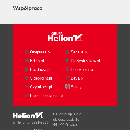
Współpraca
Onepress.pl
Sensus.pl
Editio.pl
DlaBystrzakow.pl
Bezdroza.pl
Ebookpoint.pl
Videopoint.pl
Beya.pl
Czytalisek.pl
Sploty
Biblio.Ebookpoint.pl
Helion.pl sp. z o.o.
ul. Kościuszki 1c
© Helion.pl 1991-2026
44-100 Gliwice
tel. (32) 230-98-63