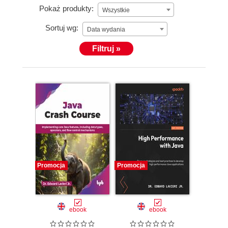
Pokaż produkty:
Wszystkie
Sortuj wg:
Data wydania
Filtruj »
Promocja
Promocja
ebook
ebook