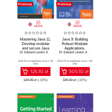
Promocja
Promocja
ebook
ebook
Mastering Java 11.
Java 9: Building
Develop modular
Robust Modular
and secure Java
Applications.
applications using
Dr. Edward Lavieri Jr.
,
Mandar Jog
Master advanced
Dr. Edward Lavieri Jr.
,
Peter Verhas
,
Ja
concurrency and
Java features and
(104,25 zł najniższa cena z 30
advanced JDK
(254,25 zł najniższa cena z 30
implement them to
dni)
dni)
libraries - Second
build amazing
Edition
projects
125.10 zł
305.10 zł
139.00 zł
(-10%)
339.00 zł
(-10%)