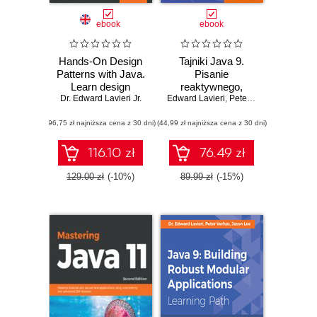
ebook
ebook
Hands-On Design
Tajniki Java 9.
Patterns with Java.
Pisanie
Learn design
reaktywnego,
Dr. Edward Lavieri Jr.
patterns that
Edward Lavieri
modularnego,
,
Peter Verhas
enable the building
współbieżnego i
(96,75 zł najniższa cena z 30 dni)
of large-scale
(44,99 zł najniższa cena z 30 dni)
bezpiecznego
software
kodu
architectures
116.10 zł
76.49 zł
129.00 zł
(-10%)
89.99 zł
(-15%)