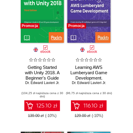
Promocja
Promocja
ebook
ebook
Getting Started
Learning AWS
with Unity 2018. A
Lumberyard Game
Beginner's Guide
Development.
Dr. Edward Lavieri Jr.
to 2D and 3D
Create stunning 3D
Dr. Edward Lavieri Jr.
game development
multiplayer games
(104,25 zł najniższa cena z 30
with Unity - Third
(96,75 zł najniższa cena z 30 dni)
with integrated
dni)
Edition
cloud-based
features
125.10 zł
116.10 zł
139.00 zł
(-10%)
129.00 zł
(-10%)