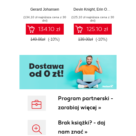
Response tools
Beginner's Guide
Hunti
and techniques for
to Power BI, Data
your c
Gerard Johansen
Devin Knight
,
Erin Ostrowsky
,
Mitchel
effective cyber
Storytelling, AI
effor
(134,10 zł najniższa cena z 30
(125,10 zł najniższa cena z 30
(116,10 zł 
threat response -
Tools, and
dete
dni)
dni)
Fourth Edition
Microsoft Fabric -
def
134.10 zł
125.10 zł
Fourth Edition
ATT&C
tool
149.00zł
(-10%)
139.00zł
(-10%)
129.0
E
Program partnerski -
zarabiaj więcej »
Brak książki? - daj
nam znać »