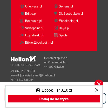
Onepress.pl
Sensus.pl
Editio.pl
DlaBystrzakow.pl
Bezdroza.pl
Ebookpoint.pl
Videopoint.pl
Beya.pl
Czytalisek.pl
Sploty
Biblio.Ebookpoint.pl
Helion.pl sp. z o.o.
ul. Kościuszki 1c
© Helion.pl 1991-2026
44-100 Gliwice
tel. (32) 230-98-63
e-mail:
[wyświetl email]@helion.pl
NIP: 6312636254
Regon: 241989027
Ebook
143,10 zł
Designed with ♥ by
Tonik.pl
Dodaj do koszyka
Pełna wersja strony »