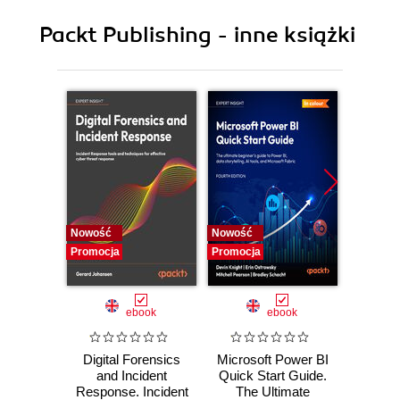
10. Miscellaneous
Packt Publishing - inne książki
Nowość
Nowość
Nowość
Promocja
Promocja
Promocj
ebook
ebook
Digital Forensics
Microsoft Power BI
Pract
and Incident
Quick Start Guide.
Intel
Response. Incident
The Ultimate
Data-D