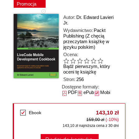
Promocja
Autor:
Dr. Edward Lavieri
Jr.
Wydawnictwo:
Packt
Publishing
(Z chęcią
przeczytam książkę w
języku polskim)
Ocena:
Bądź pierwszym, który
oceni tę książkę
Stron:
256
Dostępne formaty:
PDF
ePub
Mobi
143,10 zł
Ebook
159,00 zł
(-10%)
143,10 zł najniższa cena z 30 dni