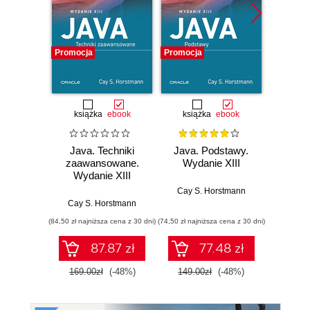
Promocja
Promocja
Promocj
książka
ebook
książka
ebook
ksią
Java. Techniki
Java. Podstawy.
Java.
zaawansowane.
Wydanie XIII
progr
Wydanie XIII
Wyd
Cay S. Horstmann
Cay S. Horstmann
Jos
(84,50 zł najniższa cena z 30 dni)
(74,50 zł najniższa cena z 30 dni)
(49,50 zł naj
87.87 zł
77.48 zł
169.00zł
(-48%)
149.00zł
(-48%)
99.0