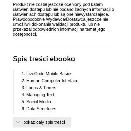
Produkt nie został jeszcze oceniony pod kątem
ułatwień dostępu lub nie podano żadnych informacji o
ułatwieniach dostępu lub są one niewystarczające.
Prawdopodobnie Wydawca/Dostawca jeszcze nie
umożliwił dokonania walidacji produktu lub nie
przekazał odpowiednich informacji na temat jego
dostępności.
Spis treści
ebooka
1. LiveCode Mobile Basics
2. Human Computer Interface
3. Loops & Timers
4. Managing Text
5. Social Media
6. Data Structures
7. External Media
pokaż cały spis treści
8. Using MobGUI
9. Using Animation Engine