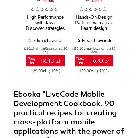
ebook
ebook
High Performance
Hands-On Design
Master
with Java.
Patterns with Java.
Devel
Discover strategies
Learn design
and s
and best practices
patterns that
applic
to develop high
enable the building
concu
Dr. Edward Lavieri Jr.
Dr. Edward Lavieri Jr.
performance Java
of large-scale
adva
(116,10 zł najniższa cena z 30
(116,10 zł najniższa cena z 30
(125,10 zł 
applications
software
librar
dni)
dni)
architectures
E
116.10 zł
116.10 zł
129.00zł
(-10%)
129.00zł
(-10%)
139.0
Ebooka
"LiveCode Mobile
Development Cookbook. 90
practical recipes for creating
cross-platform mobile
applications with the power of