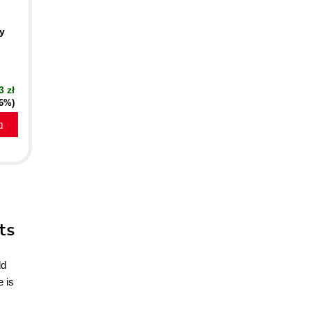
y
3 zł
16%)
a
ts
ld
e is