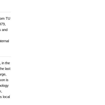
from TU
979,
s and
ternal
 in the
he last
arge,
son is
nology
k,
s local