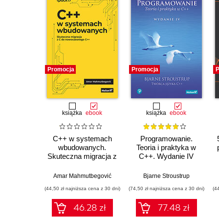
Promocja
Promocja
P
książka
ebook
książka
ebook
C++ w systemach
Programowanie.
wbudowanych.
Teoria i praktyka w
Skuteczna migracja z
C++. Wydanie IV
C do nowoczesnego
C++
Amar Mahmutbegović
Bjarne Stroustrup
(44,50 zł najniższa cena z 30 dni)
(74,50 zł najniższa cena z 30 dni)
(4
46.28 zł
77.48 zł