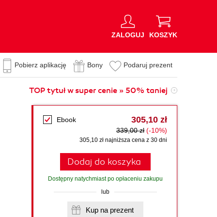
ZALOGUJ
KOSZYK
Pobierz aplikację
Bony
Podaruj prezent
TOP tytuł w super cenie » 50% taniej
305,10 zł
Ebook
339,00 zł
(-10%)
305,10 zł najniższa cena z 30 dni
Dodaj do koszyka
Dostępny natychmiast po opłaceniu zakupu
lub
Kup na prezent