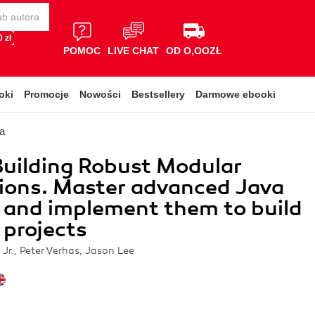
 zł
POMOC
LIVE CHAT
OD O,OOZŁ
oki
Promocje
Nowości
Bestsellery
Darmowe ebooki
a
Building Robust Modular
ions. Master advanced Java
 and implement them to build
projects
 Jr., Peter Verhas, Jason Lee