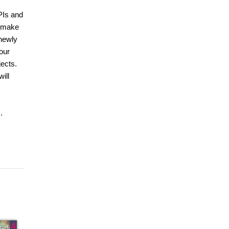
PIs and
o make
 newly
our
jects.
ill
.