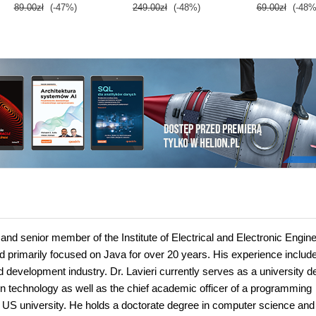
89.00zł
(-47%)
249.00zł
(-48%)
69.00zł
(-48%
systemów danych i
kryptografii. Wydanie
II
and senior member of the Institute of Electrical and Electronic Engin
 primarily focused on Java for over 20 years. His experience includ
 development industry. Dr. Lavieri currently serves as a university d
on technology as well as the chief academic officer of a programming
ed US university. He holds a doctorate degree in computer science and