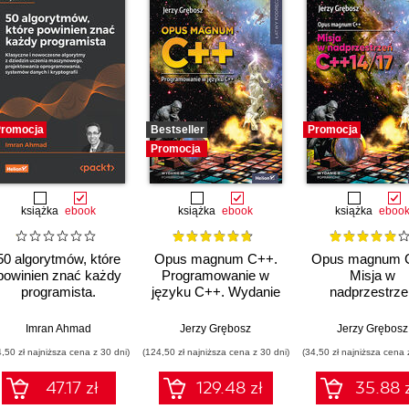
romocja
Bestseller
Promocja
Promocja
książka
ebook
książka
ebook
książka
eboo
50 algorytmów, które
Opus magnum C++.
Opus magnum 
powinien znać każdy
Programowanie w
Misja w
programista.
języku C++. Wydanie
nadprzestrze
Klasyczne i
III poprawione
C++14/17. Tom
nowoczesne
(komplet)
Wydanie II
Imran Ahmad
Jerzy Grębosz
Jerzy Grębosz
algorytmy z dziedzin
poprawione
4,50 zł najniższa cena z 30 dni)
(124,50 zł najniższa cena z 30 dni)
(34,50 zł najniższa cena 
uczenia
maszynowego,
47.17 zł
129.48 zł
35.88 
projektowania
oprogramowania,