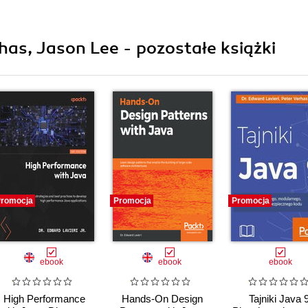
erhas, Jason Lee - pozostałe książki
romocja
Promocja
Promocja
ebook
ebook
ebook
High Performance
Hands-On Design
Tajniki Java 9