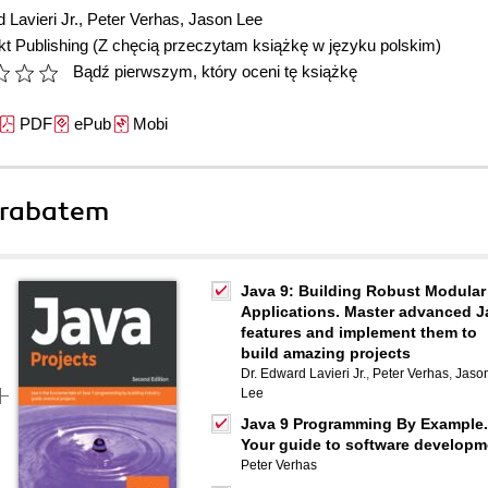
 Lavieri Jr.
,
Peter Verhas
,
Jason Lee
t Publishing
(Z chęcią przeczytam książkę w języku polskim)
Bądź pierwszym, który oceni tę książkę
PDF
ePub
Mobi
 rabatem
Java 9: Building Robust Modular
Applications. Master advanced J
features and implement them to
build amazing projects
Dr. Edward Lavieri Jr.
,
Peter Verhas
,
Jaso
Lee
Java 9 Programming By Example.
Your guide to software developm
Peter Verhas