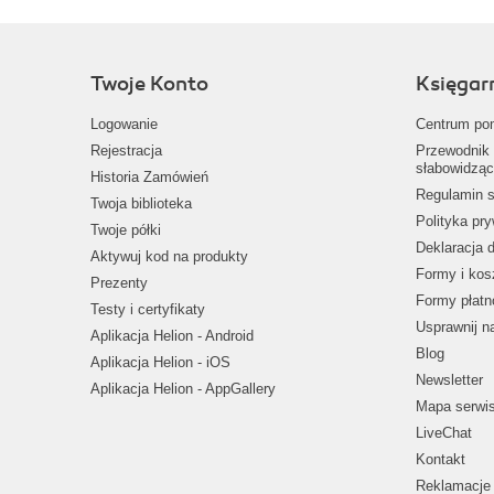
Twoje Konto
Księgar
Logowanie
Centrum po
Rejestracja
Przewodnik 
słabowidząc
Historia Zamówień
Regulamin s
Twoja biblioteka
Polityka pr
Twoje półki
Deklaracja 
Aktywuj kod na produkty
Formy i kos
Prezenty
Formy płatn
Testy i certyfikaty
Usprawnij 
Aplikacja Helion - Android
Blog
Aplikacja Helion - iOS
Newsletter
Aplikacja Helion - AppGallery
Mapa serwi
LiveChat
Kontakt
Reklamacje 