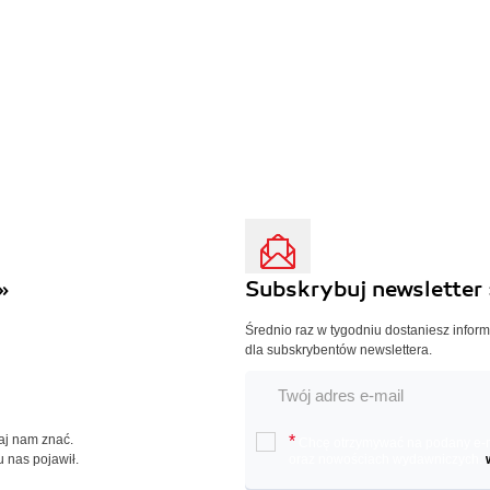
»
Subskrybuj newsletter 
Średnio raz w tygodniu dostaniesz infor
dla subskrybentów newslettera.
Daj nam znać.
*
Chcę otrzymywać na podany e-ma
u nas pojawił.
oraz nowościach wydawniczych.