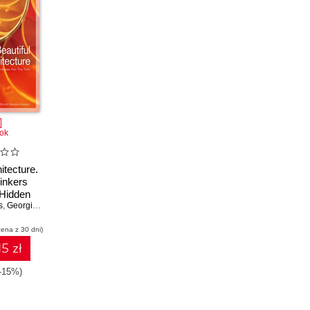
ok
itecture.
inkers
 Hidden
s
oftware
,
Georgios Gousios
n
cena z 30 dni)
15 zł
(-15%)