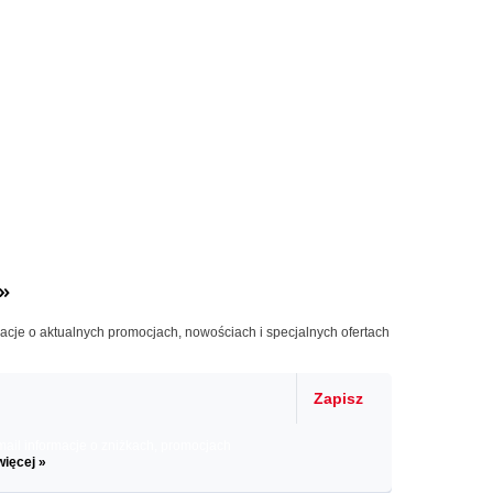
»
macje o aktualnych promocjach, nowościach i specjalnych ofertach
Zapisz
il informacje o zniżkach, promocjach
więcej »