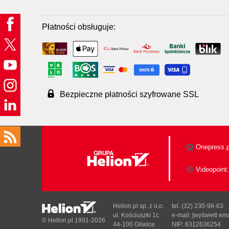
Płatności obsługuje:
Bezpieczne płatności szyfrowane SSL
Onepress.p
Videopoint.
Helion.pl sp. z o.o.
tel. (32) 230-98-63
ul. Kościuszki 1c
e-mail:
[wyświetl ema
© Helion.pl 1991-2026
44-100 Gliwice
NIP: 6312636254