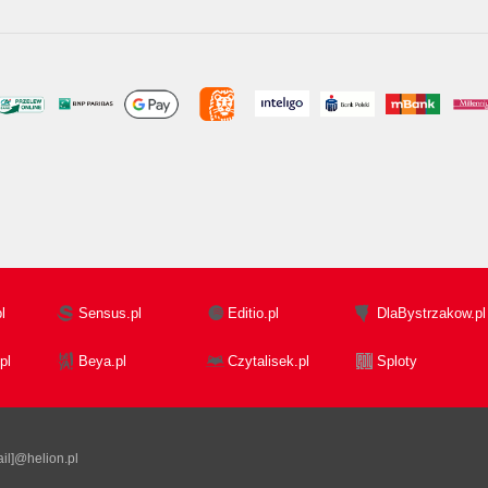
l
Sensus.pl
Editio.pl
DlaBystrzakow.pl
pl
Beya.pl
Czytalisek.pl
Sploty
il]@helion.pl