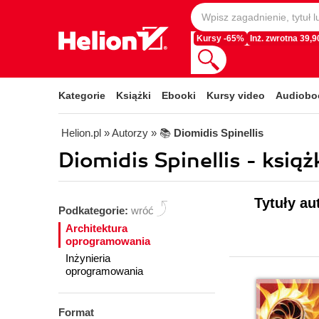
Kursy -65%
Inż. zwrotna 39,90
Kategorie
Książki
Ebooki
Kursy video
Audiobo
Helion.pl
» Autorzy
» 📚
Diomidis Spinellis
Diomidis Spinellis - książ
Tytuły au
Podkategorie:
wróć
Architektura
oprogramowania
Inżynieria
oprogramowania
Format