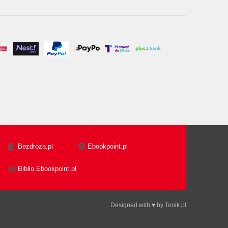
Bezdroza.pl
Ebookpoint.pl
Biblio.Ebookpoint.pl
Designed with ♥ by
Tonik.pl