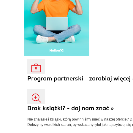
Program partnerski - zarabiaj więcej 
Brak książki? - daj nam znać »
Nie znalazłeś książki, którą powinniśmy mieć w naszej ofercie? 
Dołożymy wszelkich starań, by wskazany tytuł jak najszybciej się 