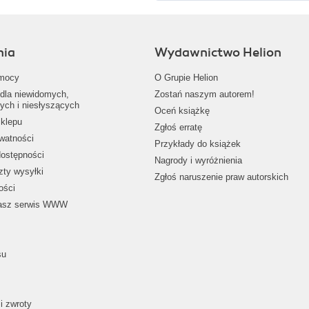
nia
Wydawnictwo Helion
mocy
O Grupie Helion
dla niewidomych,
Zostań naszym autorem!
ych i niesłyszących
Oceń książkę
klepu
Zgłoś erratę
ywatności
Przykłady do książek
dostępności
Nagrody i wyróżnienia
zty wysyłki
Zgłoś naruszenie praw autorskich
ości
nasz serwis WWW
su
i zwroty