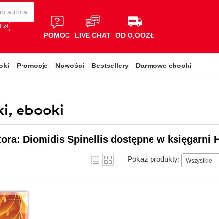
 zł
POMOC
LIVE CHAT
OD O,OOZŁ
oki
Promocje
Nowości
Bestsellery
Darmowe ebooki
ki, ebooki
tora: Diomidis Spinellis dostępne w księgarni 
Pokaż produkty:
Wszystkie