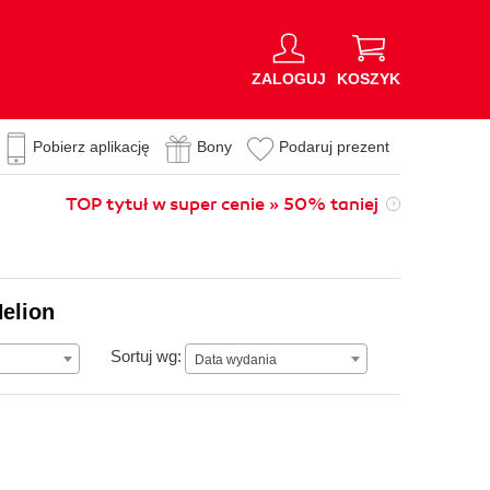
ZALOGUJ
KOSZYK
Pobierz aplikację
Bony
Podaruj prezent
TOP tytuł w super cenie » 50% taniej
Helion
Data wydania
Sortuj wg:
Data wydania