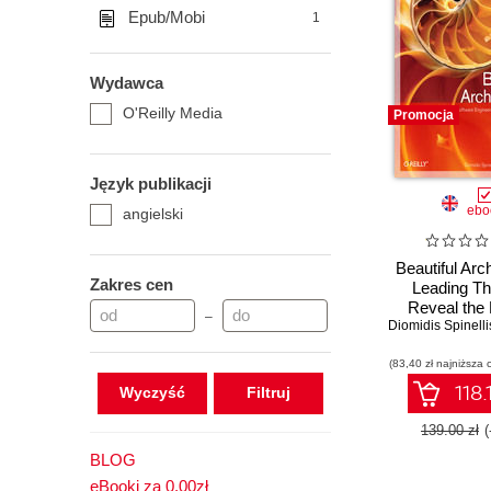
Epub/Mobi
1
Wydawca
O'Reilly Media
Promocja
Język publikacji
ebo
angielski
Beautiful Arch
Zakres cen
Leading Th
Reveal the
–
Diomidis Spinelli
Beauty in S
Desig
(83,40 zł najniższa 
118.
Wyczyść
139.00 zł
BLOG
eBooki za 0,00zł