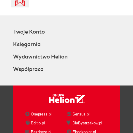
Twoje Konto
Księgarnia
Wydawnictwo Helion
Współpraca
Onepress.pl
Sensus.pl
Editio.pl
DlaBystrzakow.pl
Bezdroza.pl
Ebookpoint.pl