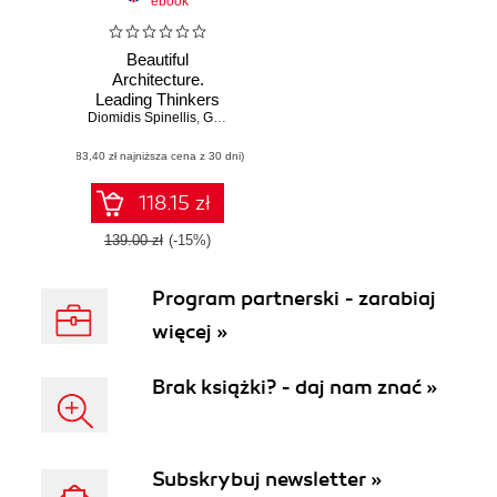
ebook
Beautiful
Architecture.
Leading Thinkers
Diomidis Spinellis
Reveal the Hidden
,
Georgios Gousios
Beauty in Software
(83,40 zł najniższa cena z 30 dni)
Design
118.15 zł
139.00 zł
(-15%)
Program partnerski - zarabiaj
więcej »
Brak książki? - daj nam znać »
Subskrybuj newsletter »