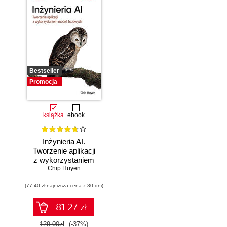
Bestseller
Promocja
książka
ebook
Inżynieria AI.
Tworzenie aplikacji
z wykorzystaniem
modeli bazowych
Chip Huyen
(77,40 zł najniższa cena z 30 dni)
81.27 zł
129.00zł
(-37%)