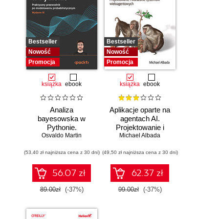
Bestseller
Bestseller
Nowość
Nowość
Promocja
Promocja
książka
ebook
książka
ebook
Analiza
Aplikacje oparte na
bayesowska w
agentach AI.
Pythonie.
Projektowanie i
Osvaldo Martin
Praktyczny
Michael Albada
wdrażanie
przewodnik po
systemów
(53,40 zł najniższa cena z 30 dni)
modelowaniu
(49,50 zł najniższa cena z 30 dni)
wieloagentowych
probabilistycznym.
Wydanie III
56.07 zł
62.37 zł
89.00zł
(-37%)
99.00zł
(-37%)