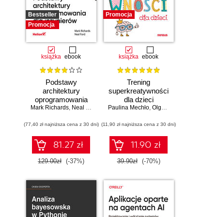
Bestseller
Promocja
Promocja
książka
ebook
książka
ebook
Podstawy
Trening
architektury
superkreatywności
oprogramowania
dla dzieci
Mark Richards
dla inżynierów.
,
Neal Ford
Paulina Mechło
,
Olga Geppert
Wydanie II
(77,40 zł najniższa cena z 30 dni)
(11,90 zł najniższa cena z 30 dni)
81.27 zł
11.90 zł
129.00zł
(-37%)
39.90zł
(-70%)