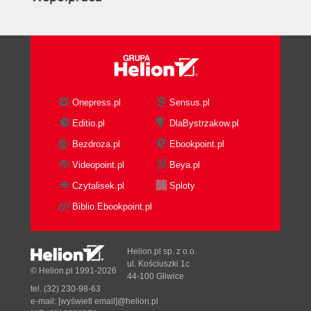
Onepress.pl
Sensus.pl
Editio.pl
DlaBystrzakow.pl
Bezdroza.pl
Ebookpoint.pl
Videopoint.pl
Beya.pl
Czytalisek.pl
Sploty
Biblio.Ebookpoint.pl
Helion.pl sp. z o.o.
ul. Kościuszki 1c
© Helion.pl 1991-2026
44-100 Gliwice
tel. (32) 230-98-63
e-mail:
[wyświetl email]@helion.pl