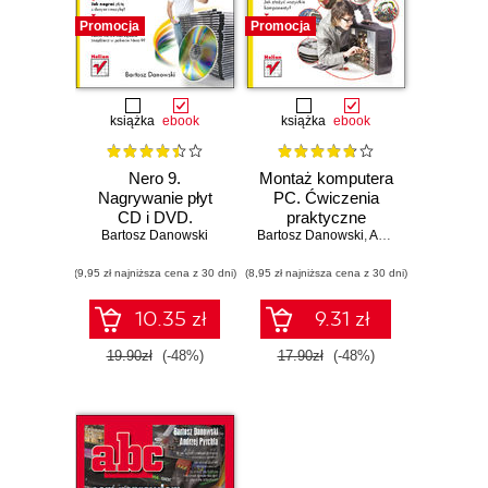
Promocja
Promocja
książka
ebook
książka
ebook
Nero 9.
Montaż komputera
Nagrywanie płyt
PC. Ćwiczenia
CD i DVD.
praktyczne
Bartosz Danowski
Ćwiczenia
Bartosz Danowski
,
Andrzej Pyrchla
praktyczne
(9,95 zł najniższa cena z 30 dni)
(8,95 zł najniższa cena z 30 dni)
10.35 zł
9.31 zł
19.90zł
(-48%)
17.90zł
(-48%)