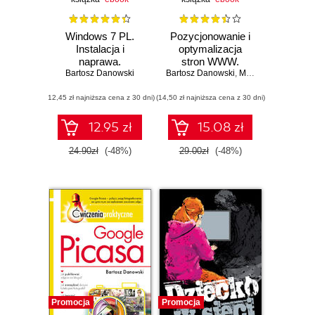
Windows 7 PL.
Pozycjonowanie i
Instalacja i
optymalizacja
naprawa.
stron WWW.
Bartosz Danowski
Ćwiczenia
Bartosz Danowski
Ćwiczenia
,
Michał Makaruk
praktyczne
praktyczne
(12,45 zł najniższa cena z 30 dni)
(14,50 zł najniższa cena z 30 dni)
12.95 zł
15.08 zł
24.90zł
(-48%)
29.00zł
(-48%)
Promocja
Promocja