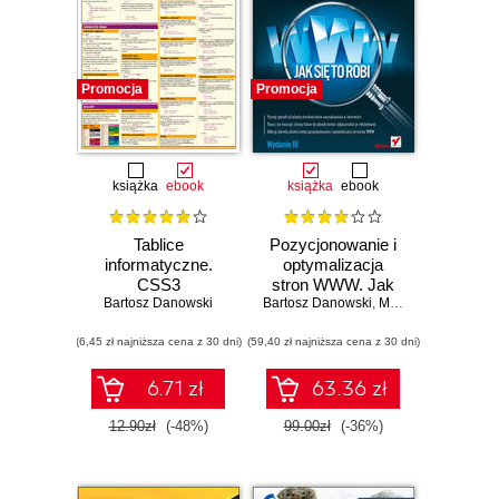
Promocja
Promocja
książka
ebook
książka
ebook
Tablice
Pozycjonowanie i
informatyczne.
optymalizacja
CSS3
stron WWW. Jak
Bartosz Danowski
Bartosz Danowski
się to robi.
,
Michał Makaruk
Wydanie III
(6,45 zł najniższa cena z 30 dni)
(59,40 zł najniższa cena z 30 dni)
6.71 zł
63.36 zł
12.90zł
(-48%)
99.00zł
(-36%)