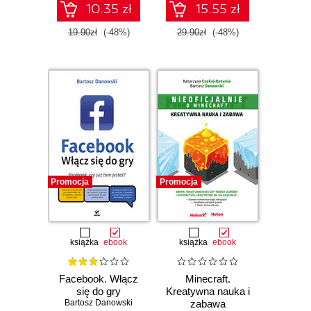
10.35 zł
15.55 zł
19.90zł
(-48%)
29.90zł
(-48%)
Promocja
Promocja
książka
ebook
książka
ebook
Facebook. Włącz
Minecraft.
się do gry
Kreatywna nauka i
Bartosz Danowski
zabawa