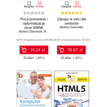
książka
ebook
książka
ebook
Pozycjonowanie i
Zakupy w sieci dla
optymalizacja
seniorów
stron WWW.
Bartosz Danowski
Bartosz Danowski
Wydanie II.
,
Michał Makaruk
Ćwiczenia
(18,50 zł najniższa cena z 30 dni)
praktyczne
(18,50 zł najniższa cena z 30 dni)
19.24 zł
18.87 zł
37.00zł
(-48%)
37.00zł
(-49%)