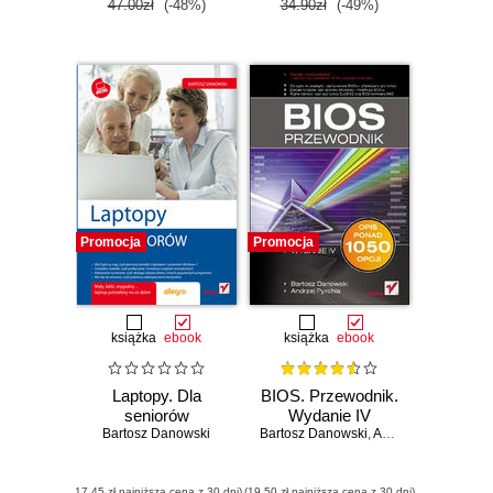
47.00zł
(-48%)
34.90zł
(-49%)
Promocja
Promocja
książka
ebook
książka
ebook
Laptopy. Dla
BIOS. Przewodnik.
seniorów
Wydanie IV
Bartosz Danowski
Bartosz Danowski
,
Andrzej Pyrchla
(17,45 zł najniższa cena z 30 dni)
(19,50 zł najniższa cena z 30 dni)