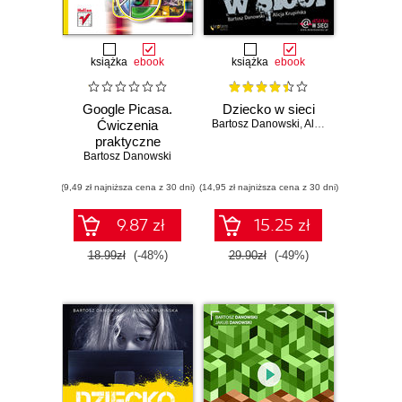
książka
ebook
książka
ebook
Google Picasa.
Dziecko w sieci
Ćwiczenia
Bartosz Danowski
,
Alicja Krupińska
praktyczne
Bartosz Danowski
(9,49 zł najniższa cena z 30 dni)
(14,95 zł najniższa cena z 30 dni)
9.87 zł
15.25 zł
18.99zł
(-48%)
29.90zł
(-49%)