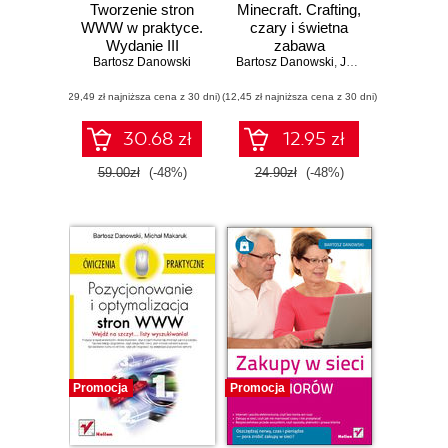
Tworzenie stron
Minecraft. Crafting,
WWW w praktyce.
czary i świetna
Wydanie III
zabawa
Bartosz Danowski
Bartosz Danowski
,
Jakub Danowski
(29,49 zł najniższa cena z 30 dni)
(12,45 zł najniższa cena z 30 dni)
30.68 zł
12.95 zł
59.00zł
(-48%)
24.90zł
(-48%)
Promocja
Promocja