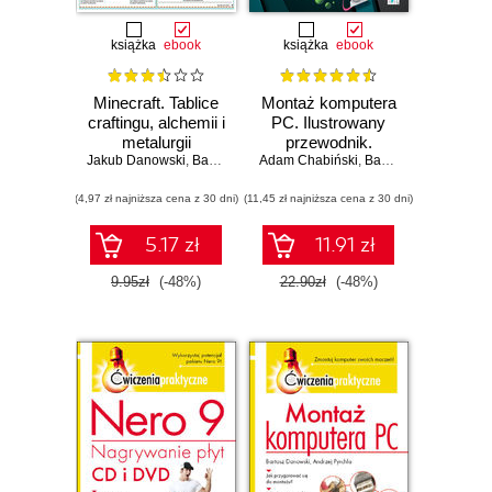
książka
ebook
książka
ebook
Minecraft. Tablice
Montaż komputera
craftingu, alchemii i
PC. Ilustrowany
metalurgii
przewodnik.
Jakub Danowski
,
Bartosz Danowski
Adam Chabiński
Wydanie II
,
Bartosz Danowski
(4,97 zł najniższa cena z 30 dni)
(11,45 zł najniższa cena z 30 dni)
5.17 zł
11.91 zł
9.95zł
(-48%)
22.90zł
(-48%)