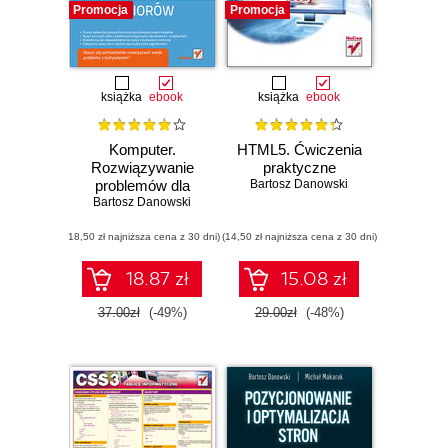
Promocja
Promocja
książka
ebook
książka
ebook
Komputer.
HTML5. Ćwiczenia
Rozwiązywanie
praktyczne
problemów dla
Bartosz Danowski
Bartosz Danowski
seniorów
(18,50 zł najniższa cena z 30 dni)
(14,50 zł najniższa cena z 30 dni)
18.87 zł
15.08 zł
37.00zł
(-49%)
29.00zł
(-48%)