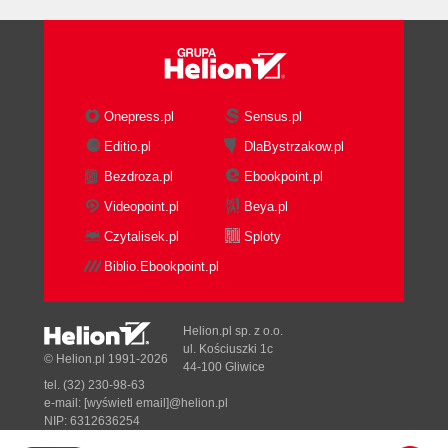
Onepress.pl
Sensus.pl
Editio.pl
DlaBystrzakow.pl
Bezdroza.pl
Ebookpoint.pl
Videopoint.pl
Beya.pl
Czytalisek.pl
Sploty
Biblio.Ebookpoint.pl
Helion.pl sp. z o.o.
ul. Kościuszki 1c
© Helion.pl 1991-2026
44-100 Gliwice
tel. (32) 230-98-63
e-mail:
[wyświetl email]@helion.pl
NIP: 6312636254
Regon: 241989027