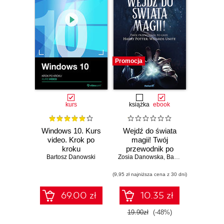
Promocja
kurs
książka
ebook
Windows 10. Kurs
Wejdź do świata
video. Krok po
magii! Twój
kroku
przewodnik po
Bartosz Danowski
Zosia Danowska
grze Harry Potter:
,
Bartosz Danowski
Wizards Unite
(9,95 zł najniższa cena z 30 dni)
69.00 zł
10.35 zł
19.90zł
(-48%)