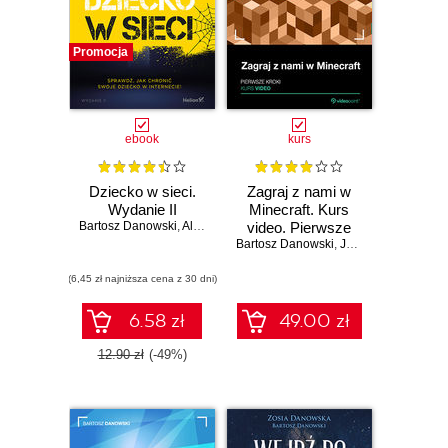
Promocja
ebook
kurs
Dziecko w sieci.
Zagraj z nami w
Wydanie II
Minecraft. Kurs
Bartosz Danowski
,
Alicja Krupińska
video. Pierwsze
Bartosz Danowski
kroki
,
Jakub Danowski
(6,45 zł najniższa cena z 30 dni)
6.58 zł
49.00 zł
12.90 zł
(-49%)