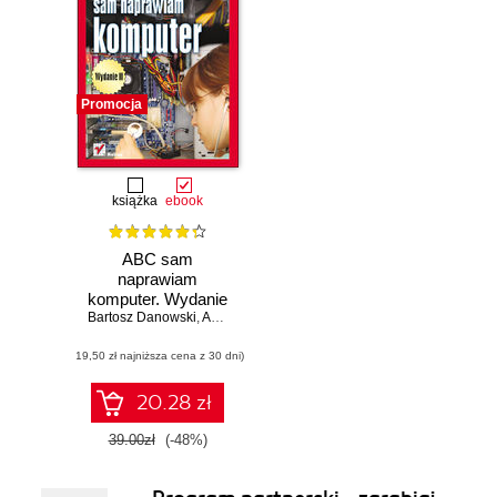
Promocja
książka
ebook
ABC sam
naprawiam
komputer. Wydanie
Bartosz Danowski
II
,
Andrzej Pyrchla
(19,50 zł najniższa cena z 30 dni)
20.28 zł
39.00zł
(-48%)