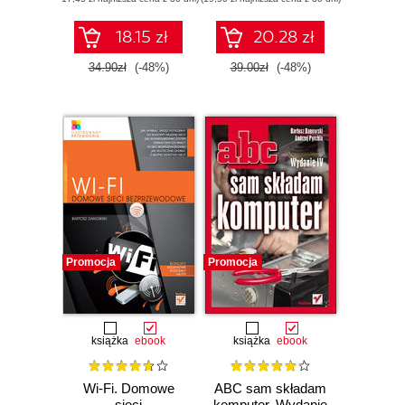
18.15 zł
20.28 zł
34.90zł
(-48%)
39.00zł
(-48%)
Promocja
Promocja
książka
ebook
książka
ebook
Wi-Fi. Domowe
ABC sam składam
sieci
komputer. Wydanie