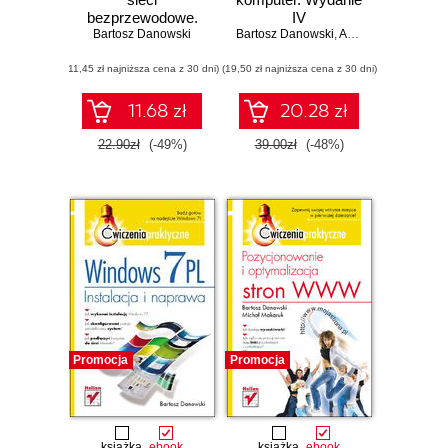
bezprzewodowe.
IV
Bartosz Danowski
Ilustrowany
Bartosz Danowski
,
Andrzej Pyrchla
przewodnik
(11,45 zł najniższa cena z 30 dni)
(19,50 zł najniższa cena z 30 dni)
11.68 zł
20.28 zł
22.90zł
(-49%)
39.00zł
(-48%)
Promocja
Promocja
książka
ebook
książka
ebook