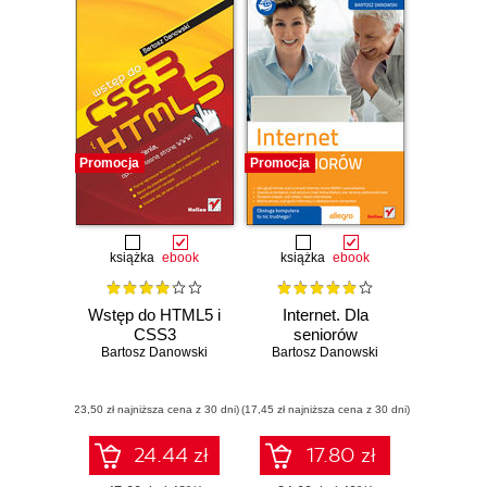
Promocja
Promocja
książka
ebook
książka
ebook
Wstęp do HTML5 i
Internet. Dla
CSS3
seniorów
Bartosz Danowski
Bartosz Danowski
(23,50 zł najniższa cena z 30 dni)
(17,45 zł najniższa cena z 30 dni)
24.44 zł
17.80 zł