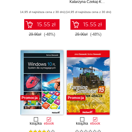
Katarzyna Czekaj-Kotynia
,
Bartosz Da
(14,95 zł najniższa cena z 30 dni)
(14,95 zł najniższa cena z 30 dni)
15.55 zł
15.55 zł
29.90zł
(-48%)
29.90zł
(-48%)
Promocja
Promocja
książka
ebook
książka
ebook