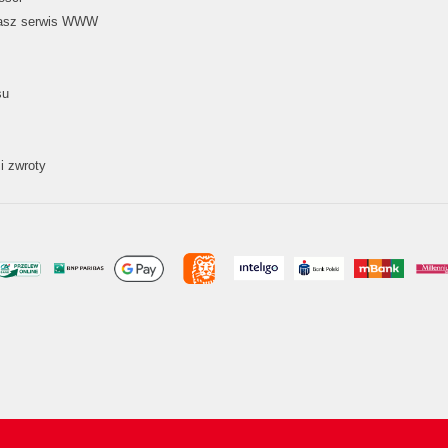
nasz serwis WWW
su
i zwroty