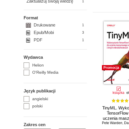
Zaktualizuj swoją wiedzę
1
Format
Drukowane
1
Epub/Mobi
3
PDF
1
Wydawca
Helion
Promocja
O'Reilly Media
Język publikacji
książka
e
angielski
polski
TinyML. Wyko
TensorFlow 
uczenia mas
Pete Warden
na Arduino 
,
Dani
Zakres cen
mikrokontr