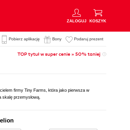
ZALOGUJ
KOSZYK
Pobierz aplikację
Bony
Podaruj prezent
TOP tytuł w super cenie » 50% taniej
ielem firmy Tiny Farms, która jako pierwsza w
a skalę przemysłową.
elion