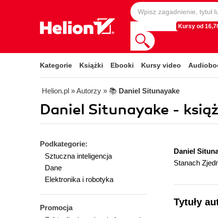
Kursy od 16,70
Kategorie
Książki
Ebooki
Kursy video
Audiobo
Helion.pl
» Autorzy
» 📚
Daniel Situnayake
Daniel Situnayake - książ
Podkategorie:
Daniel Situn
Sztuczna inteligencja
Stanach Zjed
Dane
Elektronika i robotyka
Tytuły au
Promocja