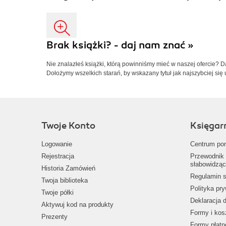
Brak książki? - daj nam znać »
Nie znalazłeś książki, którą powinniśmy mieć w naszej ofercie? 
Dołożymy wszelkich starań, by wskazany tytuł jak najszybciej się 
Twoje Konto
Księgar
Logowanie
Centrum po
Rejestracja
Przewodnik 
słabowidząc
Historia Zamówień
Regulamin s
Twoja biblioteka
Polityka pr
Twoje półki
Deklaracja 
Aktywuj kod na produkty
Formy i kos
Prezenty
Formy płatn