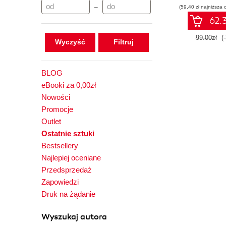
–
(59,40 zł najniższa 
62.3
99.00zł
(
Wyczyść
BLOG
eBooki za 0,00zł
Nowości
Promocje
Outlet
Ostatnie sztuki
Bestsellery
Najlepiej oceniane
Przedsprzedaż
Zapowiedzi
Druk na żądanie
Wyszukaj autora