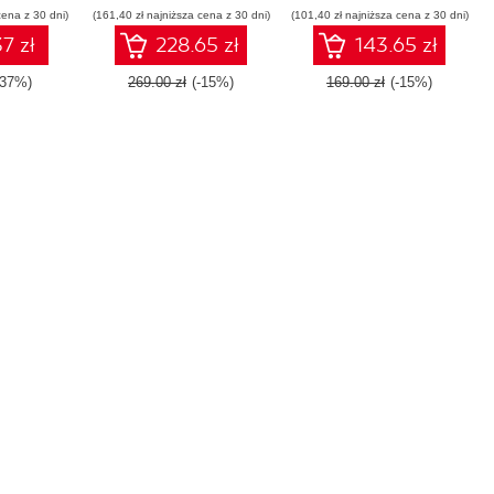
cena z 30 dni)
(161,40 zł najniższa cena z 30 dni)
(101,40 zł najniższa cena z 30 dni)
7 zł
228.65 zł
143.65 zł
-37%)
269.00 zł
(-15%)
169.00 zł
(-15%)