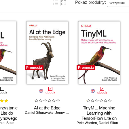
Pokaż produkty:
Wszystkie
Promocja
Promocja
book
ebook
ebook
rzystanie
AI at the Edge
TinyML. Machine
Lite do
Daniel Situnayake
,
Jenny Plunkett
Learning with
zynowego
TensorFlow Lite on
i innych
el Situnayake
Pete Warden
Arduino and Ultra-Low-
,
Daniel Situnayake
olerach
Power Microcontrollers