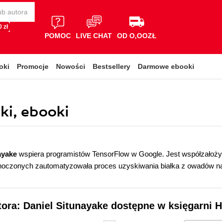
 zł
POMOC
LIVE CHAT
OD O,OOZŁ
oki
Promocje
Nowości
Bestsellery
Darmowe ebooki
ki, ebooki
ayake
wspiera programistów TensorFlow w Google. Jest współzałożyc
noczonych zautomatyzowała proces uzyskiwania białka z owadów n
tora: Daniel Situnayake dostępne w księgarni H