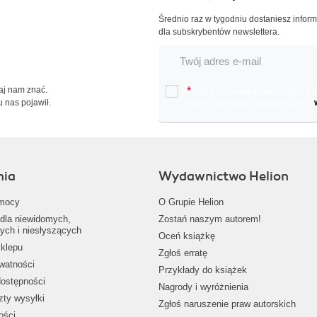
Średnio raz w tygodniu dostaniesz infor
dla subskrybentów newslettera.
Daj nam znać.
*
Chcę otrzymywać na podany e-ma
u nas pojawił.
oraz nowościach wydawniczych.
nia
Wydawnictwo Helion
mocy
O Grupie Helion
dla niewidomych,
Zostań naszym autorem!
ych i niesłyszących
Oceń książkę
klepu
Zgłoś erratę
ywatności
Przykłady do książek
dostępności
Nagrody i wyróżnienia
zty wysyłki
Zgłoś naruszenie praw autorskich
ości