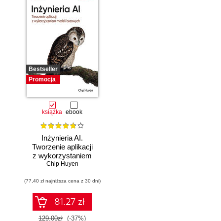
Bestseller
Promocja
książka
ebook
Inżynieria AI.
Tworzenie aplikacji
z wykorzystaniem
modeli bazowych
Chip Huyen
(77,40 zł najniższa cena z 30 dni)
81.27 zł
129.00zł
(-37%)