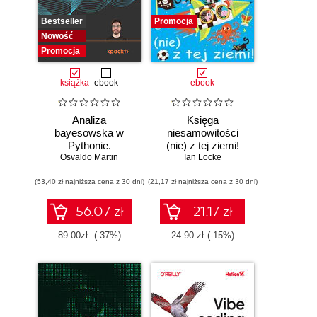
Bestseller
Promocja
Nowość
Promocja
książka
ebook
ebook
Analiza
Księga
bayesowska w
niesamowitości
Pythonie.
(nie) z tej ziemi!
Osvaldo Martin
Praktyczny
Księga faktów
Ian Locke
przewodnik po
prawdziwych, choć
(53,40 zł najniższa cena z 30 dni)
modelowaniu
(21,17 zł najniższa cena z 30 dni)
niezwykłych
probabilistycznym.
Wydanie III
56.07 zł
21.17 zł
89.00zł
(-37%)
24.90 zł
(-15%)