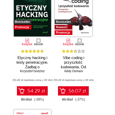
Bestseller
Bestseller
Promocja
Nowość
Promocja
książka
ebook
książka
ebook
Etyczny hacking i
Vibe coding i
testy penetracyjne.
przyszłość
Zadbaj o
kodowania. Od
bezpieczeństwo
Krzysztof Godzisz
programisty do
Addy Osmani
sieci LAN i WLAN
dewelopera ery AI
(53,40 zł najniższa cena z 30 dni)
(53,40 zł najniższa cena z 30 dni)
54.29 zł
56.07 zł
89.00zł
(-39%)
89.00zł
(-37%)