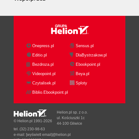
Onepress.pl
Sensus.pl
Editio.pl
DlaBystrzakow.pl
Bezdroza.pl
Ebookpoint.pl
Videopoint.pl
Beya.pl
Czytalisek.pl
Sploty
Biblio.Ebookpoint.pl
Helion.pl sp. z o.o.
ul. Kościuszki 1c
© Helion.pl 1991-2026
44-100 Gliwice
tel. (32) 230-98-63
e-mail:
[wyświetl email]@helion.pl