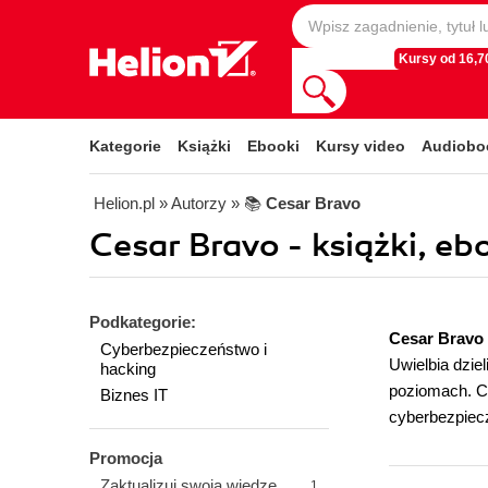
Kursy od 16,70
Kategorie
Książki
Ebooki
Kursy video
Audiobo
Helion.pl
» Autorzy
» 📚
Cesar Bravo
Cesar Bravo - książki, eb
Podkategorie:
Cesar Bravo
Cyberbezpieczeństwo i
Uwielbia dzie
hacking
poziomach. Ch
Biznes IT
cyberbezpiecz
Promocja
Zaktualizuj swoją wiedzę
1