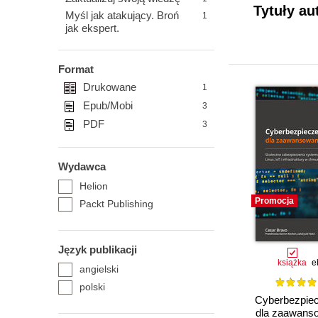
Tytuły au
Myśl jak atakujący. Broń
1
jak ekspert.
Format
Drukowane
1
Epub/Mobi
3
PDF
3
Wydawca
Helion
Promocja
Packt Publishing
Język publikacji
książka
e
angielski
polski
Cyberbezpie
dla zaawans