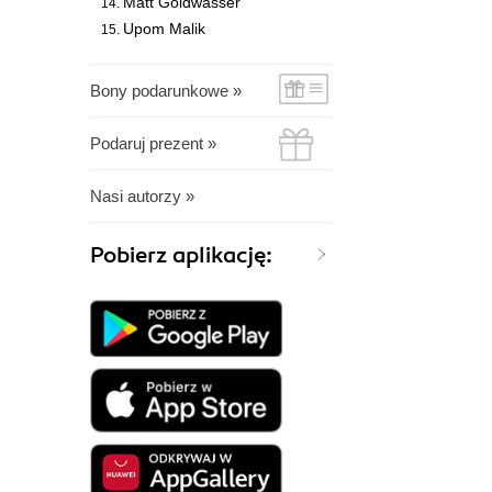
Matt Goldwasser
Upom Malik
Bony podarunkowe »
Podaruj prezent »
Nasi autorzy »
Pobierz aplikację: