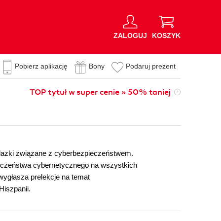
ZALOGUJ
KOSZYK
Pobierz aplikację
Bony
Podaruj prezent
TOP tytuł w super cenie » 50% taniej
alazki związane z cyberbezpieczeństwem.
zpieczeństwa cybernetycznego na wszystkich
wygłasza prelekcje na temat
Hiszpanii.