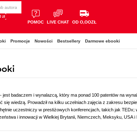
 zł
POMOC
LIVE CHAT
OD O,OOZŁ
oki
Promocje
Nowości
Bestsellery
Darmowe ebooki
ooki
- jest badaczem i wynalazcą, który ma ponad 100 patentów na wyn
lić się wiedzą. Prowadził na kilku uczelniach zajęcia z zakresu be
ętnie uczestniczy w prestiżowych konferencjach, takich jak TEDx; 
eństwa i innowacji w Wielkiej Brytanii, Niemczech, Meksyku, USA i 