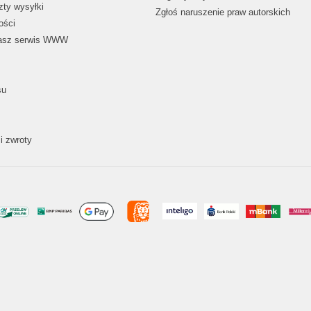
zty wysyłki
Zgłoś naruszenie praw autorskich
ości
nasz serwis WWW
su
i zwroty