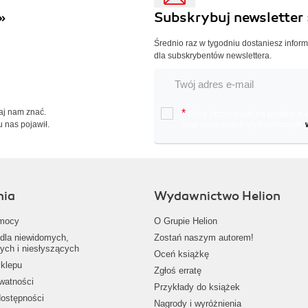
»
Subskrybuj newsletter 
Średnio raz w tygodniu dostaniesz infor
dla subskrybentów newslettera.
Daj nam znać.
*
Chcę otrzymywać na podany e-ma
u nas pojawił.
oraz nowościach wydawniczych.
nia
Wydawnictwo Helion
mocy
O Grupie Helion
dla niewidomych,
Zostań naszym autorem!
ych i niesłyszących
Oceń książkę
klepu
Zgłoś erratę
ywatności
Przykłady do książek
dostępności
Nagrody i wyróżnienia