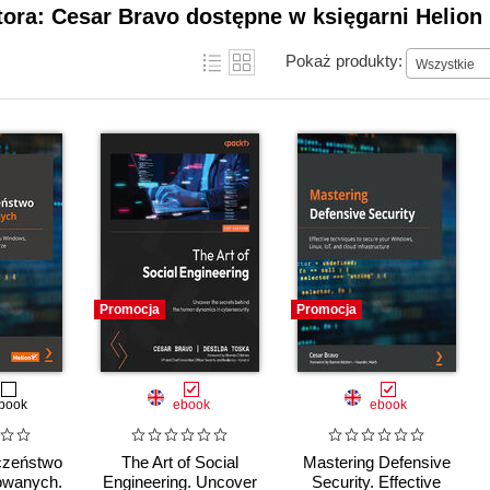
tora: Cesar Bravo dostępne w księgarni Helion
Pokaż produkty:
Wszystkie
Promocja
Promocja
book
ebook
ebook
czeństwo
The Art of Social
Mastering Defensive
owanych.
Engineering. Uncover
Security. Effective