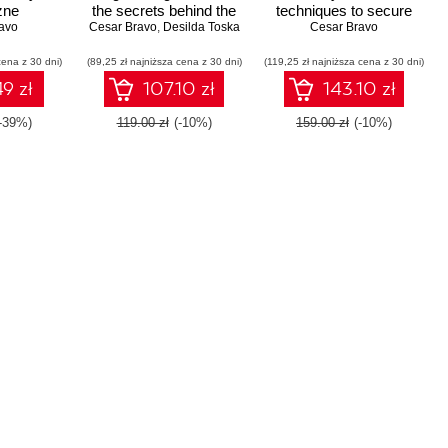
zne
the secrets behind the
techniques to secure
zenia
avo
Cesar Bravo
human dynamics in
,
Desilda Toska
your Windows, Linux,
Cesar Bravo
ndows,
cybersecurity
IoT, and cloud
cena z 30 dni)
oT i
(89,25 zł najniższa cena z 30 dni)
(119,25 zł najniższa cena z 30 dni)
infrastructure
tury w
9 zł
107.10 zł
143.10 zł
ze
-39%)
119.00 zł
(-10%)
159.00 zł
(-10%)