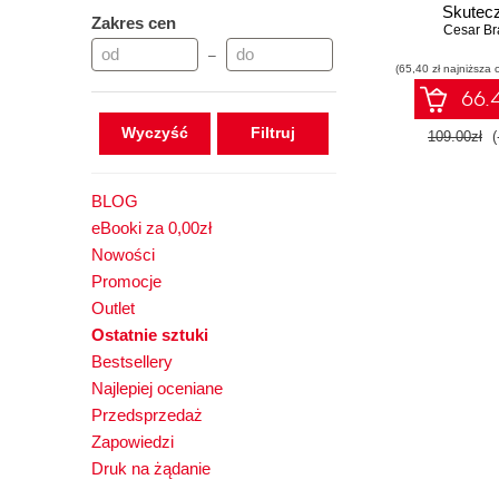
Skutec
Zakres cen
zabezpiec
Cesar Br
systemu Wi
–
(65,40 zł najniższa 
Linux, I
infrastruk
66.4
chmur
Wyczyść
109.00zł
(
BLOG
eBooki za 0,00zł
Nowości
Promocje
Outlet
Ostatnie sztuki
Bestsellery
Najlepiej oceniane
Przedsprzedaż
Zapowiedzi
Druk na żądanie