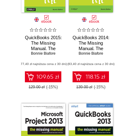
ebook
ebook
QuickBooks 2015:
QuickBooks 2014:
The Missing
The Missing
Manual. The
Manual. The
Official Intuit Guide
Bonnie Biafore
Official Intuit Guide
Bonnie Biafore
to QuickBooks
to QuickBooks
(77,40 zł najniższa cena z 30 dni)
2015
(83,40 zł najniższa cena z 30 dni)
2014
109.65 zł
118.15 zł
129.00 zł
(-15%)
139.00 zł
(-15%)