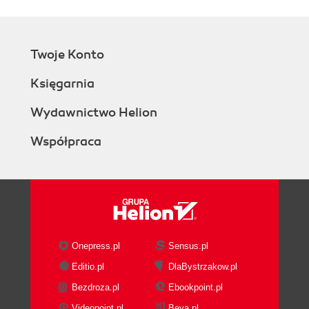
Twoje Konto
Księgarnia
Wydawnictwo Helion
Współpraca
Onepress.pl
Sensus.pl
Editio.pl
DlaBystrzakow.pl
Bezdroza.pl
Ebookpoint.pl
Videopoint.pl
Beya.pl