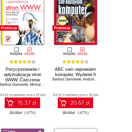
Promocja
Promocja
książka
ebook
książka
ebook
Pozycjonowanie i
ABC sam naprawiam
optymalizacja stron
komputer. Wydanie II
WWW. Ćwiczenia
Bartosz Danowski
,
Andrzej Pyrchla
Bartosz Danowski
praktyczne
,
Michał Makaruk
(14,50 zł najniższa cena z 30 dni)
(19,50 zł najniższa cena z 30 dni)
15.37 zł
20.67 zł
29.00zł
(-47%)
39.00zł
(-47%)