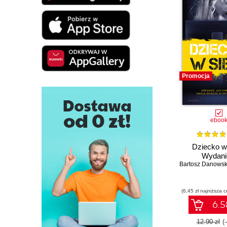
Promocja
eboo
Dziecko w 
Wydanie
Bartosz Danowsk
(6,45 zł najniższa c
6.5
12.90 zł
(