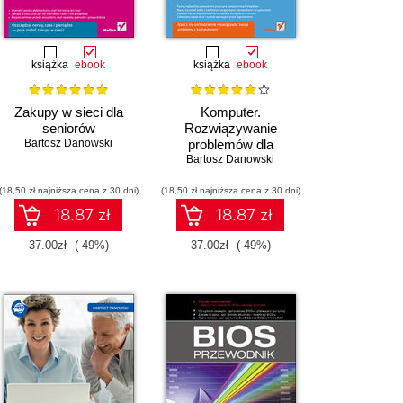
książka
ebook
książka
ebook
Zakupy w sieci dla
Komputer.
seniorów
Rozwiązywanie
Bartosz Danowski
problemów dla
Bartosz Danowski
seniorów
(18,50 zł najniższa cena z 30 dni)
(18,50 zł najniższa cena z 30 dni)
18.87 zł
18.87 zł
37.00zł
(-49%)
37.00zł
(-49%)