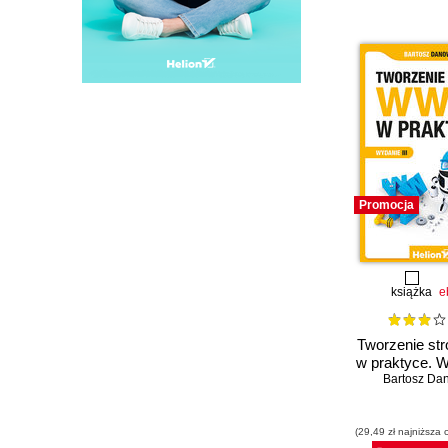
Promocja
książka
e
Tworzenie s
w praktyce. W
Bartosz Da
(29,49 zł najniższa 