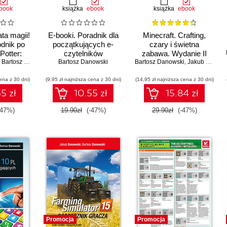
book
książka
ebook
książka
ebook
ta magii!
E-booki. Poradnik dla
Minecraft. Crafting,
dnik po
początkujących e-
czary i świetna
Potter:
czytelników
zabawa. Wydanie II
Unite
,
Bartosz Danowski
Bartosz Danowski
Bartosz Danowski
,
Jakub Danowski
ena z 30 dni)
(9,95 zł najniższa cena z 30 dni)
(14,95 zł najniższa cena z 30 dni)
5 zł
10.55 zł
15.84 zł
-47%)
19.90zł
(-47%)
29.90zł
(-47%)
Promocja
Promocja