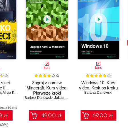
k
kurs
kurs
sieci.
Zagraj z nami w
Windows 10. Kurs
 II
Minecraft. Kurs video.
video. Krok po kroku
i
,
Alicja Krupińska
Pierwsze kroki
Bartosz Danowski
Bartosz Danowski
,
Jakub Danowski
ena z 30 dni)
8 zł
49.00 zł
69.00 zł
-49%)