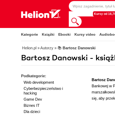
Kursy od 16,70
Kategorie
Książki
Ebooki
Kursy video
Audiobo
Helion.pl
» Autorzy
» 📚
Bartosz Danowski
Bartosz Danowski - książk
Podkategorie:
Bartosz Dan
Web development
Bankowej w P
Cyberbezpieczeństwo i
marszałkowski
hacking
się, aby prze
Game Dev
Biznes IT
Dla dzieci