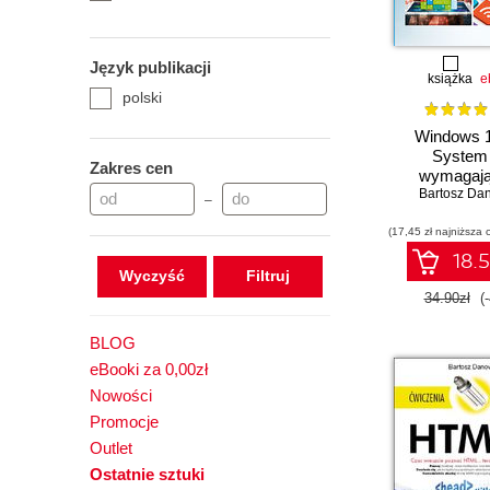
Język publikacji
książka
e
polski
Windows 1
System 
Zakres cen
wymagaj
Bartosz Da
–
(17,45 zł najniższa 
18.5
Wyczyść
34.90zł
(
BLOG
eBooki za 0,00zł
Nowości
Promocje
Outlet
Ostatnie sztuki