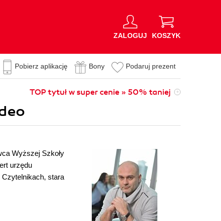
ZALOGUJ
KOSZYK
Pobierz aplikację
Bony
Podaruj prezent
TOP tytuł w super cenie » 50% taniej
ideo
owca Wyższej Szkoły
ert urzędu
Czytelnikach, stara