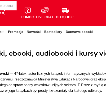
 zł
POMOC
LIVE CHAT
OD O,OOZŁ
oki
Promocje
Nowości
Bestsellery
Darmowe ebooki
i, ebooki, audiobooki i kursy v
owski
— 47-latek, autor licznych książek informatycznych, wykład
oznaniu, rzeczoznawca Ministerstwa Edukacji Narodowej oraz eksp
ego do spraw oceny wniosków unijnych sektora IT. Pisze z myślą o 
kaz w jego książkach był prosty i zrozumiały dla każdego odbiorcy.