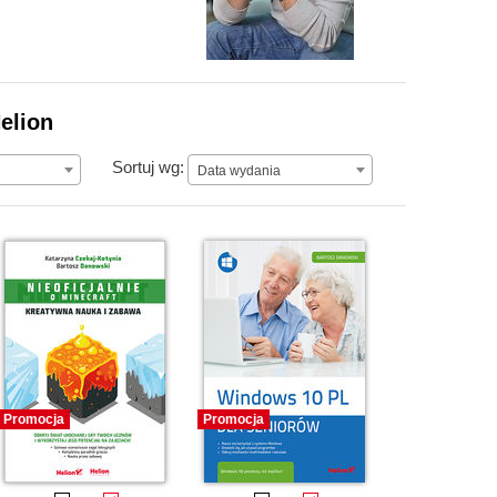
elion
Data wydania
Sortuj wg:
Data wydania
Promocja
Promocja