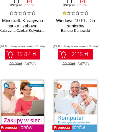
książka
ebook
książka
ebook
Minecraft. Kreatywna
Windows 10 PL. Dla
nauka i zabawa
seniorów
Katarzyna Czekaj-Kotynia
,
Bartosz Danowski
Bartosz Danowski
(14,95 zł najniższa cena z 30 dni)
(19,95 zł najniższa cena z 30 dni)
15.84 zł
21.15 zł
29.90zł
(-47%)
39.90zł
(-47%)
Promocja
Promocja