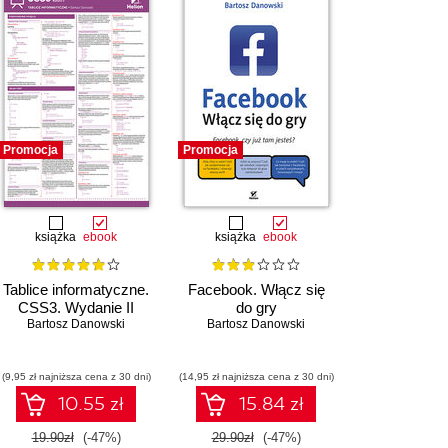
Promocja
Promocja
książka
ebook
książka
ebook
Tablice informatyczne.
Facebook. Włącz się
CSS3. Wydanie II
do gry
Bartosz Danowski
Bartosz Danowski
(9,95 zł najniższa cena z 30 dni)
(14,95 zł najniższa cena z 30 dni)
10.55 zł
15.84 zł
19.90zł
(-47%)
29.90zł
(-47%)