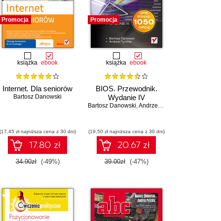
Promocja
Promocja
książka
ebook
książka
ebook
Internet. Dla seniorów
BIOS. Przewodnik.
Bartosz Danowski
Wydanie IV
Bartosz Danowski
,
Andrzej Pyrchla
(17,45 zł najniższa cena z 30 dni)
(19,50 zł najniższa cena z 30 dni)
17.80 zł
20.67 zł
34.90zł
(-49%)
39.00zł
(-47%)