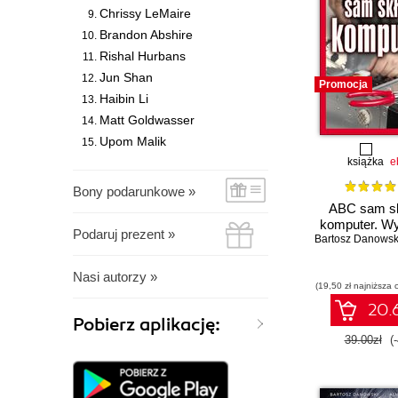
Chrissy LeMaire
Brandon Abshire
Rishal Hurbans
Jun Shan
Promocja
Haibin Li
Matt Goldwasser
Upom Malik
książka
e
Bony podarunkowe »
ABC sam s
komputer. Wy
Podaruj prezent »
Bartosz Danowsk
Nasi autorzy »
(19,50 zł najniższa 
20.6
Pobierz aplikację:
39.00zł
(