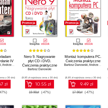
Promocja
Promocja
book
książka
ebook
książka
ebook
kładam
Nero 9. Nagrywanie
Montaż komputera PC.
danie IV
płyt CD i DVD.
Ćwiczenia praktyczne
i
,
Andrzej Pyrchla
Ćwiczenia praktyczne
Bartosz Danowski
,
Andrzej Pyrchla
Bartosz Danowski
cena z 30 dni)
(9,95 zł najniższa cena z 30 dni)
(8,95 zł najniższa cena z 30 dni)
7 zł
10.55 zł
9.49 zł
-47%)
19.90zł
(-47%)
17.90zł
(-47%)