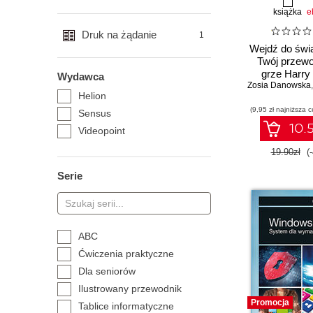
książka
e
Druk na żądanie
1
Wejdź do świa
Twój przewo
grze Harry 
Wydawca
Zosia Danowska
Wizards 
Helion
(9,95 zł najniższa c
Sensus
10.5
Videopoint
19.90zł
(
Serie
ABC
Ćwiczenia praktyczne
Dla seniorów
Ilustrowany przewodnik
Promocja
Tablice informatyczne