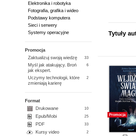
Elektronika i robotyka
Fotografia, grafika i wideo
Podstawy komputera
Sieci i serwery
Systemy operacyjne
Tytuły au
Promocja
Zaktualizuj swoją wiedzę
33
Myśl jak atakujący. Broń
6
jak ekspert.
Uczymy technologii, które
2
zmieniają karierę
Format
Drukowane
10
Promocja
Epub/Mobi
25
PDF
33
Kursy video
2