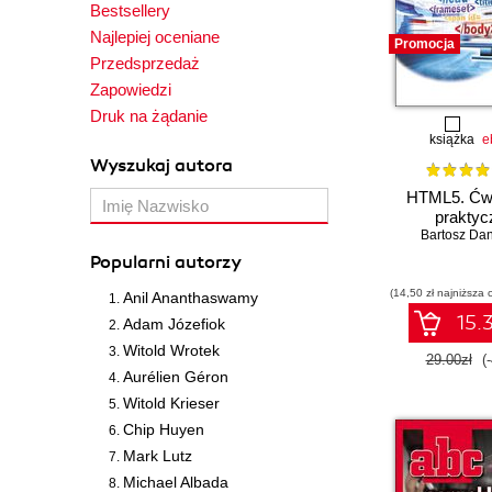
Bestsellery
Najlepiej oceniane
Promocja
Przedsprzedaż
Zapowiedzi
Druk na żądanie
książka
e
Wyszukaj autora
HTML5. Ćwi
praktyc
Bartosz Da
Popularni autorzy
(14,50 zł najniższa 
Anil Ananthaswamy
15.3
Adam Józefiok
Witold Wrotek
29.00zł
(
Aurélien Géron
Witold Krieser
Chip Huyen
Mark Lutz
Michael Albada