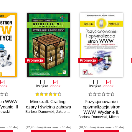
Promocja
Promocja
book
książka
ebook
książka
ebook
tron WWW
Minecraft. Crafting,
Pozycjonowanie i
ydanie III
czary i świetna zabawa
optymalizacja stron
nowski
Bartosz Danowski
,
Jakub Danowski
WWW. Wydanie II.
Bartosz Danowski
Ćwiczenia praktyczne
,
Michał Makaruk
cena z 30 dni)
(12,45 zł najniższa cena z 30 dni)
(18,50 zł najniższa cena z 30 dni)