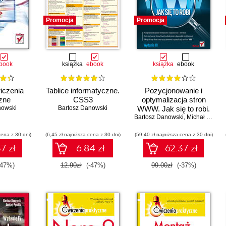
Promocja
Promocja
book
książka
ebook
książka
ebook
czenia
Tablice informatyczne.
Pozycjonowanie i
zne
CSS3
optymalizacja stron
nowski
Bartosz Danowski
WWW. Jak się to robi.
Bartosz Danowski
Wydanie III
,
Michał Makaruk
cena z 30 dni)
(6,45 zł najniższa cena z 30 dni)
(59,40 zł najniższa cena z 30 dni)
7 zł
6.84 zł
62.37 zł
-47%)
12.90zł
(-47%)
99.00zł
(-37%)