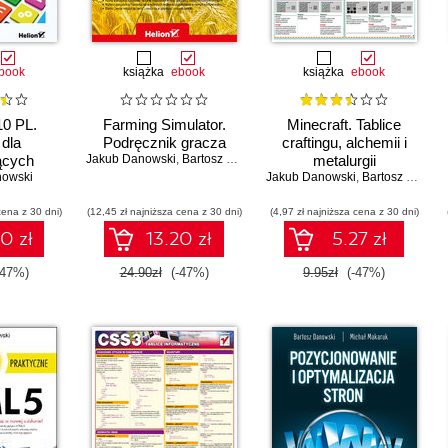
book
książka
ebook
książka
ebook
0 PL.
Farming Simulator.
Minecraft. Tablice
dla
Podręcznik gracza
craftingu, alchemii i
ących
Jakub Danowski
,
Bartosz Danowski
metalurgii
nowski
Jakub Danowski
,
Bartosz Danowski
cena z 30 dni)
(12,45 zł najniższa cena z 30 dni)
(4,97 zł najniższa cena z 30 dni)
0 zł
13.20 zł
5.27 zł
-47%)
24.90zł
(-47%)
9.95zł
(-47%)