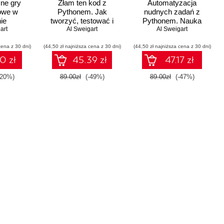
ne gry
Złam ten kod z
Automatyzacja
owe w
Pythonem. Jak
nudnych zadań z
ie
tworzyć, testować i
Pythonem. Nauka
art
łamać szyfry
Al Sweigart
programowania
Al Sweigart
cena z 30 dni)
(44,50 zł najniższa cena z 30 dni)
(44,50 zł najniższa cena z 30 dni)
0 zł
45.39 zł
47.17 zł
-20%)
89.00zł
(-49%)
89.00zł
(-47%)