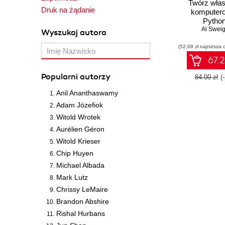
Twórz włas
Druk na żądanie
komputer
Python
Al Sweig
Wyszukaj autora
(52,08 zł najniższa 
67.2
Popularni autorzy
84.00 zł
(
Anil Ananthaswamy
Adam Józefiok
Witold Wrotek
Aurélien Géron
Witold Krieser
Chip Huyen
Michael Albada
Mark Lutz
Chrissy LeMaire
Brandon Abshire
Rishal Hurbans