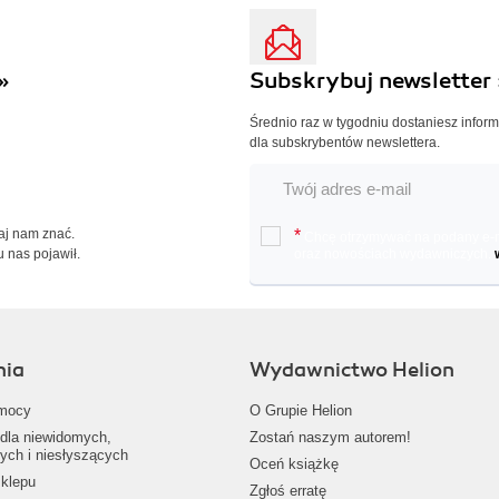
»
Subskrybuj newsletter 
Średnio raz w tygodniu dostaniesz infor
dla subskrybentów newslettera.
Daj nam znać.
*
Chcę otrzymywać na podany e-ma
u nas pojawił.
oraz nowościach wydawniczych.
nia
Wydawnictwo Helion
mocy
O Grupie Helion
dla niewidomych,
Zostań naszym autorem!
ych i niesłyszących
Oceń książkę
klepu
Zgłoś erratę