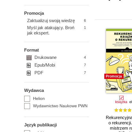
Promocja
Zaktualizuj swoją wiedzę
6
Myśl jak atakujący. Broń
1
jak ekspert.
Format
Drukowane
4
Epub/Mobi
7
PDF
7
Promocja
Wydawca
Helion
książka
e
Wydawnictwo Naukowe PWN
Rekurencyjna
o rekurencji
Język publikacji
mistrzem 