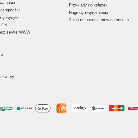
ywatności
Przykłady do książek
dostępności
Nagrody i wyróżnienia
zty wysyłki
Zgłoś naruszenie praw autorskich
ości
nasz serwis WWW
su
i zwroty