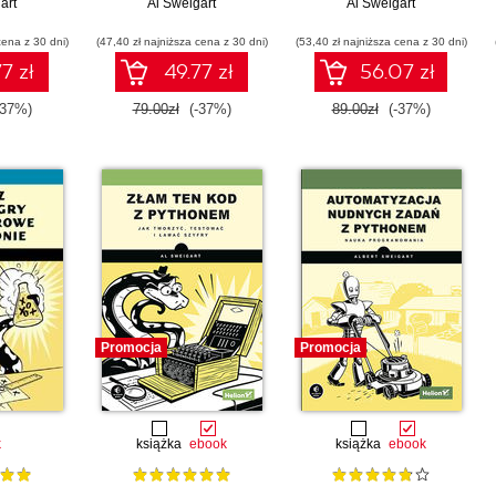
yjnych
art
praktycznych
Al Sweigart
Najlepsze praktyki
Al Sweigart
 językom
programów
tworzenia czystego
cena z 30 dni)
vaScript
(47,40 zł najniższa cena z 30 dni)
(53,40 zł najniższa cena z 30 dni)
kodu
7 zł
49.77 zł
56.07 zł
-37%)
79.00zł
(-37%)
89.00zł
(-37%)
Promocja
Promocja
k
książka
ebook
książka
ebook