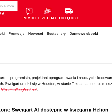
 zł
POMOC
LIVE CHAT
OD O,OOZŁ
oki
Promocje
Nowości
Bestsellery
Darmowe ebooki
art
— programista, projektant oprogramowania i nauczyciel kodowania
h. Sweigart urodził się w Houston, w stanie Teksas, a obecnie mie
:
https://coffeeghost.net
.
tora: Sweigart Al dostępne w księgarni Helion