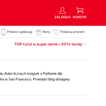
ZALOGUJ
KOSZYK
Pobierz aplikację
Bony
Podaruj prezent
TOP tytuł w super cenie » 50% taniej
. Autor licznych książek o Pythonie dla
szka w San Francisco. Prowadzi blog dostępny