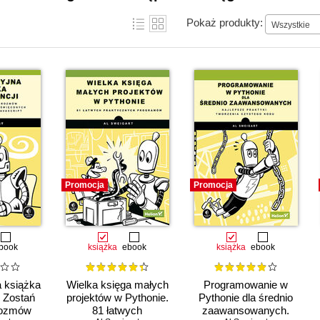
Pokaż produkty:
Wszystkie
Promocja
Promocja
book
książka
ebook
książka
ebook
 książka
Wielka księga małych
Programowanie w
. Zostań
projektów w Pythonie.
Pythonie dla średnio
rozmów
81 łatwych
zaawansowanych.