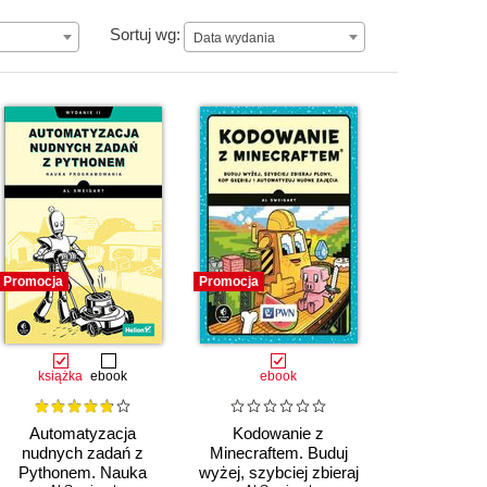
Data wydania
Sortuj wg:
Data wydania
Promocja
Promocja
książka
ebook
ebook
Automatyzacja
Kodowanie z
nudnych zadań z
Minecraftem. Buduj
Pythonem. Nauka
wyżej, szybciej zbieraj