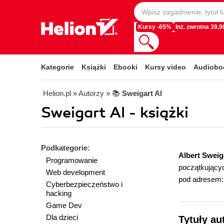
Kursy -65%
Inż. zwrotna 39,90
Kategorie
Książki
Ebooki
Kursy video
Audiobo
Helion.pl
» Autorzy
» 📚
Sweigart Al
Sweigart Al - książki
Podkategorie:
Albert Sweig
Programowanie
początkującyc
Web development
pod adresem
Cyberbezpieczeństwo i
hacking
Game Dev
Dla dzieci
Tytuły au