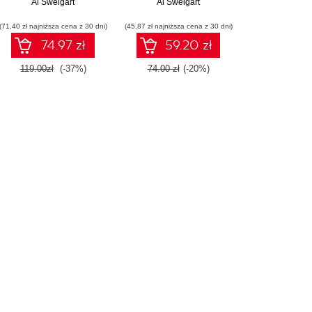
programowania.
Al Sweigart
plony, kop głębiej i
Al Sweigart
Wydanie II
automatyzuj nudne
(71,40 zł najniższa cena z 30 dni)
(45,87 zł najniższa cena z 30 dni)
zajęcia
74.97 zł
59.20 zł
119.00zł
(-37%)
74.00 zł
(-20%)