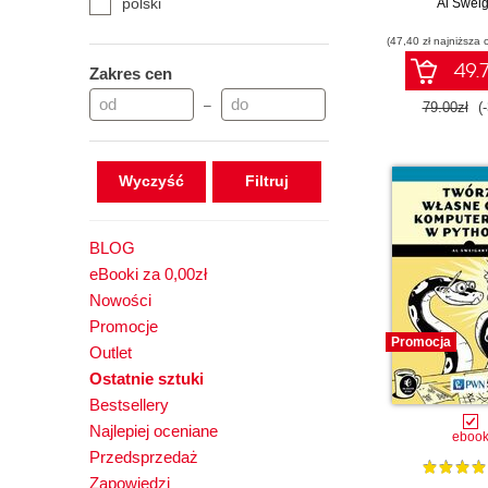
polski
kwalifikac
Al Sweig
poświęconych
(47,40 zł najniższa 
Python i Ja
49.7
Zakres cen
–
79.00zł
(
Wyczyść
BLOG
eBooki za 0,00zł
Nowości
Promocje
Promocja
Outlet
Ostatnie sztuki
Bestsellery
Najlepiej oceniane
eboo
Przedsprzedaż
Zapowiedzi