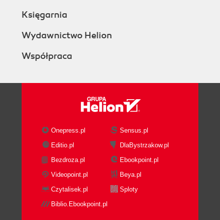
Księgarnia
Wydawnictwo Helion
Współpraca
Onepress.pl
Sensus.pl
Editio.pl
DlaBystrzakow.pl
Bezdroza.pl
Ebookpoint.pl
Videopoint.pl
Beya.pl
Czytalisek.pl
Sploty
Biblio.Ebookpoint.pl