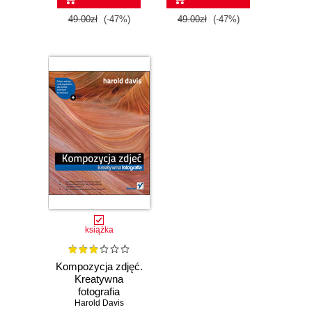
49.00zł
(-47%)
49.00zł
(-47%)
książka
Kompozycja zdjęć.
Kreatywna
fotografia
Harold Davis