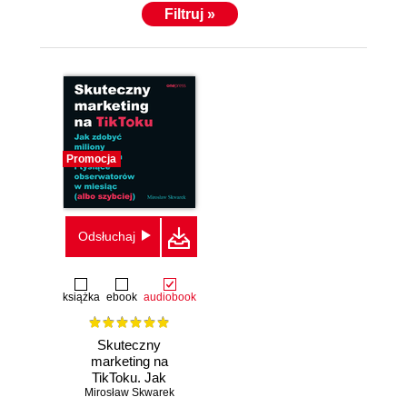
Filtruj »
Promocja
Odsłuchaj
książka
ebook
audiobook
Skuteczny
marketing na
TikToku. Jak
Mirosław Skwarek
zdobyć miliony