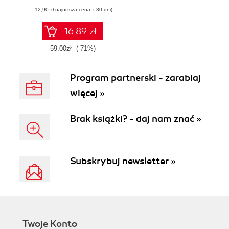
wyświetleń i
(12,90 zł najniższa cena z 30 dni)
tysiące
obserwatorów w
miesiąc (albo
16.89 zł
szybciej)
59.00zł
(-71%)
Program partnerski - zarabiaj
więcej »
Brak książki? - daj nam znać »
Subskrybuj newsletter »
Twoje Konto