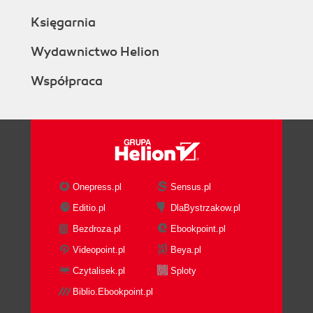
Księgarnia
Wydawnictwo Helion
Współpraca
Onepress.pl
Sensus.pl
Editio.pl
DlaBystrzakow.pl
Bezdroza.pl
Ebookpoint.pl
Videopoint.pl
Beya.pl
Czytalisek.pl
Sploty
Biblio.Ebookpoint.pl