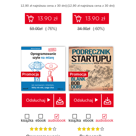
negocjacjach
(12,90 zł najniższa cena z 30 dni)
(12,90 zł najniższa cena z 30 dni)
13.90 zł
13.90 zł
59.00zł
(-76%)
34.90zł
(-60%)
Promocja
Promocja
Odsłuchaj
Odsłuchaj
książka
ebook
audiobook
książka
ebook
audiobook