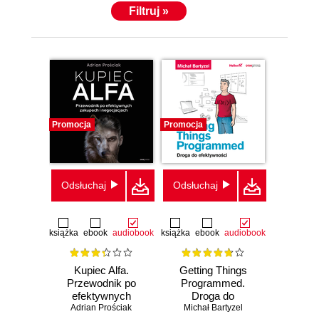
Filtruj »
Promocja
Promocja
Odsłuchaj
Odsłuchaj
książka
ebook
audiobook
książka
ebook
audiobook
Kupiec Alfa.
Getting Things
Przewodnik po
Programmed.
efektywnych
Droga do
Adrian Prościak
zakupach i
efektywności
Michał Bartyzel