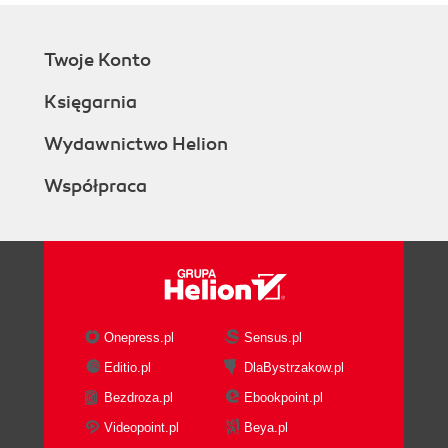
Twoje Konto
Księgarnia
Wydawnictwo Helion
Współpraca
Onepress.pl
Sensus.pl
Editio.pl
DlaBystrzakow.pl
Bezdroza.pl
Ebookpoint.pl
Videopoint.pl
Beya.pl