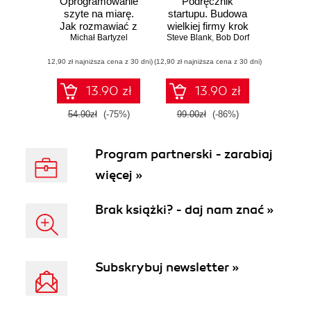
Oprogramowanie
Podręcznik
szyte na miarę.
startupu. Budowa
Jak rozmawiać z
wielkiej firmy krok
klientem, który nie
Michał Bartyzel
Steve Blank
po kroku
,
Bob Dorf
wie, czego chce.
(12,90 zł najniższa cena z 30 dni)
Wydanie II
(12,90 zł najniższa cena z 30 dni)
rozszerzone
13.90 zł
13.90 zł
54.90zł
(-75%)
99.00zł
(-86%)
Program partnerski - zarabiaj
więcej »
Brak książki? - daj nam znać »
Subskrybuj newsletter »