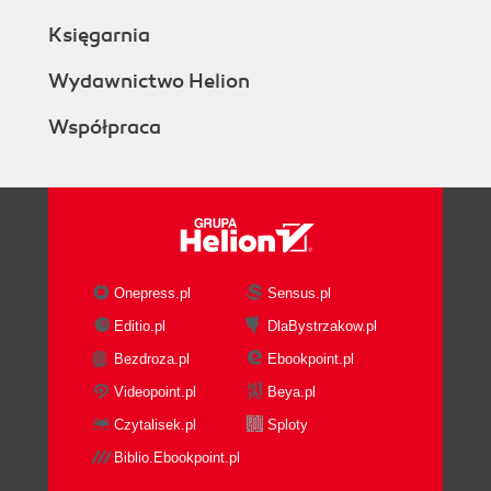
Księgarnia
Wydawnictwo Helion
Współpraca
Onepress.pl
Sensus.pl
Editio.pl
DlaBystrzakow.pl
Bezdroza.pl
Ebookpoint.pl
Videopoint.pl
Beya.pl
Czytalisek.pl
Sploty
Biblio.Ebookpoint.pl