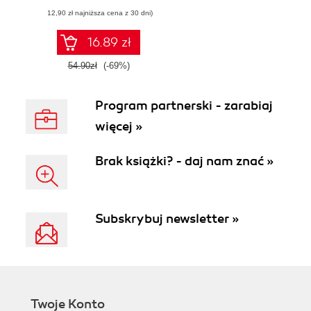
wie, czego chce.
(12,90 zł najniższa cena z 30 dni)
Wydanie II
rozszerzone
16.89 zł
54.90zł
(-69%)
Program partnerski - zarabiaj
więcej »
Brak książki? - daj nam znać »
Subskrybuj newsletter »
Twoje Konto