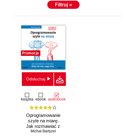
Filtruj »
Promocja
Odsłuchaj
książka
ebook
audiobook
Oprogramowanie
szyte na miarę.
Jak rozmawiać z
klientem, który nie
Michał Bartyzel