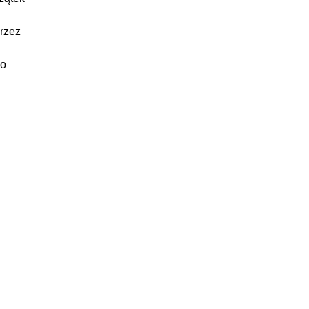
:01:03
rzez
go