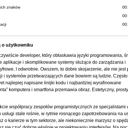
tkich znaków
00
00
acji
00
00
i informacyjne
00
lą o użytkowniku
acyjnych
OGLĄDAJ »
00
zywiście developer, który obłaskawia języki programowania, ś
00:
ne aplikacje i skomplikowane systemy służące do zarządzania i
rowe. I odwrotnie. Owszem, to dobre skojarzenie, ale nie jest 
, kolory
00
i i systemów przetwarzających dane bowiem są ludzie. Często
00
et najlepiej napisane linijki kodu i najbardziej wyrafinowane
OGLĄDAJ »
00
ta” komputera i smartfona przemawia obraz. Estetyczny, prost
głębia
00
ości do kolorowej ilustracji
00
ekcie współpracy zespołów programistycznych ze specjalistami
h usługi stale rośnie, w rytmie rosnącego zapotrzebowania na u
00:
sz o karierze w tym sektorze, ale niekoniecznie marzysz o spęd
00
esz się czuć dobrze właśnie w projektowaniu interfejsów. Na poc