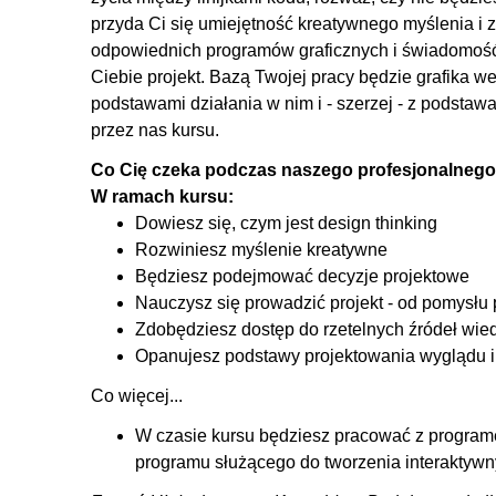
4.2. Zakończenie
przyda Ci się umiejętność kreatywnego myślenia i
odpowiednich programów graficznych i świadomość
Ciebie projekt. Bazą Twojej pracy będzie grafika w
podstawami działania w nim i - szerzej - z podsta
przez nas kursu.
Co Cię czeka podczas naszego profesjonalnego
W ramach kursu:
Dowiesz się, czym jest design thinking
Rozwiniesz myślenie kreatywne
Będziesz podejmować decyzje projektowe
Nauczysz się prowadzić projekt - od pomysłu 
Zdobędziesz dostęp do rzetelnych źródeł wie
Opanujesz podstawy projektowania wyglądu i f
Co więcej...
W czasie kursu będziesz pracować z programe
programu służącego do tworzenia interaktywny