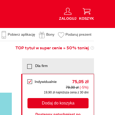
ZALOGUJ
KOSZYK
Pobierz aplikację
Bony
Podaruj prezent
TOP tytuł w super cenie » 50% taniej
Dla firm
75,05 zł
Indywidualnie
79,00 zł
(-5%)
19,90 zł najniższa cena z 30 dni
Dodaj do koszyka
Dostępny natychmiast po