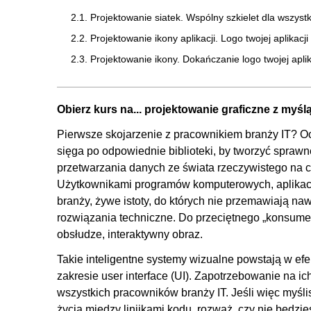
2.1. Projektowanie siatek. Wspólny szkielet dla wszys
2.2. Projektowanie ikony aplikacji. Logo twojej aplikacji
2.3. Projektowanie ikony. Dokańczanie logo twojej aplik
2.4. Eksport ikony
2.5. Projektowanie ikon w teorii. Ikony nawigacji i znak
Obierz kurs na... projektowanie graficzne z myś
2.6. Projektowanie ikon nawigacji i znaków inform
Pierwsze skojarzenie z pracownikiem branży IT? Oc
3. Ilustracje
sięga po odpowiednie biblioteki, by tworzyć spraw
przetwarzania danych ze świata rzeczywistego na cyf
3.1. Opowiadanie za pomocą obrazów. Atrybuty, ubiory
Użytkownikami programów komputerowych, aplikacj
3.2. Postaci ekspresja i sylwetki
branży, żywe istoty, do których nie przemawiają naw
3.3. Rysowanie uczuć. Portret i emocje
rozwiązania techniczne. Do przeciętnego „konsumen
3.4. Kierowanie uwagi użytkownika. Tło, kompozycja i 
obsłudze, interaktywny obraz.
3.5. Budowanie atmosfery. Paleta kolorów, od skali szar
Takie inteligentne systemy wizualne powstają w ef
zakresie user interface (UI). Zapotrzebowanie na ic
4. Podsumowanie
wszystkich pracowników branży IT. Jeśli więc myśli
4.1. Eksportowanie. Z Adobe Illustrator do Adobe XD
życia między linijkami kodu, rozważ, czy nie będzi