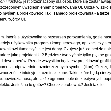
n i ilustracji
jest przeznaczony dla osób, które się zastanawiaj
szczególnym uwzględnieniem projektowania UI. Udział w szkol
 myślenia projektowego, jak i samego projektowania - a także
emu twórcy UI.
m. Interfejs użytkownika to przestrzeń porozumienia, gdzie nas
terfejs użytkownika programu komputerowego, aplikacji czy str
tkownikowi tłumaczyć, nie jest dobry. Czujesz już, co będzie nal
ierę jako projektant UI? Będziesz tworzyć nie tylko piękne graf
d developerów. Przede wszystkim będziesz projektować grafiki
a pomocą odpowiednio rozmieszczonych symboli (ikon). Oszczę
ównocześnie intuicyjnie rozmieszczone. Takie, które będą ciesz
a odpowiedzialność, ale także ogromne pole do kreatywnych pop
elektu. Jesteś na to gotów? Chcesz spróbować? Jeśli tak, to