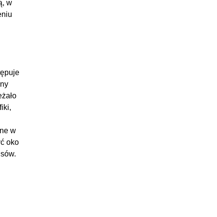
ą, w
eniu
tępuje
ony
eżało
iki,
dne w
yć oko
isów.