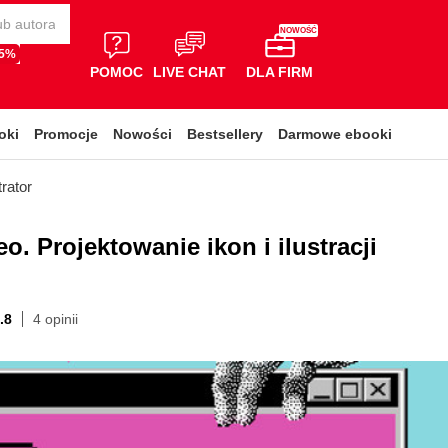
NOWOŚĆ
65%
POMOC
LIVE CHAT
DLA FIRM
oki
Promocje
Nowości
Bestsellery
Darmowe ebooki
trator
. Projektowanie ikon i ilustracji
.8
4 opinii