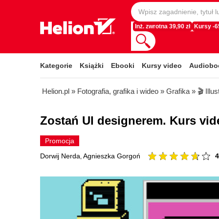
Inż. zwrotna 39,90 zł
Kursy -
Kategorie
Książki
Ebooki
Kursy video
Audiobo
Helion.pl
»
Fotografia, grafika i wideo
»
Grafika
»
🎬 Illus
Zostań UI designerem. Kurs video
Promocja
4
Dorwij Nerda
Agnieszka Gorgoń
,