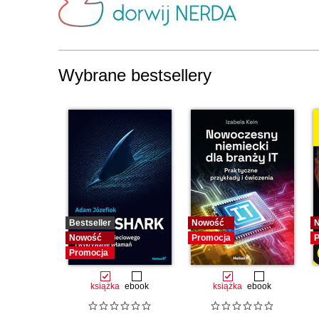
Wybrane bestsellery
Bestseller
Nowość
Nowość
Promocja
P
Promocja
książka
ebook
książka
ebook