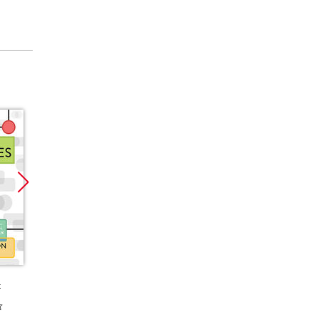
Promocja
Promocja
Promoc
k
książka
ebook
audiobook
kurs
książka