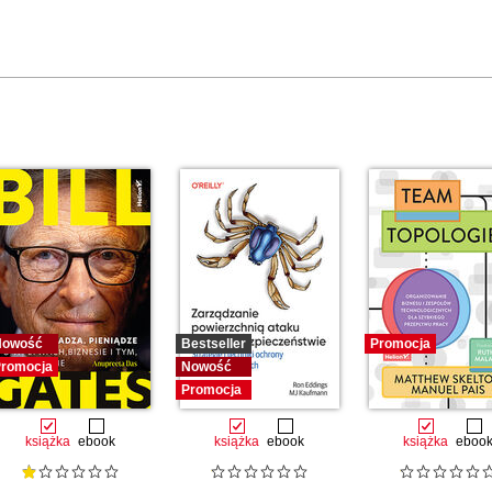
Nowość
Bestseller
Promocja
romocja
Nowość
Promocja
książka
ebook
książka
ebook
książka
eboo