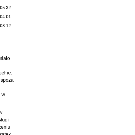
:05:32
:04:01
:03:12
:02:07
:03:05
:03:05
miało
25:25
pełne.
:03:24
 spoza
:06:00
:06:00
y w
:04:25
:05:36
 w
sługi
01:57
zeniu
:00:54
zątek