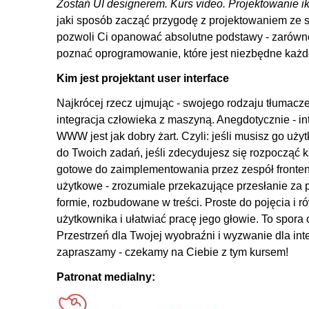
Zostań UI designerem. Kurs video. Projektowanie iko
jaki sposób zacząć przygodę z projektowaniem ze 
pozwoli Ci opanować absolutne podstawy - zarówno
poznać oprogramowanie, które jest niezbędne każd
Kim jest projektant user interface
Najkrócej rzecz ujmując - swojego rodzaju tłumacze
integracja człowieka z maszyną. Anegdotycznie - in
WWW jest jak dobry żart. Czyli: jeśli musisz go uży
do Twoich zadań, jeśli zdecydujesz się rozpocząć kar
gotowe do zaimplementowania przez zespół fronten
użytkowe - zrozumiale przekazujące przesłanie z
formie, rozbudowane w treści. Proste do pojęcia i r
użytkownika i ułatwiać pracę jego głowie. To spor
Przestrzeń dla Twojej wyobraźni i wyzwanie dla int
zapraszamy - czekamy na Ciebie z tym kursem!
Patronat medialny: