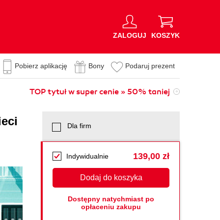
ZALOGUJ
KOSZYK
Pobierz aplikację
Bony
Podaruj prezent
TOP tytuł w super cenie » 50% taniej
eci
Dla firm
139,00 zł
Indywidualnie
Dodaj do koszyka
Dostępny natychmiast po
opłaceniu zakupu