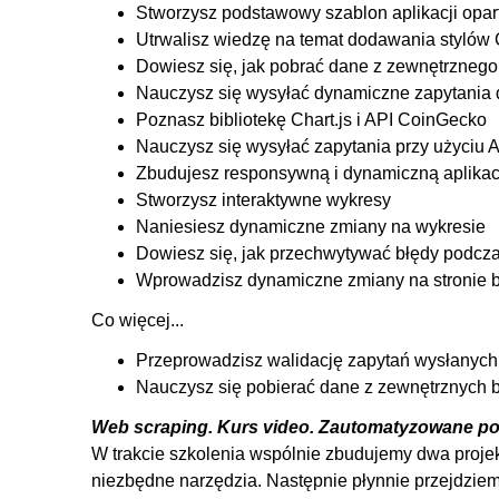
Stworzysz podstawowy szablon aplikacji opart
3.6. Przygotowanie struktury kodu pod generowanie wy
Utrwalisz wiedzę na temat dodawania stylów
3.7. Przygotowanie całego modułu pod generowanie 
Dowiesz się, jak pobrać dane z zewnętrznego
3.8. Wyświetlanie w aplikacji wartości otrzymanych z 
Nauczysz się wysyłać dynamiczne zapytania 
3.9. Walidacja danych w formularzu. Dynamiczne prze
Poznasz bibliotekę Chart.js i API CoinGecko
Nauczysz się wysyłać zapytania przy użyciu
3.10. Generowanie wykresu na podstawie otrzymanych
Zbudujesz responsywną i dynamiczną aplikac
3.11. Przygotowanie modułu pod ranking kryptowalut
Stworzysz interaktywne wykresy
3.12. Dynamiczne wprowadzanie i walidacja liczby wie
Naniesiesz dynamiczne zmiany na wykresie
3.13. Wysyłanie zapytania o aktualny ranknig tokenów
Dowiesz się, jak przechwytywać błędy podcza
Wprowadzisz dynamiczne zmiany na stronie b
3.14. Generowanie tabelki z rankingiem kryptowalu
3.15. Poprawki techniczne i wizualne rankingu kryptow
Co więcej...
4. Pomysły na dalszy rozwój aplikacji
Przeprowadzisz walidację zapytań wysłanych 
Nauczysz się pobierać dane z zewnętrznych 
4.1. Pomysł na dalszy rozwój aplikacji 'Kryptowaluty' 1
Web scraping. Kurs video. Zautomatyzowane po
4.2. Pomysł na dalszy rozwój aplikacji 'Kryptowaluty' 
W trakcie szkolenia wspólnie zbudujemy dwa projek
4.3. Pomysł na dalszy rozwój aplikacji 'Populacja Świat
niezbędne narzędzia. Następnie płynnie przejdziemy