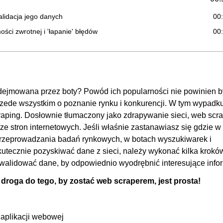
alidacja jego danych
00
ści zwrotnej i 'łapanie' błędów
00
I populacji
00
adomości zwrotnej z zapytania do API
00
00
odejmowana przez boty? Powód ich popularności nie powinien b
ństw na jednym wykresie
00
rzede wszystkim o poznanie rynku i konkurencji. W tym wypadku
OGLĄDAJ »
00
raping. Dosłownie tłumaczony jako zdrapywanie sieci, web scr
00
 stron internetowych. Jeśli właśnie zastanawiasz się gdzie w 
01:
 przeprowadzania badań rynkowych, w botach wyszukiwarek i
tecznie pozyskiwać dane z sieci, należy wykonać kilka krokó
towaluty'
00
zwalidować dane, by odpowiednio wyodrębnić interesujące info
ukiwanie kryptowaluty
00
e droga do tego, by zostać web scraperem, jest prosta!
ety oraz jej walidacja
00
wanie wiadomości zwrotnej
00
kresu (oś X, zakres dat)
00
 aplikacji webowej