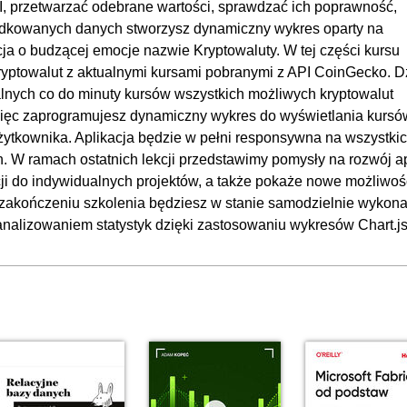
I, przetwarzać odebrane wartości, sprawdzać ich poprawność,
rządkowanych danych stworzysz dynamiczny wykres oparty na
acja o budzącej emocje nazwie Kryptowaluty. W tej części kursu
ryptowalut z aktualnymi kursami pobranymi z API CoinGecko. D
nych co do minuty kursów wszystkich możliwych kryptowalut
więc zaprogramujesz dynamiczny wykres do wyświetlania kursó
żytkownika. Aplikacja będzie w pełni responsywna na wszystki
. W ramach ostatnich lekcji przedstawimy pomysły na rozwój ap
acji do indywidualnych projektów, a także pokaże nowe możliwoś
zakończeniu szkolenia będziesz w stanie samodzielnie wykon
i analizowaniem statystyk dzięki zastosowaniu wykresów Chart.js