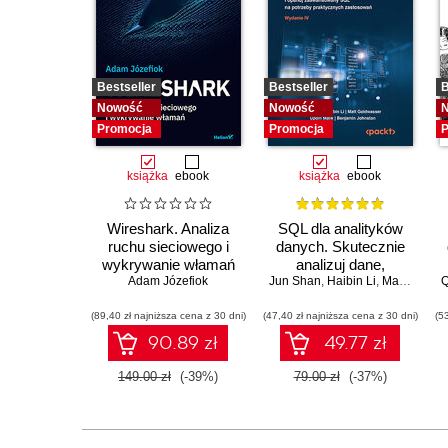
Bestseller
Bestseller
B
Nowość
Nowość
Promocja
Promocja
P
książka
ebook
książka
ebook
Wireshark. Analiza
SQL dla analityków
ruchu sieciowego i
danych. Skutecznie
wykrywanie włamań
analizuj dane,
Adam Józefiok
Jun Shan
wyciągaj
,
Haibin Li
,
Matt Goldwasser
Q
wartościowe wnioski i
(89,40 zł najniższa cena z 30 dni)
(47,40 zł najniższa cena z 30 dni)
opanuj
(5
zaawansowany SQL
90.89 zł
49.77 zł
na potrzeby
praktycznych
149.00 zł
(-39%)
79.00 zł
(-37%)
zastosowań.
Wydanie IV