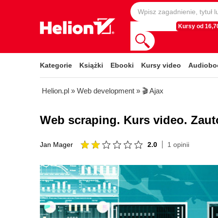
Kursy od 16,70
Kategorie
Książki
Ebooki
Kursy video
Audiobo
Helion.pl
»
Web development
»
🎬 Ajax
Web scraping. Kurs video. Zau
2.0
1 opinii
Jan Mager