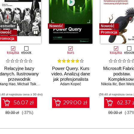
estseller
Nowość
Nowość
Nowość
Promocja
romocja
książka
ebook
kurs
książka
eboo
Relacyjne bazy
Power Query. Kurs
Microsoft Fabri
danych. Ilustrowany
video. Analizuj dane
podstaw.
przewodnik
jak profesjonalista
Kompleksow
iang Hao
,
Upom Malik
,
Michail Tsikerdekis
,
Benjamin Johnston
Adam Kopeć
Nikola Ilic
projektowani
,
Ben Wei
nowoczesne
3,40 zł najniższa cena z 30 dni)
(59,40 zł najniższa cena 
analityki dany
56.07 zł
299.00 zł
62.37 z
89.00 zł
(-37%)
99.00 zł
(-37%