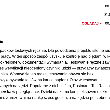
00
01:
OGLĄDAJ »
00
00
00
ie
00
adków testowych ręcznie. Dla powodzenia projektu istotne jes
00
 pracy. W ten sposób zespół uzyskuje kontrolę nad błędami w ko
00
 określone w dokumentacji wymagania. Testowanie ręczne zaw
s weryfikacji nieoceniony czynnik ludzki — przydatny zwłaszc
00:
wnika. Wprawdzie ten rodzaj testowania obywa się bez
00
 wykonywania testów na kartce papieru. Otóż w testowaniu
00
ych narzędzi. Popularne z nich to Jira, Postman i TestRail, a
operska w przeglądarce. Dzięki naszemu kompleksowemu szkol
01:
mi. Zarezerwuj na naukę sześć godzin, a narzędzia potrzebne 
00
00