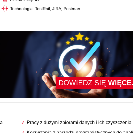
Technologia: TestRail, JIRA, Postman
DOWIEDZ SIĘ
WIĘCE
ia
Pracy z dużymi zbiorami danych i ich czyszczenia
Korzystania z narzędzi programistycznych do anal