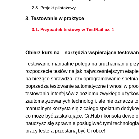
2.3. Projekt pilotażowy
3. Testowanie w praktyce
3.1. Przypadek testowy w TestRail cz. 1
3.2. Przypadek testowy w TestRail cz. 2
3.3. Zgłaszanie błędu w Jira
Obierz kurs na... narzędzia wspierające testowan
3.4. Wprowadzenie do testowania API
Testowanie manualne polega na uruchamianiu przyp
3.5. Testowanie API w Postmanie
rozpoczęcie testów na jak najwcześniejszym etapie
3.6. Wersjonowanie w Githubie
na bieżąco sprawdza, czy oprogramowanie spełnia
poprzedza testowanie automatyczne i wnosi w proce
4. Założenia testowania
testowania interfejsów z poziomu zwykłego użytko
4.1. Cele i definicje testowania
zautomatyzowanych technologii, ale nie oznacza to
4.2. Testowanie wymagań
manualnym korzysta się z całego spektrum dedykowan
co może być zaskakujące, GitHub i konsola dewel
5. Testowalne elementy aplikacji
nauczysz się sprawnie posługiwać tymi technologia
5.1. Testowanie GUI i aplikacji webowych
pracy testera przestaną być Ci obce!
5.2. Przyciski