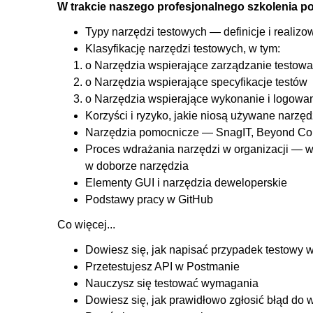
W trakcie naszego profesjonalnego szkolenia p
5.3. Hamburger menu
Typy narzędzi testowych — definicje i realizo
5.4. Formularze - input
Klasyfikację narzędzi testowych, w tym:
5.5. Formularze - textarea
o Narzędzia wspierające zarządzanie testowa
5.6. Formularze cd.
o Narzędzia wspierające specyfikacje testów
o Narzędzia wspierające wykonanie i logowan
5.7. Formularze - checkbox
Korzyści i ryzyko, jakie niosą używane narzęd
5.8. Dropdown list
Narzędzia pomocnicze — SnagIT, Beyond C
5.9. Pop-up i okno modalne
Proces wdrażania narzędzi w organizacji — w
5.10. Alert i toast
w doborze narzędzia
Elementy GUI i narzędzia deweloperskie
5.11. Karty i karuzela
Podstawy pracy w GitHub
5.12. Breadcrumb, paginacja, loader i pasek postępu
Co więcej...
5.13. Tooltip
5.14. Testowanie e-commerce
Dowiesz się, jak napisać przypadek testowy w
Przetestujesz API w Postmanie
5.15. Zasady testowania aplikacji mobilnych
Nauczysz się testować wymagania
5.16. Narzędzia deweloperskie
Dowiesz się, jak prawidłowo zgłosić błąd do