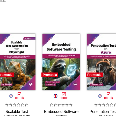
ia.
romocja
Promocja
Promocja
ebook
ebook
ebook
Scalable Test
Embedded Software
Penetration Tes