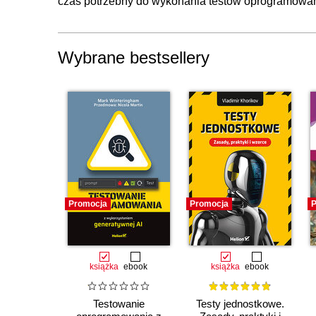
czas potrzebny do wykonania testów oprogramowan
Wybrane bestsellery
Promocja
Promocja
P
książka
ebook
książka
ebook
Testowanie
Testy jednostkowe.