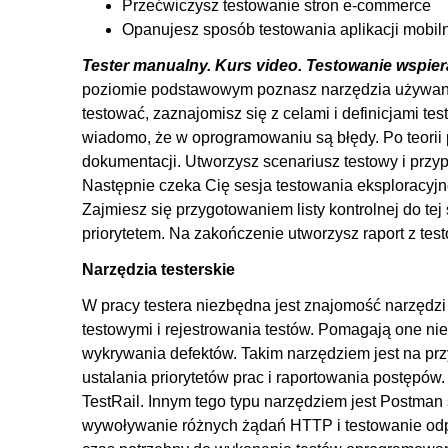
6. Planowanie testów, sesja testowania eksplor
Przećwiczysz testowanie stron e-commerce
Opanujesz sposób testowania aplikacji mobi
6.1. Plan testów według normy IEEE829
Tester manualny. Kurs video. Testowanie wspie
6.2. Tworzenie planu testów
poziomie podstawowym poznasz narzędzia używane
6.3. Analiza i testowanie wymagań biznesowych w Test
testować, zaznajomisz się z celami i definicjami te
6.4. Testowanie eksploracyjne
wiadomo, że w oprogramowaniu są błędy. Po teorii 
6.5. Scenariusz testowy
dokumentacji. Utworzysz scenariusz testowy i prz
Następnie czeka Cię sesja testowania eksploracy
6.6. Sesja testowania eksploracyjnego w TestRail cz. 1
Zajmiesz się przygotowaniem listy kontrolnej do te
6.7. Sesja testowania eksploracyjnego w TestRail cz. 2
priorytetem. Na zakończenie utworzysz raport z tes
6.8. Przygotowanie raportu z testów
Narzędzia testerskie
6.9. Raport w Excelu
W pracy testera niezbędna jest znajomość narzędz
6.10. Podsumowanie i zakończenie kursu
testowymi i rejestrowania testów. Pomagają one nie
wykrywania defektów. Takim narzędziem jest na przy
ustalania priorytetów prac i raportowania postępów
TestRail. Innym tego typu narzędziem jest Postman
wywoływanie różnych żądań HTTP i testowanie odpo