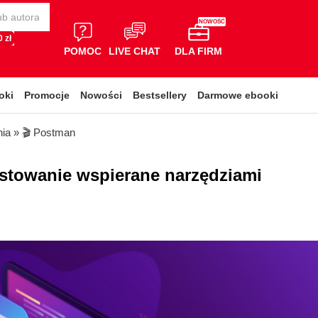
NOWOŚĆ
 zł
POMOC
LIVE CHAT
DLA FIRM
oki
Promocje
Nowości
Bestsellery
Darmowe ebooki
nia
»
🎬 Postman
estowanie wspierane narzędziami