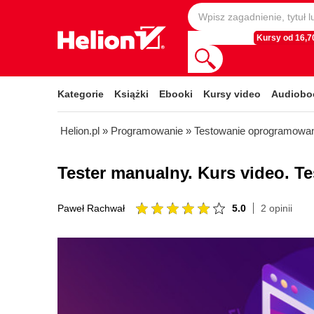
Kursy od 16,70
Kategorie
Książki
Ebooki
Kursy video
Audiobo
Helion.pl
»
Programowanie
»
Testowanie oprogramowa
Tester manualny. Kurs video. T
5.0
2 opinii
Paweł Rachwał