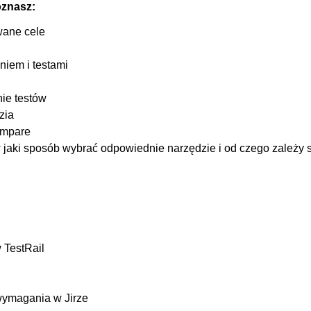
oznasz:
00
wane cele
00
00
niem i testami
00
ie testów
00
zia
00
ompare
00
 jaki sposób wybrać odpowiednie narzędzie i od czego zależy 
00
00
00
00
 TestRail
OGLĄDAJ »
00
00
00
 wymagania w Jirze