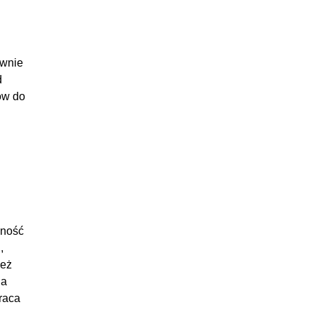
47:48
:04:39
:17:57
awnie
:21:30
d
:09:30
ów do
:13:08
:04:06
:12:57
:07:26
:13:16
:03:19
dność
,
ież
ia
raca