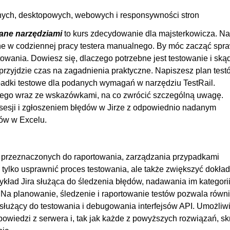
acyjnego i raport końcowy
01:
lnych, desktopowych, webowych i responsywności stron
00
rane narzędziami
to kurs zdecydowanie dla majsterkowicza. Na
00
 w codziennej pracy testera manualnego. By móc zacząć spr
Rail
00
stowania. Dowiesz się, dlaczego potrzebne jest testowanie i ską
00
przyjdzie czas na zagadnienia praktyczne. Napiszesz plan test
00
ypadki testowe dla podanych wymagań w narzędziu TestRail.
jnego wraz ze wskazówkami, na co zwrócić szczególną uwagę.
00
j sesji i zgłoszeniem błędów w Jirze z odpowiednio nadanym
00
tów w Excelu.
00
00
i przeznaczonych do raportowania, zarządzania przypadkami
00
 tylko usprawnić proces testowania, ale także zwiększyć dokła
kład Jira służąca do śledzenia błędów, nadawania im kategorii
. Na planowanie, śledzenie i raportowanie testów pozwala równ
 służący do testowania i debugowania interfejsów API. Umożliw
wiedzi z serwera i, tak jak każde z powyższych rozwiązań, sk