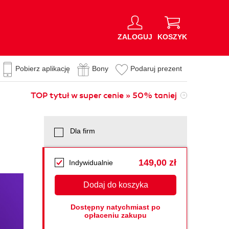
ZALOGUJ
KOSZYK
Pobierz aplikację
Bony
Podaruj prezent
TOP tytuł w super cenie » 50% taniej
Dla firm
149,00 zł
Indywidualnie
Dodaj do koszyka
Dostępny natychmiast po
opłaceniu zakupu