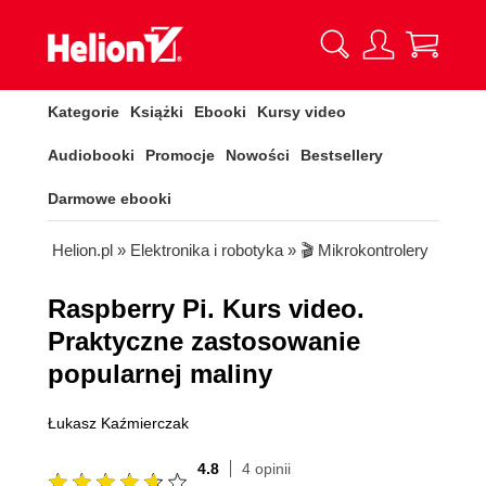
Kategorie
Książki
Ebooki
Kursy video
Audiobooki
Promocje
Nowości
Bestsellery
Darmowe ebooki
Helion.pl
»
Elektronika i robotyka
»
🎬 Mikrokontrolery
Raspberry Pi. Kurs video.
Praktyczne zastosowanie
popularnej maliny
Łukasz Kaźmierczak
4.8
4 opinii