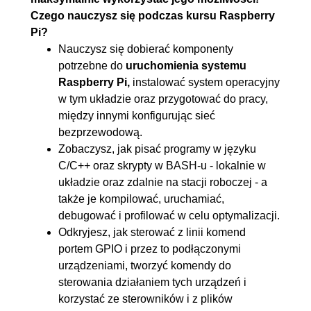
5.1. Wstęp
00:00:32
Czego nauczysz się podczas kursu Raspberry
5.2. Zastosowanie interfejsu
00:16:28
Pi?
UART (skaner odległosci 360)
Nauczysz się dobierać komponenty
potrzebne do
uruchomienia systemu
5.3. Zastosowanie interfejsu
00:21:36
Raspberry Pi,
instalować system operacyjny
SPI (czujnik przyspieszenia
w tym układzie oraz przygotować do pracy,
ziemskiego/akcelerometr)
między innymi konfigurując sieć
5.4. Zastosowanie interfejsu
00:19:39
bezprzewodową.
Zobaczysz, jak pisać programy w języku
I2C (przetwornik ADC i czujnik
C/C++ oraz skrypty w BASH-u - lokalnie w
oświetlenia)
układzie oraz zdalnie na stacji roboczej - a
5.5. Zastosowanie interfejsu 1-
00:09:07
także je kompilować, uruchamiać,
Wire (dwa czujniki temperatury)
debugować i profilować w celu optymalizacji.
Odkryjesz, jak sterować z linii komend
5.6. Podsumowanie
00:00:14
portem GPIO i przez to podłączonymi
6. A jak pokazać co RPI chce
01:38:01
urządzeniami, tworzyć komendy do
powiedzieć?
sterowania działaniem tych urządzeń i
korzystać ze sterowników i z plików
6.1. Wstęp
00:00:35