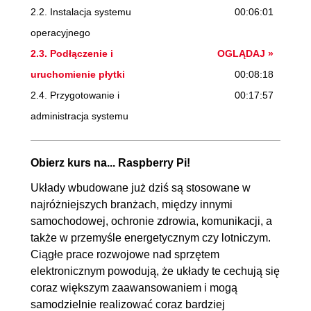
2.2. Instalacja systemu
00:06:01
operacyjnego
2.3. Podłączenie i
OGLĄDAJ »
uruchomienie płytki
00:08:18
2.4. Przygotowanie i
00:17:57
administracja systemu
2.5. Podsumowanie
00:00:10
Obierz kurs na... Raspberry Pi!
3. Ale jak programować?
00:33:37
Układy wbudowane już dziś są stosowane w
3.1. Wstęp
00:00:18
najróżniejszych branżach, między innymi
3.2. Lokalne tworzenie
00:03:52
samochodowej, ochronie zdrowia, komunikacji, a
programów w C
także w przemyśle energetycznym czy lotniczym.
3.3. Usuwanie błędów i
00:08:19
Ciągłe prace rozwojowe nad sprzętem
elektronicznym powodują, że układy te cechują się
optymalizacja programu
coraz większym zaawansowaniem i mogą
3.4. Programowanie zdalne w
00:20:51
samodzielnie realizować coraz bardziej