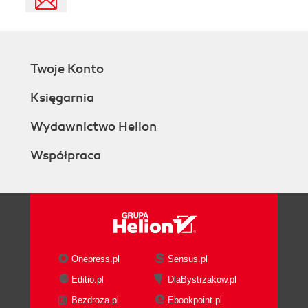
Twoje Konto
Księgarnia
Wydawnictwo Helion
Współpraca
Onepress.pl
Sensus.pl
Editio.pl
DlaBystrzakow.pl
Bezdroza.pl
Ebookpoint.pl