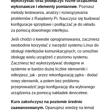
wykorzystać oraz podłączyć różne urządzenia
7. Podłącz kamerę, ale jaką i jak?
00:35:58
wykonawcze i elementy pomiarowe
. Poznasz
7.1. Wstęp
00:00:21
metody testowania, analizy i rozwiązywania
7.2. Wybór, podłączenie i
00:11:36
problemów z Raspberry Pi. Nauczysz się budować
konfiguracje sprzętowe i podłączać je do układu
skonfigurowanie kamery
za pomocą dowolnego interfejsu.
7.3. Sterowanie położeniem
OGLĄDAJ »
Jeśli chodzi o kwestie oprogramowania, zaczniesz
kamery (serwomechanizmy)
00:08:15
swobodnie korzystać z narzędzi systemu Linux do
7.4. Uruchomienie systemu
00:15:24
obsługi interfejsów komunikacyjnych, co umożliwi
rozpoznawania twarzy
obsługę wielu urządzeń z poziomu systemu.
(klasyfikatory Haara, sieci
Zaczniesz też wykorzystywać dostępne w
systemie w bardzo dużej liczbie sterowniki i
DNN)
odkryjesz, jak - przez rekonfigurację jądra - dodać
7.5. Podsumowanie
00:00:22
nowy sterownik, a potem bez problemu
8. Nauczmy RPI patrzeć bez
00:38:34
przeprowadzić jego konfigurację dla wybranego
urządzenia za pomocą nakładek devicetree.
ograniczeń!
Kurs zakończysz na poziomie średnio
8.1. Wstęp
00:01:00
zaawansowanym.
Opanujesz wiedzę na temat
8.2. Podstawowe info o dronie,
00:17:04