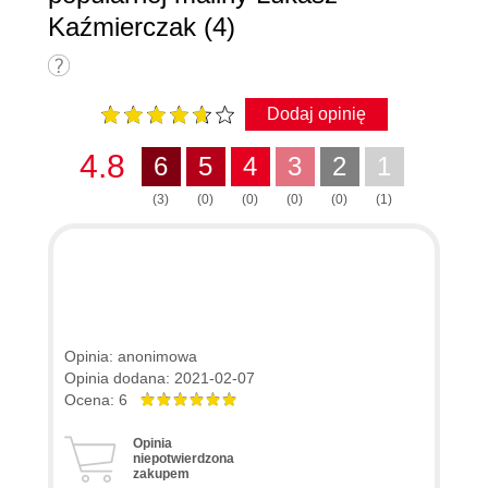
Kaźmierczak (4)
Dodaj opinię
4.8
6
5
4
3
2
1
(3)
(0)
(0)
(0)
(0)
(1)
Opinia: anonimowa
Opinia dodana: 2021-02-07
Ocena: 6
Opinia
niepotwierdzona
zakupem