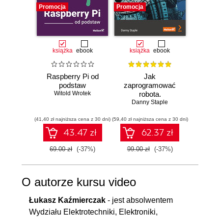
Promocja
Promocja
Promocj
książka
ebook
książka
ebook
Raspberry Pi od
Jak
Lear
podstaw
zaprogramować
Prog
Witold Wrotek
robota.
Build 
Zastosowanie
Danny Staple
Danny S
cutti
Raspberry Pi i
rob
(41,40 zł najniższa cena z 30 dni)
(59,40 zł najniższa cena z 30 dni)
Pythona w
(134,10 zł 
Raspb
tworzeniu
Pyth
43.47 zł
62.37 zł
autonomicznych
E
robotów. Wydanie
69.00 zł
(-37%)
99.00 zł
(-37%)
149.0
II
O autorze kursu video
Łukasz Kaźmierczak
- jest absolwentem
Wydziału Elektrotechniki, Elektroniki,