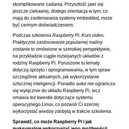
C oraz skryptów powłoki
skomplikowane zadania. Przyszłość jawi się
3.5. Podsumowanie
00:00:17
jeszcze ciekawiej, dlatego orientacja w tym, co
mają do zaoferowania systemy embedded, może
4. Zacznijmy od GPIO
00:23:11
być cennym doświadczeniem.
4.1. Wstęp
00:00:18
Podczas szkolenia
Raspberry Pi. Kurs video.
4.2. Korzystanie z interfejsu
00:03:34
Praktyczne zastosowanie popularnej maliny
GPIO
zostanie to omówione w szerokiej perspektywie,
na przykładzie ciągle rozwijanych układów z
4.3. Jak sterować urządzeniami
00:14:14
rodziny Raspberry Pi. Poruszone tu tematy
przez GPIO (przekaźnik,
dotyczą sprzętu i oprogramowania, w tym spraw
buczek, przycisk, dioda LED)
szczególnie aktualnych, jak wykorzystanie
4.4. Jak skorzystać z PWMa za
00:04:55
sztucznej inteligencji. Ponadto autor nie ogranicza
się wyłącznie do układu Raspberry Pi, lecz
pomocą interfejsu (sterowanie
omawia też kwestie dotyczące systemu
jasnoscia LED)
operacyjnego Linux, co pozwoli Ci szerzej
4.5. Podsumowanie
00:00:10
wykorzystać wiedzę zdobytą w trakcie szkolenia.
5. Jak rozmawiać z kontrolerem?
01:07:36
Sprawdź, co może Raspberry Pi i jak
maksymalnie wykorzystać jego możliwości!