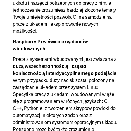
układu i narzędzi potrzebnych do pracy z nim, a
podlaczeniu do RPI i
jednocześnie zrozumiesz bardziej złożone tematy.
sterowaniu przez www
Twoje umiejętności pozwolą Ci na samodzielną
pracę z układem i eksplorowanie nowych
8.3. Sterowanie drona
00:19:42
możliwości.
wspierane przez analize SI
Raspberry Pi w świecie systemów
8.4. Podsumowanie rozdzialu i
00:00:48
wbudowanych
kursu
Praca z systemami wbudowanymi jest związana z
dużą wszechstronnością i często
koniecznością interdyscyplinarnego podejścia
.
W tym przypadku duży nacisk został położony na
zarządzanie układem przez system Linux.
Specyfika pracy z układami wbudowanymi wiąże
się z programowaniem w różnych językach: C,
C++, Pythonie, z tworzeniem skryptów powłoki do
automatyzacji niektórych zadań oraz z
administrowaniem systemem operacyjnym układu.
Potrzebne może być także zrozumienie