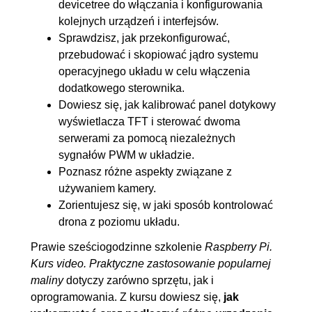
devicetree do włączania i konfigurowania
6.2. Współpraca z
00:27:23
kolejnych urządzeń i interfejsów.
wyświetlaczami LED (7-segm,
Sprawdzisz, jak przekonfigurować,
przebudować i skopiować jądro systemu
14-segm, macierzowy)
operacyjnego układu w celu włączenia
6.3. Współpraca z
00:28:32
dodatkowego sterownika.
wyświetlaczami LCD (hd44780,
Dowiesz się, jak kalibrować panel dotykowy
12864mini + enkoder)
wyświetlacza TFT i sterować dwoma
serwerami za pomocą niezależnych
6.4. Współpraca z
00:16:33
sygnałów PWM w układzie.
wyświetlaczami OLED
Poznasz różne aspekty związane z
(monochromatyczny SSD1306,
używaniem kamery.
kolorowy SSD1351)
Zorientujesz się, w jaki sposób kontrolować
drona z poziomu układu.
6.5. Współpraca z
00:24:38
wyświetlaczami TFT (kolorowy
Prawie sześciogodzinne szkolenie
Raspberry Pi.
Kurs video. Praktyczne zastosowanie popularnej
+ panel dotykowy)
maliny
dotyczy zarówno sprzętu, jak i
6.6. Podsumowanie
00:00:20
oprogramowania. Z kursu dowiesz się,
jak