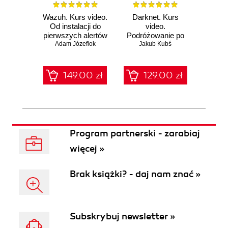
Wazuh. Kurs video.
Darknet. Kurs
Metas
Od instalacji do
video.
vid
pierwszych alertów
Podróżowanie po
pene
Adam Józefiok
ciemnej stronie
Jakub Kubś
Ad
ł
sieci
zabe
149.00 zł
129.00 zł
1
Program partnerski - zarabiaj
więcej »
Brak książki? - daj nam znać »
Subskrybuj newsletter »