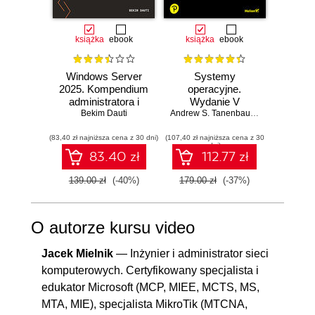
książka
ebook
książka
ebook
Windows Server
Systemy
Windo
2025. Kompendium
operacyjne.
2025
administratora i
Wydanie V
Pad
przygotowanie do
Bekim Dauti
Andrew S. Tanenbaum
,
Herbert Bos
egzaminu AZ-800.
(83,40 zł najniższa cena z 30 dni)
Wydanie IV
(107,40 zł najniższa cena z 30
(125,10 zł 
dni)
83.40 zł
112.77 zł
139.00 zł
(-40%)
179.00 zł
(-37%)
139.0
O autorze kursu video
Jacek Mielnik
— Inżynier i administrator sieci
komputerowych. Certyfikowany specjalista i
edukator Microsoft (MCP, MIEE, MCTS, MS,
MTA, MIE), specjalista MikroTik (MTCNA,