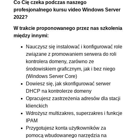
(jednostki i obiekty zasad
Co Cię czeka podczas naszego
profesjonalnego kursu video Windows Server
grupy)
2022?
4.3. Zasady ograniczeń
00:12:32
W trakcie proponowanego przez nas szkolenia
oprogramowania
między innymi:
4.4. AppLocker (kontrola
00:13:20
Nauczysz się instalować i konfigurować role
oprogramowania)
związane z promowaniem serwera do roli
4.5. Zdalna instalacja
00:15:35
kontrolera domeny, zarówno ze
oprogramowania
środowiskiem graficznym, jak i bez niego
4.6. Drukarki sieciowe
00:11:52
(Windows Server Core)
Dowiesz się, jak skonfigurować serwer
5. Udziały sieciowe
01:10:14
DHCP na kontrolerze domeny
Opracujesz zastrzeżenia adresów dla stacji
5.1. Mapowanie udziałów
00:13:19
klienckich
sieciowych
Wdrożysz multizakres, superzakres i funkcje
5.2. Mapowanie udziałów za
00:10:20
IPAM
pomocą skryptu
Przygotujesz konta użytkowników za
pomocą wbudowanego narzędzia na
5.3. Przekierowanie folderów
OGLĄDAJ »