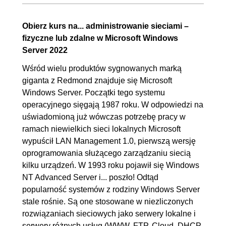
instalacja ról, promowanie
serwera
Obierz kurs na... administrowanie sieciami –
fizyczne lub zdalne w Microsoft Windows
2. DHCP Server. Protokół
01:04:08
Server 2022
dynamicznego konfigurowania
Wśród wielu produktów sygnowanych marką
hostów
giganta z Redmond znajduje się Microsoft
2.1. DHCP Server -
00:11:13
Windows Server. Początki tego systemu
operacyjnego sięgają 1987 roku. W odpowiedzi na
konfiguracja
uświadomioną już wówczas potrzebę pracy w
2.2. DHCP Server -
00:12:05
ramach niewielkich sieci lokalnych Microsoft
konfiguracja bez środowiska
wypuścił LAN Management 1.0, pierwszą wersję
graficznego
oprogramowania służącego zarządzaniu siecią
kilku urządzeń. W 1993 roku pojawił się Windows
2.3. Zastrzeżenia adresów IP
00:05:19
NT Advanced Server i... poszło! Odtąd
2.4. Superzakres
00:15:38
popularność systemów z rodziny Windows Server
2.5. Multiemisja
00:03:21
stale rośnie. Są one stosowane w niezliczonych
2.6. IPAM
00:16:32
rozwiązaniach sieciowych jako serwery lokalne i
serwery różnych usług (WWW, FTP, Cloud, DHCP,