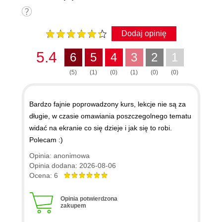
Dodaj opinię
5.4
6
5
4
3
2
1
(5)
(1)
(0)
(1)
(0)
(0)
Bardzo fajnie poprowadzony kurs, lekcje nie są za
długie, w czasie omawiania poszczegolnego tematu
widać na ekranie co się dzieje i jak się to robi.
Polecam :)
Opinia: anonimowa
Opinia dodana: 2026-08-06
Ocena: 6
Opinia potwierdzona
zakupem