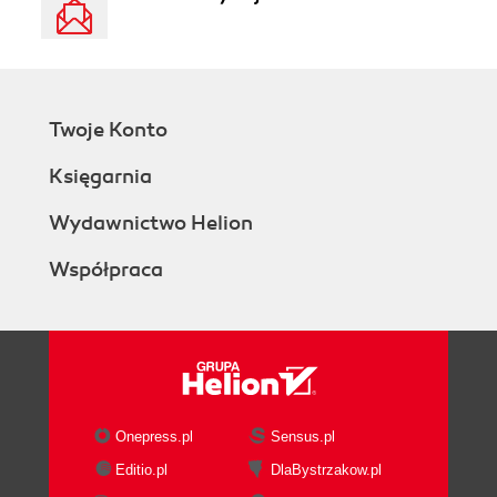
Twoje Konto
Księgarnia
Wydawnictwo Helion
Współpraca
Onepress.pl
Sensus.pl
Editio.pl
DlaBystrzakow.pl