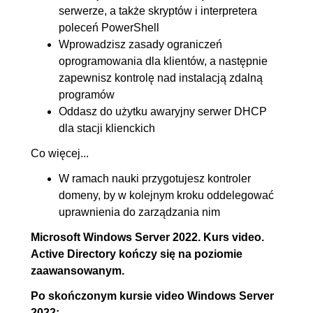
serwerze, a także skryptów i interpretera
00:08:33
poleceń PowerShell
5.4. Udziały macierzyste
00:04:08
Wprowadzisz zasady ograniczeń
użytkowników
oprogramowania dla klientów, a następnie
zapewnisz kontrolę nad instalacją zdalną
5.5. Udziały ukryte
00:04:08
programów
5.6. Profile wędrujące
00:07:48
Oddasz do użytku awaryjny serwer DHCP
5.7. Przydziały dysku
00:05:17
dla stacji klienckich
5.8. Foldery robocze
00:16:41
Co więcej...
6. Zarządzanie serwerami
01:42:33
W ramach nauki przygotujesz kontroler
6.1. Replikacja kontrolera
OGLĄDAJ »
domeny, by w kolejnym kroku oddelegować
uprawnienia do zarządzania nim
domeny
00:10:54
6.2. Failover
00:11:03
Microsoft Windows Server 2022. Kurs video.
Active Directory kończy się na poziomie
6.3. RODC (kontroler tylko do
00:14:20
zaawansowanym.
odczytu)
Po skończonym kursie video Windows Server
6.4. Serwer w klastrze
00:17:23
2022: