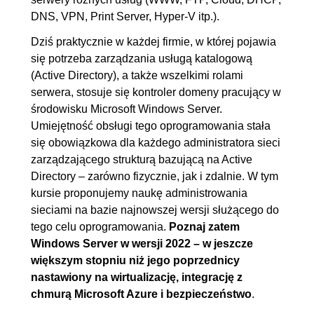
3. Użytkownicy i komputery usługi
00:43:11
DNS, VPN, Print Server, Hyper-V itp.).
Active Directory
Dziś praktycznie w każdej firmie, w której pojawia
3.1. Podłączenie stacji roboczej
00:06:14
się potrzeba zarządzania usługą katalogową
(Active Directory), a także wszelkimi rolami
do domeny
serwera, stosuje się kontroler domeny pracujący w
3.2. Konta i grupy
00:23:30
środowisku Microsoft Windows Server.
użytkowników. Jednostki
Umiejętność obsługi tego oprogramowania stała
organizacyjne
się obowiązkowa dla każdego administratora sieci
zarządzającego strukturą bazującą na Active
3.3. Konta i grupy
00:08:10
Directory – zarówno fizycznie, jak i zdalnie. W tym
użytkowników (PowerShell)
kursie proponujemy naukę administrowania
3.4. Tworzenie konta za
00:05:17
sieciami na bazie najnowszej wersji służącego do
pomocą skryptu
tego celu oprogramowania.
Poznaj zatem
Windows Server w wersji 2022 – w jeszcze
4. GPO (zasady grupy)
01:27:36
większym stopniu niż jego poprzednicy
4.1. Zasady kont użytkowników
00:10:17
nastawiony na wirtualizację, integrację z
chmurą Microsoft Azure i bezpieczeństwo
.
4.2. Group Policy Management
00:24:00