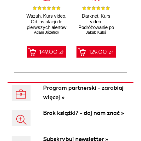
Wazuh. Kurs video.
Darknet. Kurs
Metas
Od instalacji do
video.
vid
pierwszych alertów
Podróżowanie po
pene
Adam Józefiok
ciemnej stronie
Jakub Kubś
Ad
ł
sieci
zabe
149.00 zł
129.00 zł
1
Program partnerski - zarabiaj
więcej »
Brak książki? - daj nam znać »
Subskrybuj newsletter »