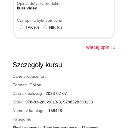
Opinia dotyczy produktu:
kurs video
Czy opinia była pomocna:
TAK
(
0
)
NIE
(
0
)
więcej opinii »
Szczegóły kursu
Dane producenta »
Format:
Online
Data aktualizacji:
2023-02-07
ISBN:
978-83-283-9013-3, 9788328390133
Numer z katalogu:
159428
Kategorie:
Sieci i serwery
»
Sieci komputerowe
»
Microsoft