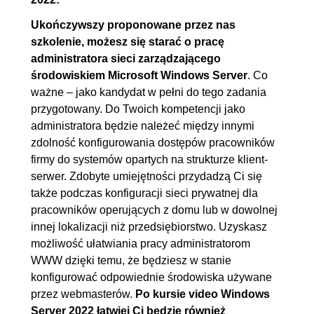
6.5. AD LDS
00:24:01
Ukończywszy proponowane przez nas
6.6. Migracja serwerów
00:22:26
szkolenie, możesz się starać o pracę
6.7. Zakończenie
00:02:26
administratora sieci zarządzającego
środowiskiem Microsoft Windows Server
. Co
ważne – jako kandydat w pełni do tego zadania
przygotowany. Do Twoich kompetencji jako
administratora będzie należeć między innymi
zdolność konfigurowania dostępów pracowników
firmy do systemów opartych na strukturze klient-
serwer. Zdobyte umiejętności przydadzą Ci się
także podczas konfiguracji sieci prywatnej dla
pracowników operujących z domu lub w dowolnej
innej lokalizacji niż przedsiębiorstwo. Uzyskasz
możliwość ułatwiania pracy administratorom
WWW dzięki temu, że będziesz w stanie
konfigurować odpowiednie środowiska używane
przez webmasterów.
Po kursie video Windows
Server 2022 łatwiej Ci będzie również