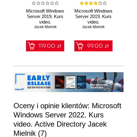
Microsoft Windows
Microsoft Windows
Micros
Server 2019. Kurs
Server 2019. Kurs
Server
video.
video.
vide
Zaawansowane
Jacek Mielnik
Nowoczesne
Jacek Mielnik
admin
Jac
administrowanie
administrowanie
siecią
siecią
119.00 zł
99.00 zł
Oceny i opinie klientów: Microsoft
Windows Server 2022. Kurs
video. Active Directory Jacek
Mielnik (7)