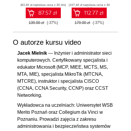
egzaminu AZ-800.
(83,40 zł najniższa cena z 30 dni)
Wydanie IV
(107,40 zł najniższa cena z 30
(125,10 zł 
dni)
87.57 zł
112.77 zł
139.00 zł
(-37%)
179.00 zł
(-37%)
139.0
O autorze kursu video
Jacek Mielnik
— Inżynier i administrator sieci
komputerowych. Certyfikowany specjalista i
edukator Microsoft (MCP, MIEE, MCTS, MS,
MTA, MIE), specjalista MikroTik (MTCNA,
MTCRE), instruktor i specjalista CISCO
(CCNA, CCNA Security, CCNP) oraz CCST
Networking.
Wykładowca na uczelniach: Uniwersytet WSB
Merito Poznań oraz Collegium da Vinci w
Poznaniu. Prowadzi zajęcia z zakresu
administrowania i bezpieczeństwa systemów