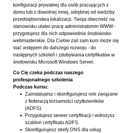
konfiguracji prywatnej dla osób pracujących z
uprawnieniami
domu lub z dowolnej innej, odrębnej od siedziby
4. Kontenery w Windows Server
00:20:38
przedsiębiorstwa lokalizacji. Twoja obecność na
stanowisku ułatwi pracę administratorom WWW -
4.1. Środowisko kontenerowe -
00:04:00
przygotujesz dla nich odpowiednie środowisko
instalacja usługi
webmasterskie. Dla Ciebie zaś sam kurs może się
4.2. Docker - instalacja i
00:08:42
stać wstępem do dalszego rozwoju - do
konfiguracja platformy
następnych szkoleń i zdobywania certyfikatów w
środowisku Microsoft Windows Server.
4.3. Pobieranie i uruchamianie
00:07:56
obrazów
Co Cię czeka podczas naszego
profesjonalnego szkolenia
5. NFS - sieciowy system plików
00:15:06
Podczas kursu:
Zainstalujesz i skonfigurujesz role związane
5.1. Konfiguracja usługi,
00:03:55
z federacją tożsamości użytkowników
przygotowanie udziału
(ADFS).
sieciowego
Przygotujesz serwer certyfikacji i wdrożysz
5.2. Konfiguracja klienta (Linux)
00:08:34
szablon certyfikatu ADFS.
Skonfigurujesz strefy DNS dla usług
5.3. Testowanie usługi
00:02:37