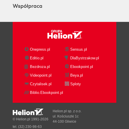
Współpraca
Onepress.pl
Sensus.pl
Editio.pl
DlaBystrzakow.pl
Bezdroza.pl
Ebookpoint.pl
Videopoint.pl
Beya.pl
Czytalisek.pl
Sploty
Biblio.Ebookpoint.pl
Helion.pl sp. z o.o.
ul. Kościuszki 1c
© Helion.pl 1991-2026
44-100 Gliwice
tel. (32) 230-98-63