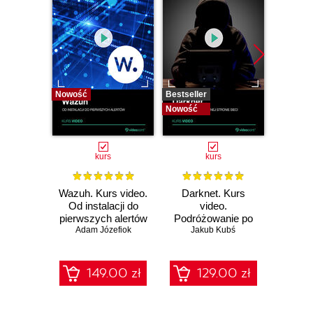
Nowość
Bestseller
Bestselle
Nowość
Nowość
kurs
kurs
Wazuh. Kurs video.
Darknet. Kurs
Metas
Od instalacji do
video.
vid
pierwszych alertów
Podróżowanie po
pene
Adam Józefiok
ciemnej stronie
Jakub Kubś
Ad
ł
sieci
zabe
149.00 zł
129.00 zł
1