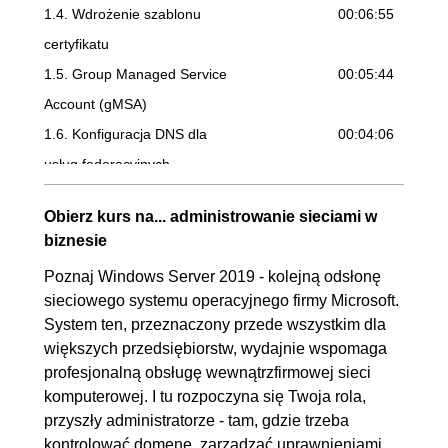
1.4. Wdrożenie szablonu
00:06:55
certyfikatu
1.5. Group Managed Service
00:05:44
Account (gMSA)
1.6. Konfiguracja DNS dla
00:04:06
usług federacyjnych
1.7. Instalacja usług
00:06:49
Obierz kurs na... administrowanie sieciami w
federacyjnych (ADFS)
biznesie
1.8. Walidacja usług
00:04:09
Poznaj Windows Server 2019 - kolejną odsłonę
federacyjnych
sieciowego systemu operacyjnego firmy Microsoft.
2. AD LDS - usługi katalogowe w
00:19:44
System ten, przeznaczony przede wszystkim dla
większych przedsiębiorstw, wydajnie wspomaga
Active Directory
profesjonalną obsługę wewnątrzfirmowej sieci
2.1. Instalacja roli
00:03:16
komputerowej. I tu rozpoczyna się Twoja rola,
2.2. Konfiguracja usługi na
00:06:12
przyszły administratorze - tam, gdzie trzeba
kontrolować domenę, zarządzać uprawnieniami