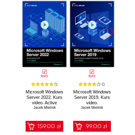
kurs
kurs
Microsoft Windows
Microsoft Windows
Micros
Server 2022. Kurs
Server 2019. Kurs
Server
video. Active
video.
vide
Jacek Mielnik
Directory
Nowoczesne
Jacek Mielnik
admin
Jac
administrowanie
siecią
159.00 zł
99.00 zł