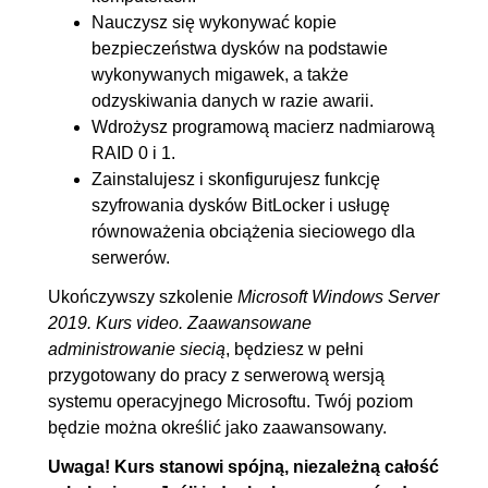
8.2. RAID 1
00:07:21
Nauczysz się wykonywać kopie
bezpieczeństwa dysków na podstawie
9. BitLocker - kryptograficzna
00:21:54
wykonywanych migawek, a także
ochrona danych
odzyskiwania danych w razie awarii.
9.1. Instalacja i konfiguracja
00:05:59
Wdrożysz programową macierz nadmiarową
RAID 0 i 1.
funkcji
Zainstalujesz i skonfigurujesz funkcję
9.2. Uruchomienie funkcji
00:11:57
szyfrowania dysków BitLocker i usługę
9.3. Odzyskiwanie hasła
00:03:58
równoważenia obciążenia sieciowego dla
serwerów.
10. Równoważenie obciążenia
00:12:08
sieciowego
Ukończywszy szkolenie
Microsoft Windows Server
2019. Kurs video. Zaawansowane
10.1. Instalacja usługi
00:05:01
administrowanie siecią
, będziesz w pełni
10.2. Konfiguracja serwerów
00:07:07
przygotowany do pracy z serwerową wersją
systemu operacyjnego Microsoftu. Twój poziom
będzie można określić jako zaawansowany.
Uwaga! Kurs stanowi spójną, niezależną całość