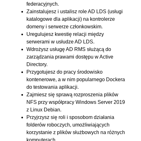
federacyjnych.
6. Foldery robocze
00:17:01
Zainstalujesz i ustalisz role AD LDS (usługi
katalogowe dla aplikacji) na kontrolerze
6.1. Instalacja usługi
00:03:58
domeny i serwerze członkowskim.
6.2. Przygotowanie udziału
00:05:37
Uregulujesz kwestię relacji między
synchronizacji
serwerami w usłudze AD LDS.
6.3. Konfiguracja stacji
00:07:26
Wdrożysz usługę AD RMS służącą do
zarządzania prawami dostępu w Active
roboczej
Directory.
7. VSS - usługi kopiowania
00:14:35
Przygotujesz do pracy środowisko
kontenerowe, a w nim popularnego Dockera
woluminów w tle
do testowania aplikacji.
7.1. Wykonywanie migawki
OGLĄDAJ »
Zajmiesz się sprawą rozproszenia plików
00:08:55
NFS przy współpracy Windows Server 2019
z Linux Debian.
7.2. Przywrócenie danych
00:05:40
Przyjrzysz się roli i sposobom działania
8. RAID - macierz nadmiarowa
00:16:41
folderów roboczych, umożliwiających
korzystanie z plików służbowych na różnych
8.1. RAID 0
00:09:20
komputerach.