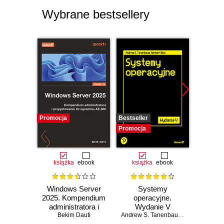
Wybrane bestsellery
Promocja
Bestseller
Promocj
Promocja
książka
ebook
książka
ebook
Windows Server
Systemy
Windo
2025. Kompendium
operacyjne.
2025
administratora i
Wydanie V
Pad
przygotowanie do
Bekim Dauti
Andrew S. Tanenbaum
,
Herbert Bos