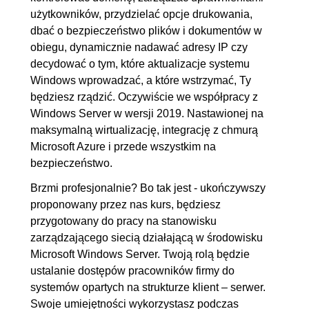
kontrolerze domeny
użytkowników, przydzielać opcje drukowania,
2.3. Konfiguracja usługi na
00:04:12
dbać o bezpieczeństwo plików i dokumentów w
serwerze członkowskim
obiegu, dynamicznie nadawać adresy IP czy
2.4. Relacje między serwerami
00:06:04
decydować o tym, które aktualizacje systemu
Windows wprowadzać, a które wstrzymać, Ty
3. AD RMS - usługi zarządzania
00:33:41
będziesz rządzić. Oczywiście we współpracy z
prawami dostępu w Active Directory
Windows Server w wersji 2019. Nastawionej na
maksymalną wirtualizację, integrację z chmurą
3.1. Użytkownicy, uprawnienia,
00:10:02
Microsoft Azure i przede wszystkim na
konfiguracja urzędu certyfikacji
bezpieczeństwo.
3.2. Tworzenie certyfikatu
00:03:12
Brzmi profesjonalnie? Bo tak jest - ukończywszy
domeny na serwerze WWW
proponowany przez nas kurs, będziesz
(IIS)
przygotowany do pracy na stanowisku
zarządzającego siecią działającą w środowisku
3.3. Konfiguracja usługi
00:08:29
Microsoft Windows Server. Twoją rolą będzie
zarządzania prawami dostępu
ustalanie dostępów pracowników firmy do
w Active Directory
systemów opartych na strukturze klient – serwer.
3.4. Zarządzanie
00:11:58
Swoje umiejętności wykorzystasz podczas