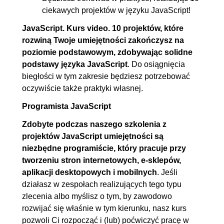
6.2. Dźwiękowy alfabet cz. 2
00:05:17
ciekawych projektów w języku JavaScript!
6.3. Dźwiękowy alfabet cz. 3
00:06:00
JavaScript. Kurs video. 10 projektów, które
6.4. Dźwiękowy alfabet cz. 4
00:04:28
rozwiną Twoje umiejętności zakończysz na
6.5. Responsywna galeria
00:05:26
poziomie podstawowym, zdobywając solidne
podstawy języka JavaScript
. Do osiągnięcia
obrazów cz. 1
biegłości w tym zakresie będziesz potrzebować
6.6. Responsywna galeria
00:06:00
oczywiście także praktyki własnej.
obrazów cz. 2
Programista JavaScript
6.7. Responsywna galeria
00:05:32
Zdobyte podczas naszego szkolenia z
obrazów cz. 3
projektów JavaScript umiejętności są
6.8. Responsywna galeria
00:05:50
niezbędne programiście, który pracuje przy
obrazów cz. 4
tworzeniu stron internetowych, e-sklepów,
6.9. Responsywna galeria
00:04:07
aplikacji desktopowych i mobilnych
. Jeśli
działasz w zespołach realizujących tego typu
obrazów cz. 5
zlecenia albo myślisz o tym, by zawodowo
6.10. Animacja podczas
00:05:45
rozwijać się właśnie w tym kierunku, nasz kurs
przewijania strony cz. 1
pozwoli Ci rozpocząć i (lub) poćwiczyć pracę w