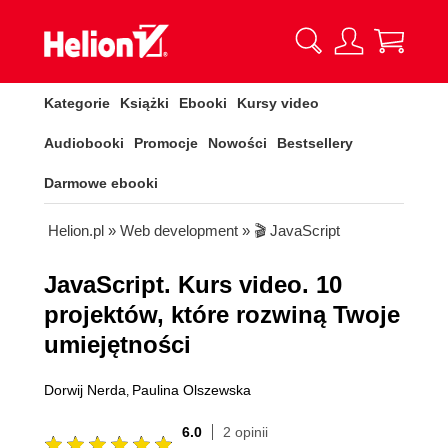
Kategorie
Książki
Ebooki
Kursy video
Audiobooki
Promocje
Nowości
Bestsellery
Darmowe ebooki
Helion.pl
»
Web development
»
🎬 JavaScript
JavaScript. Kurs video. 10
projektów, które rozwiną Twoje
umiejętności
Dorwij Nerda
Paulina Olszewska
,
6.0
2 opinii