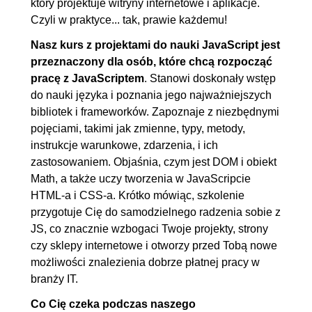
który projektuje witryny internetowe i aplikacje.
3.4. Instrukcje warunkowe - if
00:05:36
Czyli w praktyce... tak, prawie każdemu!
else
Nasz kurs z projektami do nauki JavaScript jest
3.5. Instrukcje warunkowe -
00:06:05
przeznaczony dla osób, które chcą rozpocząć
pracę z JavaScriptem
. Stanowi doskonały wstęp
operator trójargumentowy,
do nauki języka i poznania jego najważniejszych
switch
bibliotek i frameworków. Zapoznaje z niezbędnymi
4. Pętle i funkcje
00:30:19
pojęciami, takimi jak zmienne, typy, metody,
instrukcje warunkowe, zdarzenia, i ich
4.1. Pętla for
00:05:53
zastosowaniem. Objaśnia, czym jest DOM i obiekt
4.2. Pętle z warunkami
00:05:44
Math, a także uczy tworzenia w JavaScripcie
4.3. Pętla forEach i map
00:07:20
HTML-a i CSS-a. Krótko mówiąc, szkolenie
przygotuje Cię do samodzielnego radzenia sobie z
4.4. Budowa funkcji, wyrażenie
00:05:45
JS, co znacznie wzbogaci Twoje projekty, strony
funkcyjne, parametry
czy sklepy internetowe i otworzy przed Tobą nowe
4.5. Funkcja strzałkowa i return
00:05:37
możliwości znalezienia dobrze płatnej pracy w
w funkcji
branży IT.
Co Cię czeka podczas naszego
5. Document Object Model (DOM) i
00:36:11