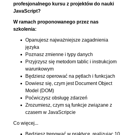
profesjonalnego kursu z projektów do nauki
zdarzenia
JavaScript?
5.1. Czym jest DOM,
00:06:42
W ramach proponowanego przez nas
pobieranie elementów DOM
szkolenia:
5.2. Jak manipulować
00:05:39
Opanujesz najważniejsze zagadnienia
elemenami DOM
języka
5.3. Tworzenie elementów
00:05:01
Poznasz zmienne i typy danych
Przyjrzysz się metodom tablic i instrukcjom
DOM
warunkowym
5.4. Eventy, addEventListener
00:06:14
Będziesz operować na pętlach i funkcjach
5.5. Obługa zdarzeń,
00:07:13
Dowiesz się, czym jest Document Object
wykorzystanie flagi
Model (DOM)
Poćwiczysz obsługę zdarzeń
5.6. Nasłuchiwanie na
00:05:22
Zrozumiesz, czym są funkcje związane z
zdarzenie na wielu elementach
czasem w JavaScripcie
6. Obsługa zdarzeń - ćwiczenia
02:01:11
Co więcej...
6.1. Dźwiękowy alfabet cz. 1
00:05:32
Będziesz trenować w praktyce, realizując 10