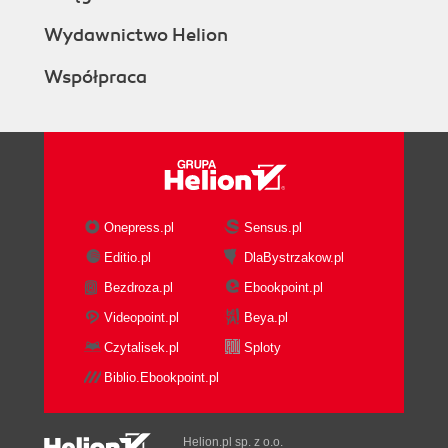
Wydawnictwo Helion
Współpraca
Onepress.pl
Sensus.pl
Editio.pl
DlaBystrzakow.pl
Bezdroza.pl
Ebookpoint.pl
Videopoint.pl
Beya.pl
Czytalisek.pl
Sploty
Biblio.Ebookpoint.pl
Helion.pl sp. z o.o.