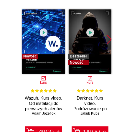
Nowość
Bestseller
Bestselle
Nowość
Nowość
kurs
kurs
Wazuh. Kurs video.
Darknet. Kurs
Metas
Od instalacji do
video.
vid
pierwszych alertów
Podróżowanie po
pene
Adam Józefiok
ciemnej stronie
Jakub Kubś
Ad
ł
sieci
zabe
149.00 zł
129.00 zł
1