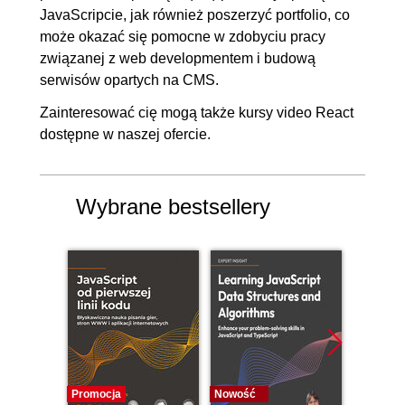
6.11. Animacja podczas
00:05:30
JavaScripcie, jak również poszerzyć portfolio, co
może okazać się pomocne w zdobyciu pracy
przewijania strony cz. 2
związanej z web developmentem i budową
6.12. JavaScript i zmienne CSS
00:05:31
serwisów opartych na CMS.
cz. 1
Zainteresować cię mogą także
kursy video React
6.13. JavaScript i zmienne CSS
00:05:40
dostępne w naszej ofercie.
cz. 2
6.14. JavaScript i zmienne CSS
00:05:31
Wybrane bestsellery
cz. 3
6.15. JavaScript i zmienne CSS
00:04:24
cz. 4
6.16. Obiekt Math i
00:05:44
LocalStorage na przykładzie
aplikacji losującej cz. 1
6.17. Obiekt Math i
00:05:22
LocalStorage na przykładzie
Promocja
Nowość
Promocj