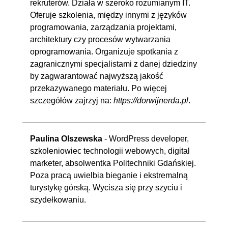
rekruterów. Działa w szeroko rozumianym IT.
aplikacji losującej cz. 7
Oferuje szkolenia, między innymi z języków
programowania, zarządzania projektami,
7. Funkcje związane z czasem w
02:18:51
architektury czy procesów wytwarzania
JavaScripcie
oprogramowania. Organizuje spotkania z
7.1. Zegar cz. 1
00:05:41
zagranicznymi specjalistami z danej dziedziny
by zagwarantować najwyższą jakość
7.2. Zegar cz. 2
00:05:20
przekazywanego materiału. Po więcej
7.3. Zegar cz. 3
00:05:34
szczegółów zajrzyj na:
https://dorwijnerda.pl
.
7.4. Zegar cz. 4
00:05:43
7.5. Slider cz. 1
00:05:51
Paulina Olszewska
- WordPress developer,
7.6. Slider cz. 2
00:05:06
szkoleniowiec technologii webowych, digital
7.7. Slider cz. 3
00:05:54
marketer, absolwentka Politechniki Gdańskiej.
7.8. Slider cz. 4
00:05:49
Poza pracą uwielbia bieganie i ekstremalną
7.9. Slider cz. 5
00:06:07
turystykę górską. Wycisza się przy szyciu i
szydełkowaniu.
7.10. Slider cz. 6
00:05:17
7.11. Slider cz. 7
00:05:54