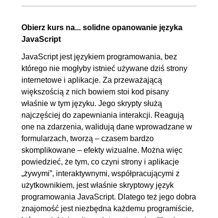
00:05:45
2.6. Zmienne logiczne
00:05:12
Obierz kurs na... solidne opanowanie języka
2.7. Operatory logiczne
00:05:26
JavaScript
2.8. Typy referencyjne - obiekty
00:05:43
JavaScript jest językiem programowania, bez
2.9. Tablice
00:07:16
którego nie mogłyby istnieć używane dziś strony
internetowe i aplikacje. Za przeważającą
3. Metody tablic i instrukcje
00:30:01
większością z nich bowiem stoi kod pisany
warunkowe
właśnie w tym języku. Jego skrypty służą
3.1. Metody na tablicach -
00:05:21
najczęściej do zapewniania interakcji. Reagują
one na zdarzenia, walidują dane wprowadzane w
dodawanie i usuwanie
formularzach, tworzą – czasem bardzo
elementów
skomplikowane – efekty wizualne. Można więc
3.2. Metody na tablicach -
00:06:10
powiedzieć, że tym, co czyni strony i aplikacje
łączenie tablic, wycinanie
„żywymi”, interaktywnymi, współpracującymi z
użytkownikiem, jest właśnie skryptowy język
elementów
programowania JavaScript. Dlatego też jego dobra
3.3. Metody na tablicach - sort,
00:06:49
znajomość jest niezbędna każdemu programiście,
join, filter