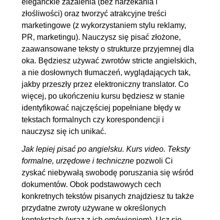
eleganckie zażalenia (bez narzekania i
złośliwości) oraz tworzyć atrakcyjne treści
marketingowe (z wykorzystaniem stylu reklamy,
PR, marketingu). Nauczysz się pisać złożone,
zaawansowane teksty o strukturze przyjemnej dla
oka. Będziesz używać zwrotów stricte angielskich,
a nie dosłownych tłumaczeń, wyglądających tak,
jakby przeszły przez elektroniczny translator. Co
więcej, po ukończeniu kursu będziesz w stanie
identyfikować najczęściej popełniane błędy w
tekstach formalnych czy korespondencji i
nauczysz się ich unikać.
Jak lepiej pisać po angielsku. Kurs video. Teksty
formalne, urzędowe i techniczne
pozwoli Ci
zyskać niebywałą swobodę poruszania się wśród
dokumentów. Obok podstawowych cech
konkretnych tekstów pisanych znajdziesz tu także
przydatne zwroty używane w określonych
kontekstach (wraz z ich omówieniem). Ucz się,