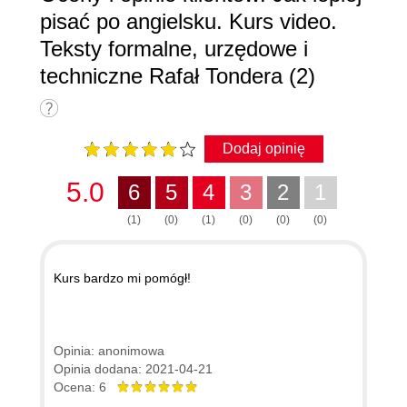
pisać po angielsku. Kurs video.
Teksty formalne, urzędowe i
techniczne Rafał Tondera (2)
Dodaj opinię
5.0
6
5
4
3
2
1
(1)
(0)
(1)
(0)
(0)
(0)
Kurs bardzo mi pomógł!
Opinia: anonimowa
Opinia dodana: 2021-04-21
Ocena: 6