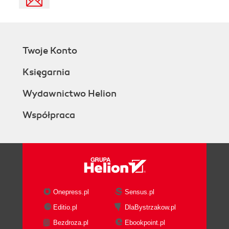
Twoje Konto
Księgarnia
Wydawnictwo Helion
Współpraca
Onepress.pl
Sensus.pl
Editio.pl
DlaBystrzakow.pl
Bezdroza.pl
Ebookpoint.pl