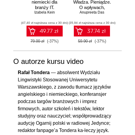
niemiecki dla
Władza. Pieniądze.
branży IT.
O wpływach,
DOSK
Praktyczne
Izabela Kein
biznesie i tym, co
Anupreeta Das
Jak 
Toma
przykłady i
niejawne
sobą,
(47,40 zł najniższa cena z 30 dni)
ćwiczenia
(35,94 zł najniższa cena z 30 dni)
(35,94 zł naj
zes
c
49.77 zł
37.74 zł
hiper
79.00 zł
(-37%)
59.90 zł
(-37%)
59.90
O autorze kursu video
Rafał Tondera
— absolwent Wydziału
Lingwistyki Stosowanej Uniwersytetu
Warszawskiego, z zawodu tłumacz języków
angielskiego i niemieckiego, konferansjer
podczas targów branżowych i imprez
firmowych, autor szkoleń i tekstów, lektor
studyjny oraz nauczyciel; współprowadzący
audycję Ogarnij polski w radiowej Jedynce;
redaktor fanpage’a Tondera ka-leczy język.