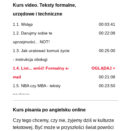
Kurs video. Teksty formalne,
urzędowe i techniczne
1.1. Wstęp
00:03:41
1.2. Darujmy sobie te
00:22:08
uprzejmości... NOT!
1.3. Jak uratować komuś życie
00:25:00
- instrukcja obsługi
1.4. List... wróć! Formalny e-
OGLĄDAJ »
mail
00:21:08
1.5. NBA czy MBA - teksty
00:23:50
naukowe
1.6. Umówiłem się z nią na...
00:21:01
Kurs pisania po angielsku online
etat - umowy
Czy tego chcemy, czy nie, żyjemy dziś w kulturze
1.7. Nie działa... I co teraz?
00:20:54
tekstowej. Być może w przyszłości świat powróci
Zażalenia