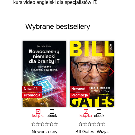
kurs video angielski dla specjalistów IT
.
Wybrane bestsellery
Nowość
Nowość
Promocj
Promocja
Promocja
książka
ebook
książka
ebook
książka
e
Nowoczesny
Bill Gates. Wizja.
12 