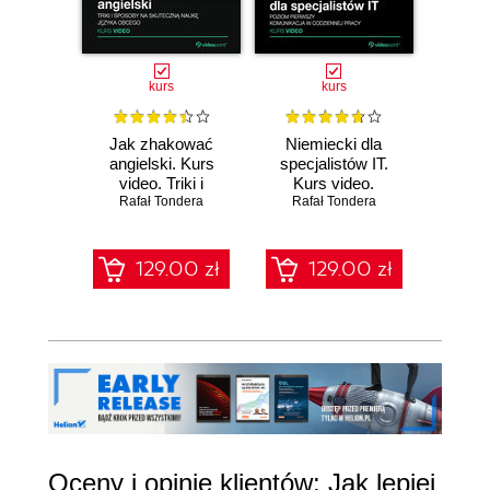
kurs
kurs
Jak zhakować
Niemiecki dla
Niem
angielski. Kurs
specjalistów IT.
specj
video. Triki i
Kurs video.
Kur
Rafał Tondera
sposoby na
Poziom pierwszy.
Rafał Tondera
Pozi
Rafa
skuteczną naukę
Komunikacja w
ś
języka obcego
codziennej pracy
zaaw
Dosk
129.00 zł
129.00 zł
1
kom
komun
Oceny i opinie klientów: Jak lepiej