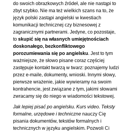
do swoich obrazkowych źródeł, ale nie nastąpi to
1.8. Kowalski, raport
00:16:00
zbyt szybko. Nie ma też wielkich szans na to, że
taktyczny... i proposal
język polski zastąpi angielski w kwestiach
komunikacji technicznej czy biznesowej z
1.9. Sztuka szybkiego PR-u
00:30:36
zagranicznymi partnerami. Jedyne, co pozostaje,
1.10. Zakończenie
00:01:41
to
skupić się na własnych umiejętnościach
doskonałego, bezkonfliktowego
porozumiewania się po angielsku
. Jest to tym
ważniejsze, że słowo pisane coraz częściej
zastępuje kontakt twarzą w twarz: poznajemy ludzi
przez e-maile, dokumenty, wnioski. Innymi słowy,
pierwsze wrażenie, jakie wywieramy na swoim
kontrahencie, jest związane z tym, jakimi słowami
zwracamy się do niego w wiadomości tekstowej.
Jak lepiej pisać po angielsku. Kurs video. Teksty
formalne, urzędowe i techniczne
nauczy Cię
pisania dokumentów, tekstów formalnych i
technicznych w języku angielskim. Pozwoli Ci