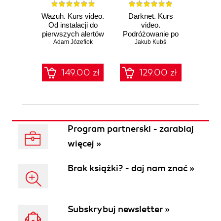
Wazuh. Kurs video.
Darknet. Kurs
Metas
Od instalacji do
video.
vid
pierwszych alertów
Podróżowanie po
pene
Adam Józefiok
ciemnej stronie
Jakub Kubś
Ad
ł
sieci
zabe
149.00 zł
129.00 zł
1
Program partnerski - zarabiaj
więcej »
Brak książki? - daj nam znać »
Subskrybuj newsletter »