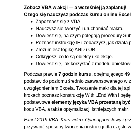
4.6. Logika AND i OR w jednym bloku warunków logic
Zobacz VBA w akcji — a wcześniej ją zaplanuj!
5. Pętle
Czego się nauczysz podczas kursu online Exce
Zapoznasz się z VBA.
5.1. Zasady działania pętli
Nauczysz się tworzyć i uruchamiać makra.
5.2. Pętla For i przetwarzanie krokowe
Dowiesz się, na czym polegają procedury Sub 
5.3. Pętla While
Poznasz instrukcję IF i zobaczysz, jak działa p
Zrozumiesz logikę AND i OR.
6. Model obiektów w Excel'u
Odkryjesz, co to są obiekty i kolekcje.
6.1. Co to są obiekty i kolekcje w Excel'u?
Dowiesz się, jak korzystać z modelu obiekto
6.2. Obiekt Application
Podczas prawie
7 godzin kursu
, obejmującego 49 
6.3. Kolekcja i obiekt Workbooks
podstaw do poziomu średnio zaawansowanego w zakr
uwzględnieniem Excela. Tworzenie makr dla tej ap
6.4. Kolekcja i obiekt Worksheets
krokach poznasz konstrukcję With...End With i pęt
6.5. Kolekcja i obiekt Range
podstawowe
elementy języka VBA przestaną być 
6.6. Kolekcja i obiekt Cells
kodu VBA, a także optymalizacji istniejących makr.
6.7. Obiekty Active... i ThisWorkbook
Excel 2019 VBA. Kurs video. Opanuj podstawy i prz
6.8. Kolekcja i obiekt Selection
przyswoić sposoby tworzenia instrukcji dla często 