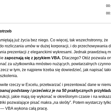
00
00
00
00
otrzeb
00:
pamiętają już życia bez niego. Co więcej, tak wszechstronny, że
00
do rozliczania umów w dużej korporacji, i do przechowywania 
wania prezentacji z eleganckimi wykresami. Jednak prawdziwą 
00
nie
zapoznają się z językiem VBA.
Dlaczego? Otóż pozwala o
00
onać za użytkownika mnóstwo nużących, powtarzalnych czynno
00:
Rzecz w tym, że najpierw trzeba się dowiedzieć, jak napisać taki
szkolenia.
00
mowite rzeczy w Excelu, przetwarzać i prezentować dane w niem
00
panuj podstawy i przećwicz je na 50 praktycznyc
h przykład
00
trukcji, jakie mają się wykonać w określonym czasie i na wska
00
 triki pozwalające pisać makra „na skróty”. Potem wystarczy tylk
00
 — VBA wykona całą pracę.