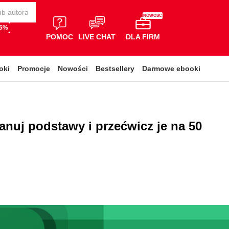
NOWOŚĆ
65%
POMOC
LIVE CHAT
DLA FIRM
oki
Promocje
Nowości
Bestsellery
Darmowe ebooki
anuj podstawy i przećwicz je na 50