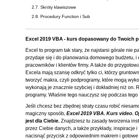
2.7. Skróty klawiszowe
2.8. Procedury Function i Sub
2.9. Moje pierwsze makra w edytorze VBA
2.10. Komentarze
Excel 2019 VBA - kurs dopasowany do Twoich p
3. Wstęp do programowania
Excel to program tak stary, że najstarsi górale nie 
3.1. Typy danych
przydaje się i do planowania domowego budżetu, i 
pracowników i klientów firmy. A także do przygoto
3.2. Zmienne
Excela mają szansę odkryć tylko ci, którzy gruntow
3.3. Operatory arytmetyczne
tworzyć makra, czyli podprogramy, które mogą wyk
4. Instrukcje warunkowe
wykonają je znacznie szybciej i dokładniej niż on. 
programy. Właśnie tego nauczysz się podczas tego 
4.1. IF i operatory porównania
Jeśli chcesz bez zbędnej straty czasu robić niesa
4.2. IF i ELSE
magiczny sposób,
Excel 2019 VBA. Kurs video. O
4.3. ELSEIF
jest dla Ciebie.
Znajdziesz tu zasady tworzenia ins
4.4. Logika AND
przez Ciebie danych, a także przykłady, inspiracje i
4.5. Logika OR
nacisnąć przycisk z odpowiednim makrem i gotowe