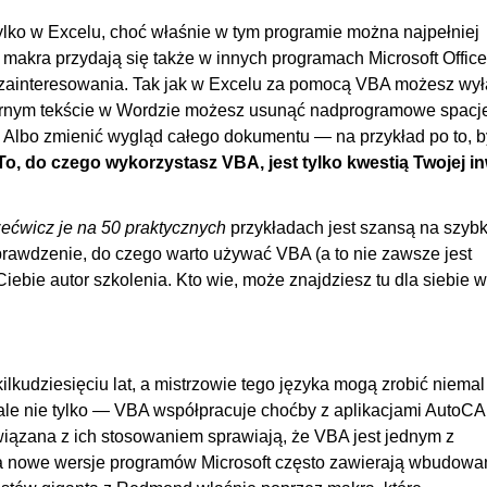
00
 tylko w Excelu, choć właśnie w tym programie można najpełniej
00
akra przydają się także w innych programach Microsoft Office
00
o zainteresowania. Tak jak w Excelu za pomocą VBA możesz wy
OGLĄDAJ »
00
zernym tekście w Wordzie możesz usunąć nadprogramowe spacj
a. Albo zmienić wygląd całego dokumentu — na przykład po to, b
ów za pomocą VBA
00:
To, do czego wykorzystasz VBA, jest tylko kwestią Twojej i
00
00
ećwicz je na 50 praktycznych
przykładach jest szansą na szybk
00
rawdzenie, do czego warto używać VBA (a to nie zawsze jest
iebie autor szkolenia. Kto wie, może znajdziesz tu dla siebie w
00
ilkudziesięciu lat, a mistrzowie tego języka mogą zrobić niemal
ale nie tylko — VBA współpracuje choćby z aplikacjami AutoC
iązana z ich stosowaniem sprawiają, że VBA jest jednym z
a nowe wersje programów Microsoft często zawierają wbudowa