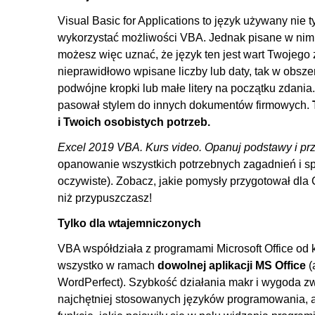
9.3. Zwracanie wartości przez funkcję
Visual Basic for Applications to język używany nie
9.4. Przykład - funkcja Mail
wykorzystać możliwości VBA. Jednak pisane w nim m
9.5. Przykład - funkcja LliczSlowa
możesz więc uznać, że język ten jest wart Twojeg
9.6. Przykład - funkcja OdwrocTekst
nieprawidłowo wpisane liczby lub daty, tak w obs
podwójne kropki lub małe litery na początku zdani
10. Przykłady rozwiązań popularnych problem
pasował stylem do innych dokumentów firmowych.
10.1. Przykład - Odkryj i Ukryj
i Twoich osobistych potrzeb.
10.2. Przykład - ZapiszPDF
Excel 2019 VBA. Kurs video. Opanuj podstawy i prz
10.3. Przykład - ZapiszKopie
opanowanie wszystkich potrzebnych zagadnień i sp
oczywiste). Zobacz, jakie pomysły przygotował dla C
10.4. Zakończenie
niż przypuszczasz!
Tylko dla wtajemniczonych
VBA współdziała z programami Microsoft Office od k
wszystko w ramach
dowolnej aplikacji MS Office
(
WordPerfect). Szybkość działania makr i wygoda zw
najchętniej stosowanych języków programowania, 