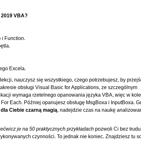
znych
00
l 2019 VBA?
00:
00
00
i Function.
ętla.
00
01:
00
wego Excela.
00
lekcji, nauczysz się wszystkiego, czego potrzebujesz, by przejś
00
esie obsługi Visual Basic for Applications, ze szczególnym
likacji wymaga rzetelnego opanowania języka VBA, więc w kol
00
lę For Each. Później opanujesz obsługę MsgBoxa i InputBoxa. G
00
dla Ciebie czarną magią
, nadejdzie czas na naukę analizowa
00
00
ećwicz je na 50 praktycznych przykładach
pozwoli Ci bez trudu
00
wykonywanych czynności. To jednak nie koniec. Znajdziesz tu s