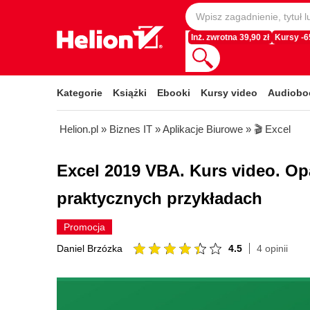
Inż. zwrotna 39,90 zł
Kursy -
Kategorie
Książki
Ebooki
Kursy video
Audiobo
Helion.pl
»
Biznes IT
»
Aplikacje Biurowe
»
🎬 Excel
Excel 2019 VBA. Kurs video. Op
praktycznych przykładach
Promocja
4.5
4 opinii
Daniel Brzózka