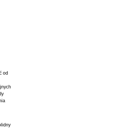
:06:19
22:13
:05:36
:10:12
:06:25
37:52
:07:26
:07:10
ć od
:10:12
ejnych
:12:25
dy
:17:51
nia
:09:10
:08:53
:05:03
olidny