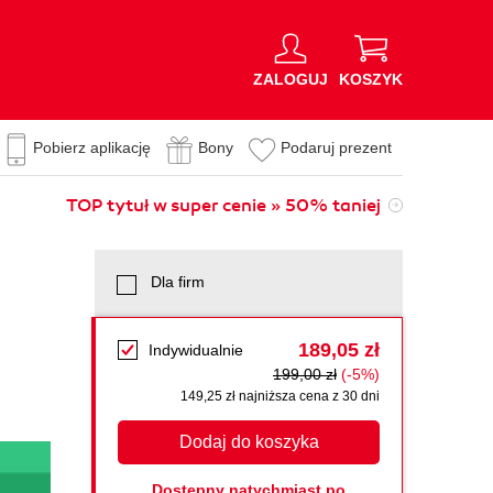
ZALOGUJ
KOSZYK
Pobierz aplikację
Bony
Podaruj prezent
TOP tytuł w super cenie » 50% taniej
Dla firm
189,05 zł
Indywidualnie
199,00 zł
(-5%)
149,25 zł najniższa cena z 30 dni
Dodaj do koszyka
Dostępny natychmiast po