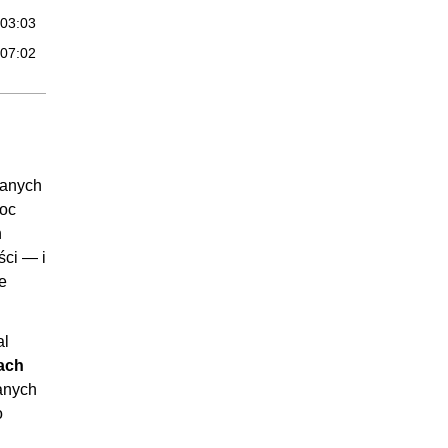
:03:03
:07:02
:11:27
:05:09
25:19
:07:20
danych
moc
:12:08
n
:05:51
ści — i
34:21
e
:07:30
al
:03:24
ach
:04:11
zanych
:08:12
o
:04:45