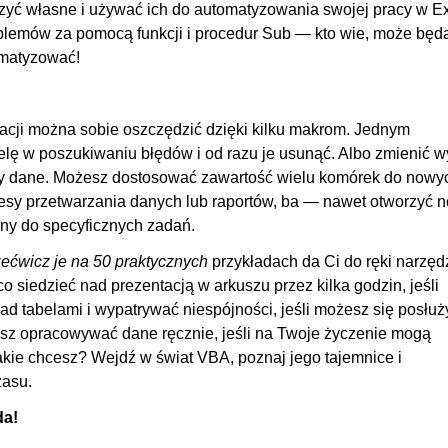
00
orzyć własne i używać ich do automatyzowania swojej pracy w E
blemów za pomocą funkcji i procedur Sub — kto wie, może będ
00
omatyzować!
00:
00
tracji można sobie oszczędzić dzięki kilku makrom. Jednym
OGLĄDAJ »
00
elę w poszukiwaniu błędów i od razu je usunąć. Albo zmienić w
00
zy dane. Możesz dostosować zawartość wielu komórek do nowy
00
esy przetwarzania danych lub raportów, ba — nawet otworzyć 
ny do specyficznych zadań.
00:
zećwicz je na 50 praktycznych
przykładach da Ci do ręki narzęd
00
 siedzieć nad prezentacją w arkuszu przez kilka godzin, jeśli
00
d tabelami i wypatrywać niespójności, jeśli możesz się posłuż
00
z opracowywać dane ręcznie, jeśli na Twoje życzenie mogą
 jakie chcesz? Wejdź w świat VBA, poznaj jego tajemnice i
01:
zasu.
00
da!
00