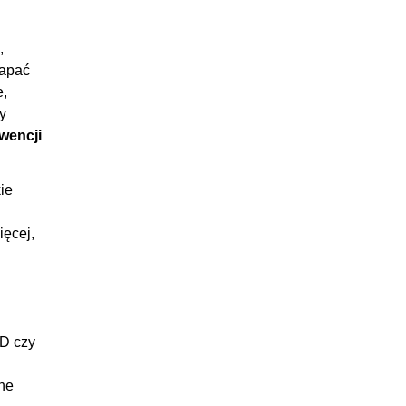
:14:15
:14:05
,
:17:16
łapać
:11:04
e,
y
37:51
nwencji
:12:58
:10:43
ie
:12:16
ięcej,
:01:54
AD czy
ne