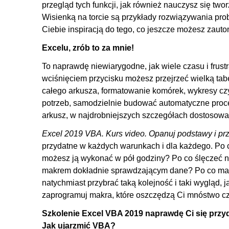
6.9. Konstrukcja With ... End With
przegląd tych funkcji, jak również nauczysz się tw
Wisienką na torcie są przykłady rozwiązywania pro
6.10. Pętla For Each i zmienne obiektowe
Ciebie inspiracją do tego, co jeszcze możesz zaut
7. Co trzeba jeszcze wiedzieć?
Excelu, zrób to za mnie!
7.1. BreakPoints
To naprawdę niewiarygodne, jak wiele czasu i frus
7.2. Przechwytywanie odpowiedzi z MsgBox'a
wciśnięciem przycisku możesz przejrzeć wielką tab
7.3. Okienko InputBox
całego arkusza, formatowanie komórek, wykresy c
7.4. Wbudowane funkcje VBA
potrzeb, samodzielnie budować automatyczne proc
arkusz, w najdrobniejszych szczegółach dostosowa
8. Podstawy optymalizacji
Excel 2019 VBA. Kurs video. Opanuj podstawy i pr
8.1. ScreenUpdating
przydatne w każdych warunkach i dla każdego. Po co
8.2. Pomiar czasu przy użyciu metody Timer
możesz ją wykonać w pół godziny? Po co ślęczeć na
8.3. Calculate
makrem dokładnie sprawdzającym dane? Po co mas
natychmiast przybrać taką kolejność i taki wygląd,
9. Własne funkcje
zaprogramuj makra, które oszczędzą Ci mnóstwo c
9.1. Jak zbudować własną funkcję?
Szkolenie Excel VBA 2019 naprawdę Ci się przy
9.2. Argumenty funkcji
Jak ujarzmić VBA?