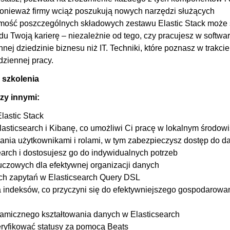
ponieważ firmy wciąż poszukują nowych narzędzi służących
00
ajomość poszczególnych składowych zestawu Elastic Stack może 
00
u Twoją karierę – niezależnie od tego, czy pracujesz w softwa
00
nej dziedzinie biznesu niż IT. Techniki, które poznasz w trakcie
dziennej pracy.
 szkolenia
zy innymi:
lastic Stack
Elasticsearch i Kibanę, co umożliwi Ci pracę w lokalnym środow
ania użytkownikami i rolami, w tym zabezpieczysz dostęp do d
rch i dostosujesz go do indywidualnych potrzeb
uczowych dla efektywnej organizacji danych
ch zapytań w Elasticsearch Query DSL
a indeksów, co przyczyni się do efektywniejszego gospodarowa
ynamicznego kształtowania danych w Elasticsearch
weryfikować statusy za pomocą Beats