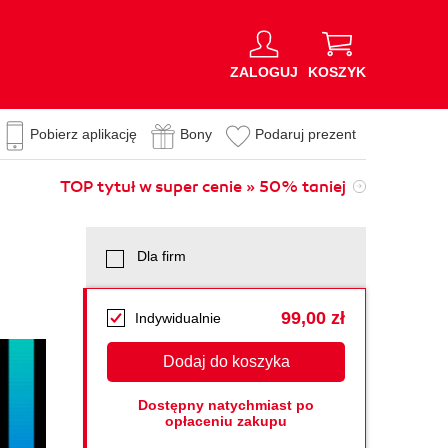
ZALOGUJ
KOSZYK
Pobierz aplikację
Bony
Podaruj prezent
TOP tytuł w super cenie » 50% taniej
Dla firm
99,00 zł
Indywidualnie
Dodaj do koszyka
Dostępny natychmiast po
opłaceniu zakupu