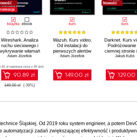
Nowość
Nowość
romocja
książka
ebook
kurs
kurs
Wireshark. Analiza
Wazuh. Kurs video.
Darknet. Kurs v
ruchu sieciowego i
Od instalacji do
Podróżowanie
wykrywanie włamań
pierwszych alertów
ciemnej stronie 
Adam Józefiok
Adam Józefiok
Jakub Kubś
9,40 zł najniższa cena z 30 dni)
90.89 zł
149.00 zł
129.00 
149.00 zł
(-39%)
itechnice Śląskiej. Od 2019 roku system engineer, a potem Dev
że automatyzacji zadań zwiększającej efektywność i produktywn