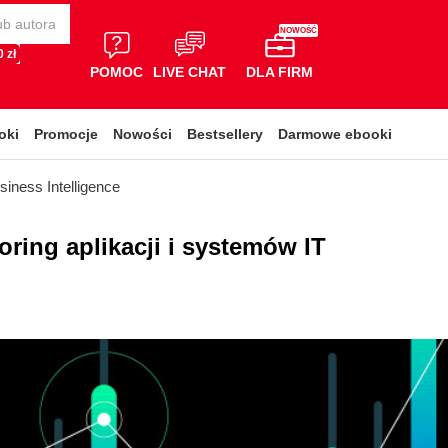
NOWOŚĆ
 zł
POMOC
LIVE CHAT
DLA FIRM
oki
Promocje
Nowości
Bestsellery
Darmowe ebooki
siness Intelligence
oring aplikacji i systemów IT