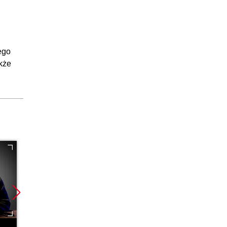
ego
akże
Bestseller
Nowoś