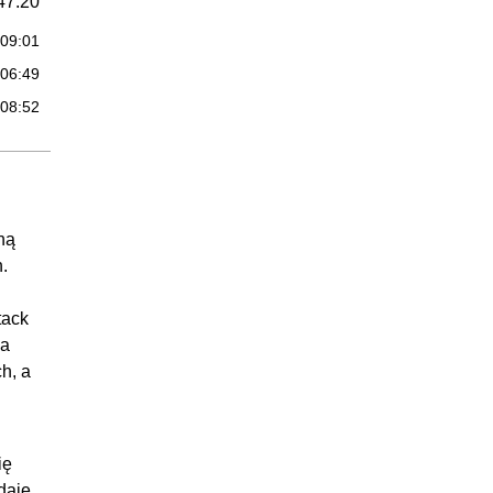
47:20
:09:01
:06:49
:08:52
:10:18
:05:50
:06:30
ną
26:56
.
:08:24
:07:06
tack
ia
:08:26
h, a
:03:00
i
32:23
:06:19
ię
daje
:04:28