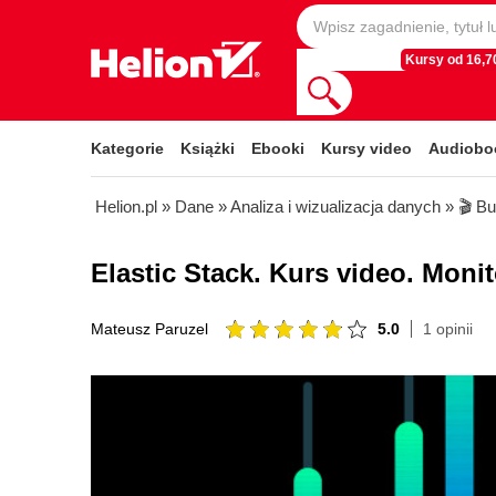
Kursy od 16,70
Kategorie
Książki
Ebooki
Kursy video
Audiobo
Helion.pl
»
Dane
»
Analiza i wizualizacja danych
»
🎬 Bu
Elastic Stack. Kurs video. Monit
5.0
1 opinii
Mateusz Paruzel