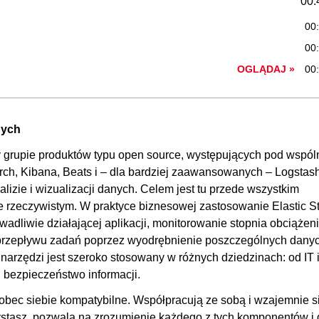
00:
00
00
OGLĄDAJ »
00
00
00
nych
00
 grupie produktów typu open source, występujących pod wspól
00:
arch, Kibana, Beats i – dla bardziej zaawansowanych – Logstash
00
izie i wizualizacji danych. Celem jest tu przede wszystkim
00
e rzeczywistym. W praktyce biznesowej zastosowanie Elastic S
adliwie działającej aplikacji, monitorowanie stopnia obciążen
00
 przepływu zadań poprzez wyodrębnienie poszczególnych danyc
OGLĄDAJ »
00
arzędzi jest szeroko stosowany w różnych dziedzinach: od IT 
00:
 bezpieczeństwo informacji.
00
wobec siebie kompatybilne. Współpracują ze sobą i wzajemnie s
ystasz, pozwala na zrozumienie każdego z tych komponentów i 
00