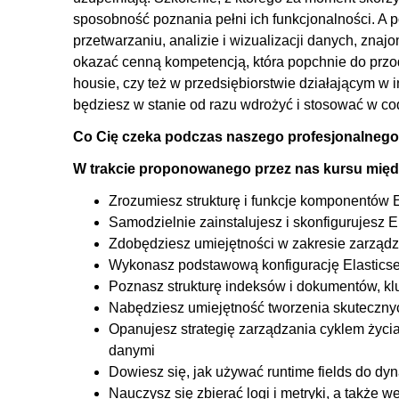
sposobność poznania pełni ich funkcjonalności. A 
4.3. Tworzenie własnych wizualizacji
przetwarzaniu, analizie i wizualizacji danych, zn
4.4. Przestrzenie
okazać cenną kompetencją, która popchnie do przod
4.5. Alertowanie
housie, czy też w przedsiębiorstwie działającym w in
będziesz w stanie od razu wdrożyć i stosować w co
Co Cię czeka podczas naszego profesjonalnego
W trakcie proponowanego przez nas kursu międ
Zrozumiesz strukturę i funkcje komponentów E
Samodzielnie zainstalujesz i skonfigurujesz 
Zdobędziesz umiejętności w zakresie zarządz
Wykonasz podstawową konfigurację Elasticsea
Poznasz strukturę indeksów i dokumentów, kl
Nabędziesz umiejętność tworzenia skuteczny
Opanujesz strategię zarządzania cyklem życi
danymi
Dowiesz się, jak używać runtime fields do d
Nauczysz się zbierać logi i metryki, a także 