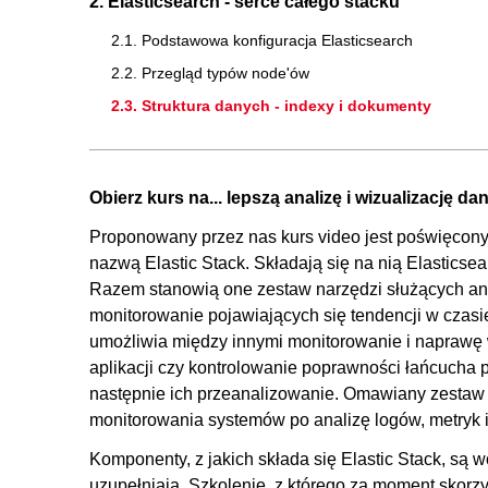
2. Elasticsearch - serce całego stacku
2.1. Podstawowa konfiguracja Elasticsearch
2.2. Przegląd typów node'ów
2.3. Struktura danych - indexy i dokumenty
2.4. Zapytania w Elasticsearch
2.5. ILM (Index Lifecycle Management)
Obierz kurs na... lepszą analizę i wizualizację da
2.6. Wykorzystanie runtime fields
Proponowany przez nas kurs video jest poświęcony
3. Beats - dostawcy danych
nazwą Elastic Stack. Składają się na nią Elasticse
3.1. Filebeat - zbieranie logów
Razem stanowią one zestaw narzędzi służących anal
3.2. Metricbeat - sprawdzanie metryk
monitorowanie pojawiających się tendencji w czasi
umożliwia między innymi monitorowanie i naprawę w
3.3. Heartbeat - weryfikacja statusów
aplikacji czy kontrolowanie poprawności łańcucha
3.4. Konfiguracja ILM dla Beats
następnie ich przeanalizowanie. Omawiany zestaw n
4. Kibana - zaawansowana wizualizacja
monitorowania systemów po analizę logów, metryk i
4.1. Zakładka Discover - przeszukiwanie logów
Komponenty, z jakich składa się Elastic Stack, są 
uzupełniają. Szkolenie, z którego za moment skorz
4.2. Zakładka Dashboard